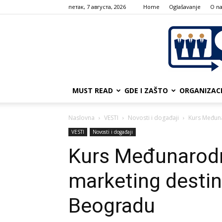
петак, 7 августа, 2026
Home
Oglašavanje
О n
MUST READ
GDE I ZAŠTO
ORGANIZAC
Naslovna
VESTI
Novosti i događaji
Kurs Međuna
VESTI
Novosti i događaji
Kurs Međunarodn
marketing destin
Beogradu