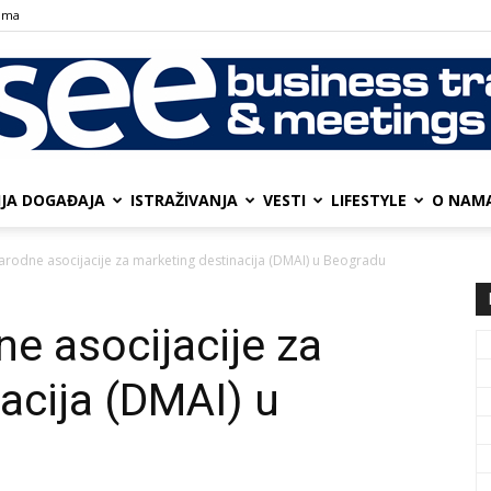
ama
IJA DOGAĐAJA
ISTRAŽIVANJA
VESTI
LIFESTYLE
О NAM
SEE
rodne asocijacije za marketing destinacija (DMAI) u Beogradu
e asocijacije za
Business
acija (DMAI) u