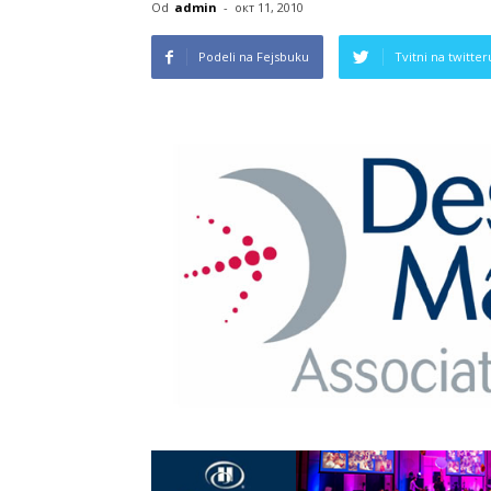
Od
admin
-
окт 11, 2010
Podeli na Fejsbuku
Tvitni na twitter