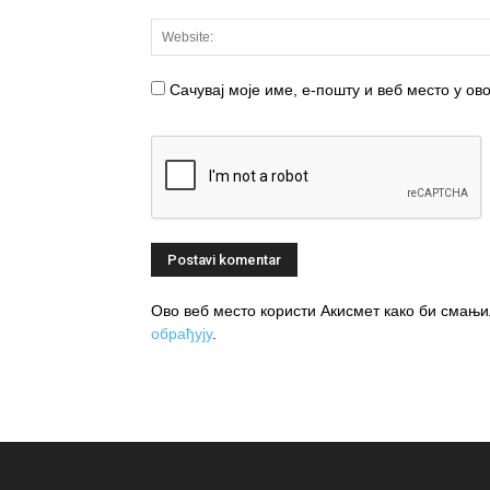
Сачувај моје име, е-пошту и веб место у о
Ово веб место користи Акисмет како би сма
обрађују
.