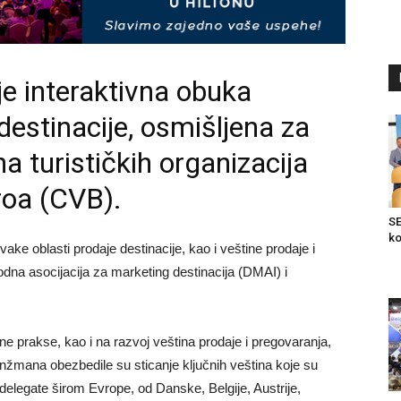
e interaktivna obuka
destinacije, osmišljena za
a turističkih organizacija
roa (CVB).
SE
ko
vake oblasti prodaje destinacije, kao i veštine prodaje i
na asocijacija za marketing destinacija (DMAI) i
ne prakse, kao i na razvoj veština prodaje i pregovaranja,
anžmana obezbedile su sticanje ključnih veština koje su
elegate širom Evrope, od Danske, Belgije, Austrije,