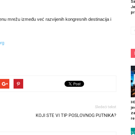
Sa
Je
pr
tvenu mrežu između već razvijenih kongresnih destinacija i
rg
HO
Sledeći tekst
je
za
KOJI STE VI TIP POSLOVNOG PUTNIKA?
re