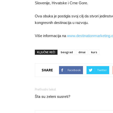
Slovenije, Hrvatske i Crne Gore.
Ova obuka je postigla svoj cilj da stvori jedins
kongresnih destinacija u razvoju.
Više informacija na
www.destinationmarketing.o
KLJUČNE REČI
beograd
dmai
kurs
SHARE
Facebook
Twitter
Prethodni tekst
Šta su zeleni susreti?