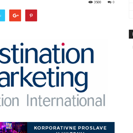
3500
0
travel
u
&
meetings
magazine