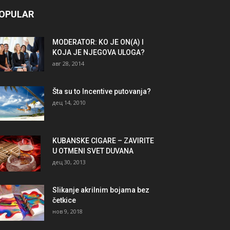
OPULAR
MODERATOR: KO JE ON(A) I
KOJA JE NJEGOVA ULOGA?
авг 28, 2014
Šta su to Incentive putovanja?
дец 14, 2010
KUBANSKE CIGARE – ZAVIRITE
U OTMENI SVET DUVANA
дец 30, 2013
Slikanje akrilnim bojama bez
četkice
нов 9, 2018