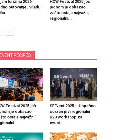
jam turizma 2026:
HOW Festival 2025 još
dno putovanje, hiljadu
jednom je dokazao
iča
zašto ostaje najvažniji
regionalni...
EVENT RECIPES
W Festival 2025 još
SEEvent 2025 – Uspešno
dnom je dokazao
održan prvi regionalni
što ostaje najvažniji
B2B workshop za
gionalni...
event...