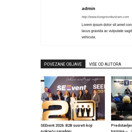
admin
http://www.kongresniturizam.com
Lorem ipsum dolor sit amet cons
lacus gravida ac vulputate sagitt
vehicula.
POVEZANE OBJAVE
VIŠE OD AUTORA
SEEvent 2026: B2B susreti koji
Predstavlje
pokreću saradnju
turizma – „