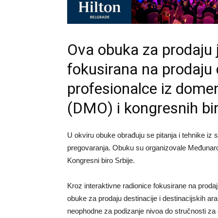
Ova obuka za prodaju j
fokusirana na prodaju 
profesionalce iz domen
(DMO) i kongresnih bi
U okviru obuke obrađuju se pitanja i tehnike iz s
pregovaranja. Obuku su organizovale Međunarod
Kongresni biro Srbije.
Kroz interaktivne radionice fokusirane na prodaj
obuke za prodaju destinacije i destinacijskih ar
neophodne za podizanje nivoa do stručnosti za d