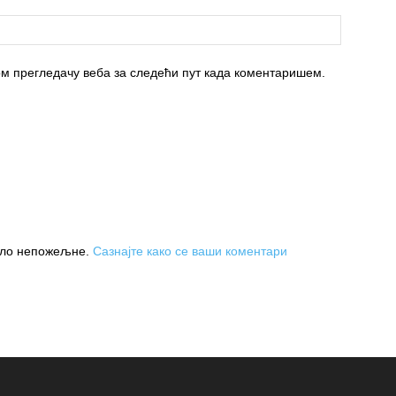
вом прегледачу веба за следећи пут када коментаришем.
њило непожељне.
Сазнајте како се ваши коментари