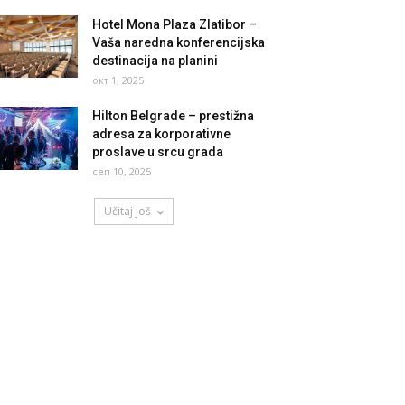
Hotel Mona Plaza Zlatibor –
Vaša naredna konferencijska
destinacija na planini
окт 1, 2025
Hilton Belgrade – prestižna
adresa za korporativne
proslave u srcu grada
сеп 10, 2025
Učitaj još