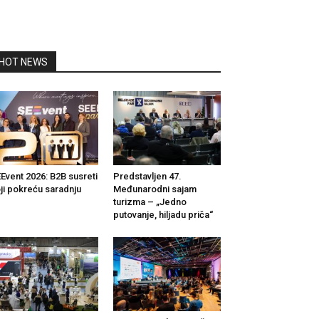
HOT NEWS
Event 2026: B2B susreti
Predstavljen 47.
ji pokreću saradnju
Međunarodni sajam
turizma – „Jedno
putovanje, hiljadu priča“