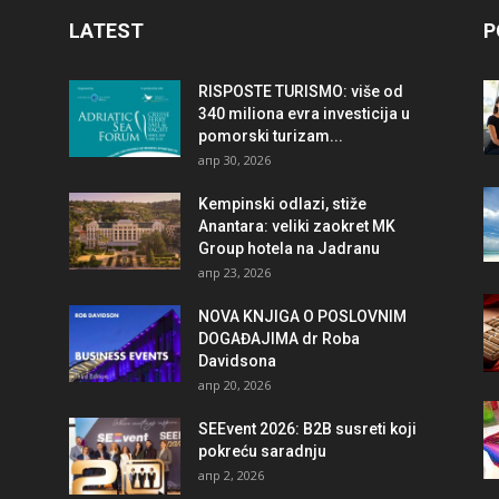
LATEST
P
RISPOSTE TURISMO: više od
340 miliona evra investicija u
pomorski turizam...
апр 30, 2026
Kempinski odlazi, stiže
Anantara: veliki zaokret MK
Group hotela na Jadranu
апр 23, 2026
NOVA KNJIGA O POSLOVNIM
DOGAĐAJIMA dr Roba
Davidsona
апр 20, 2026
SEEvent 2026: B2B susreti koji
pokreću saradnju
апр 2, 2026