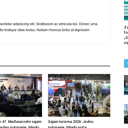
ectetur adipiscing elit. Vestibulum ac vehicula leo. Donec urna
Za
is tristique vitae lectus. Nullam rhoncus tortor at dignissim
fo
„S
vi
n 47. Međunarodni sajam
Sajam turizma 2026: Jedno
Jedno putovanje, hiljadu
putovanje, hiljadu priča