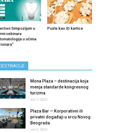
vršen Simpozijum u
Puzle kao ID kartice
rmi vebinara
tomatologija u očima
zionara“
DESTINACIJE
Mona Plaza – destinacija koja
menja standarde kongresnog
turizma
окт 7, 2025
Plaza Bar — Korporativni ili
privatni događaji u srcu Novog
Beograda
окт 2, 2025