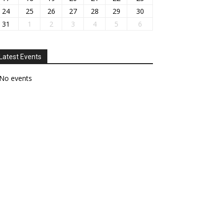
24
25
26
27
28
29
30
31
1
2
3
4
5
6
Latest Events
No events