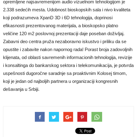
opremljene najsavremenijom audio vizuelnom tehnologijom je
2.338 sedećih mesta. Udobnost bioskopskih sala i nivo kvaliteta
koji podrazumeva XpanD 3D i 6D tehnologija, doprinosi
efikasnosti prezentovanog materijala, a bioskopsko platno
veličine 120 m2 poslovnoj prezentaciji daje poseban doživljaj.
Zabavni deo centra pruža nezaboravno iskustvo i priliku da se
opustite i zabavite nakon napornog rada! Porast broja zadovoljnih
klijenata, od oblasti savremenih informacionih tehnologija, revizije
i konsaltinga do bankarskog sektora i telekomunikacija, je potvrda
uspešnosti dugoročne saradnje sa proaktivnim Kolosej timom,
koji je jedan od najboljih partnera u organizaciji kongresnih
dešavanja u Srbiji.