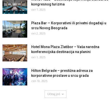
kongresnog turizma
окт 7, 2025
Plaza Bar — Korporativni ili privatni događaji u
srcu Novog Beograda
окт 2, 2025
Hotel Mona Plaza Zlatibor – Vaša naredna
konferencijska destinacija na planini
окт 1, 2025
Hilton Belgrade – prestižna adresa za
korporativne proslave u srcu grada
сеп 10, 2025
Učitaj još