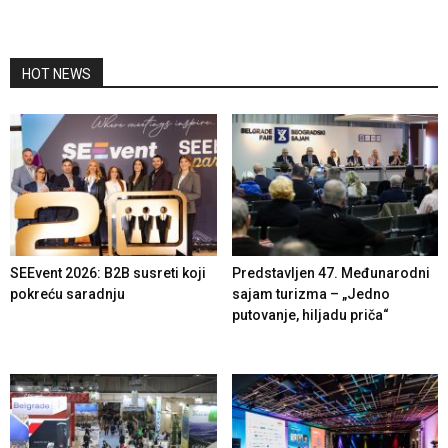
HOT NEWS
SEEvent 2026: B2B susreti koji
Predstavljen 47. Međunarodni
pokreću saradnju
sajam turizma – „Jedno
putovanje, hiljadu priča“