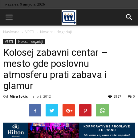
недеља, 9 августа, 2026
Naslovna
VESTI
Novosti i događaji
VESTI
Novosti i događaji
Kolosej zabavni centar –
mesto gde poslovnu
atmosferu prati zabava i
glamur
Od
Mira Jokic
-
апр 9, 2012
3957
0