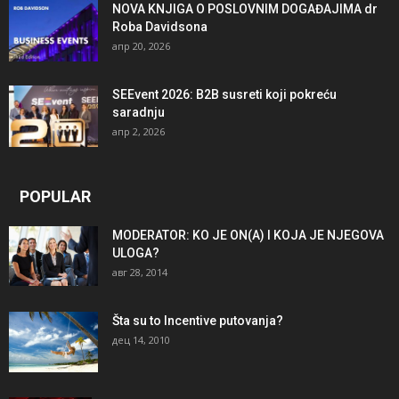
NOVA KNJIGA O POSLOVNIM DOGAĐAJIMA dr
Roba Davidsona
апр 20, 2026
SEEvent 2026: B2B susreti koji pokreću
saradnju
апр 2, 2026
POPULAR
MODERATOR: KO JE ON(A) I KOJA JE NJEGOVA
ULOGA?
авг 28, 2014
Šta su to Incentive putovanja?
дец 14, 2010