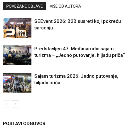
POVEZANE OBJAVE
VIŠE OD AUTORA
SEEvent 2026: B2B susreti koji pokreću
saradnju
Predstavljen 47. Međunarodni sajam
turizma – „Jedno putovanje, hiljadu priča“
Sajam turizma 2026: Jedno putovanje,
hiljadu priča
POSTAVI ODGOVOR