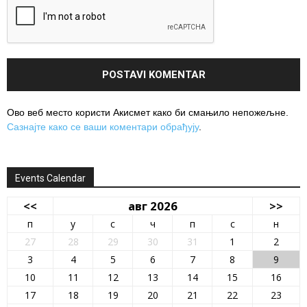
Ово веб место користи Акисмет како би смањило непожељне.
Сазнајте како се ваши коментари обрађују
.
Events Calendar
<<
авг 2026
>>
п
у
с
ч
п
с
н
27
28
29
30
31
1
2
3
4
5
6
7
8
9
10
11
12
13
14
15
16
17
18
19
20
21
22
23