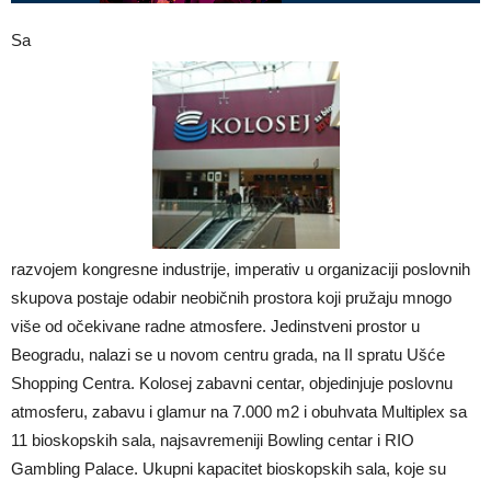
Sa
razvojem kongresne industrije, imperativ u organizaciji poslovnih
skupova postaje odabir neobičnih prostora koji pružaju mnogo
više od očekivane radne atmosfere. Jedinstveni prostor u
Beogradu, nalazi se u novom centru grada, na II spratu Ušće
Shopping Centra. Kolosej zabavni centar, objedinjuje poslovnu
atmosferu, zabavu i glamur na 7.000 m2 i obuhvata Multiplex sa
11 bioskopskih sala, najsavremeniji Bowling centar i RIO
Gambling Palace. Ukupni kapacitet bioskopskih sala, koje su