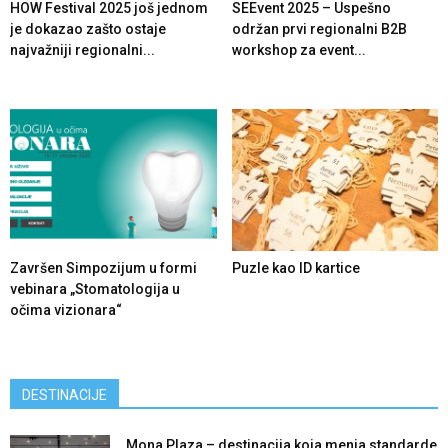
HOW Festival 2025 još jednom
SEEvent 2025 – Uspešno
je dokazao zašto ostaje
održan prvi regionalni B2B
najvažniji regionalni...
workshop za event...
Završen Simpozijum u formi
Puzle kao ID kartice
vebinara „Stomatologija u
očima vizionara“
DESTINACIJE
Mona Plaza – destinacija koja menja standarde