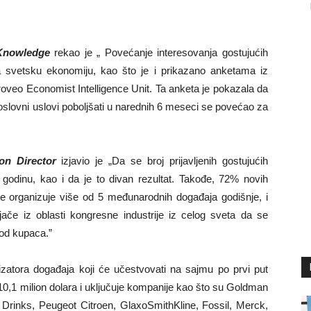
 Knowledge
rekao je „ Povećanje interesovanja gostujućih
a svetsku ekonomiju, kao što je i prikazano anketama iz
roveo Economist Intelligence Unit. Ta anketa je pokazala da
oslovni uslovi poboljšati u narednih 6 meseci se povećao za
on Director
izjavio je „Da se broj prijavljenih gostujućih
dinu, kao i da je to divan rezultat. Takođe, 72% novih
šće organizuje više od 5 međunarodnih događaja godišnje, i
jače iz oblasti kongresne industrije iz celog sveta da se
 od kupaca.”
nizatora događaja koji će učestvovati na sajmu po prvi put
0,1 milion dolara i uključuje kompanije kao što su Goldman
 Drinks, Peugeot Citroen, GlaxoSmithKline, Fossil, Merck,