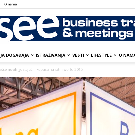
О nama
IJA DOGAĐAJA
ISTRAŽIVANJA
VESTI
LIFESTYLE
О NAM
SEE
ešće novih gostujućih kupaca na ibtm world 2015
Business