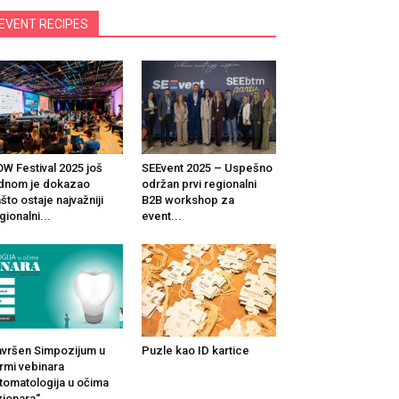
EVENT RECIPES
W Festival 2025 još
SEEvent 2025 – Uspešno
dnom je dokazao
održan prvi regionalni
što ostaje najvažniji
B2B workshop za
gionalni...
event...
vršen Simpozijum u
Puzle kao ID kartice
rmi vebinara
tomatologija u očima
zionara“