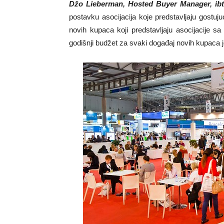
Džo Lieberman, Hosted Buyer Manager, ib
postavku asocijacija koje predstavljaju gostu
novih kupaca koji predstavljaju asocijacije 
godišnji budžet za svaki događaj novih kupaca je