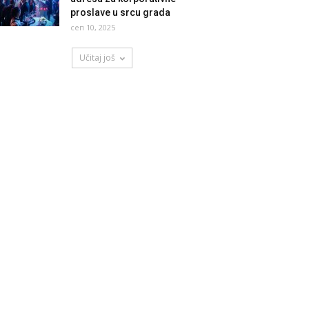
proslave u srcu grada
сеп 10, 2025
Učitaj još