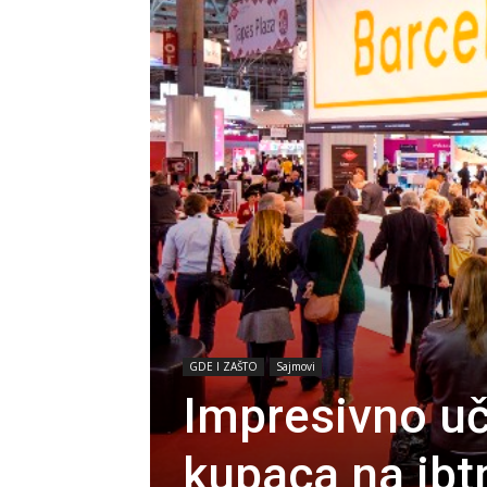
GDE I ZAŠTO
Sajmovi
Impresivno uč
kupaca na ib