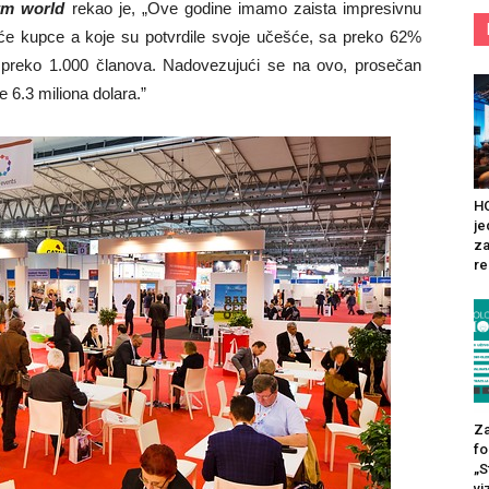
tm world
rekao je, „Ove godine imamo zaista impresivnu
juće kupce a koje su potvrdile svoje učešće, sa preko 62%
sa preko 1.000 članova. Nadovezujući se na ovo, prosečan
 6.3 miliona dolara.”
HO
je
za
re
Za
fo
„S
vi