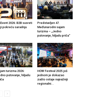
Event 2026: B2B susreti
Predstavljen 47.
ji pokreću saradnju
Međunarodni sajam
turizma – „Jedno
putovanje, hiljadu priča“
jam turizma 2026:
HOW Festival 2025 još
dno putovanje, hiljadu
jednom je dokazao
iča
zašto ostaje najvažniji
regionalni...