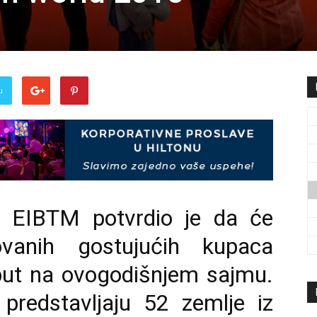
u
ni EIBTM potvrdio je da će
ovanih gostujućih kupaca
 put na ovogodišnjem sajmu.
 predstavljaju 52 zemlje iz