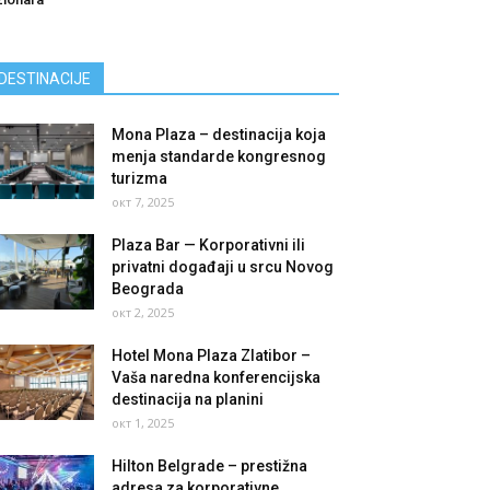
DESTINACIJE
Mona Plaza – destinacija koja
menja standarde kongresnog
turizma
окт 7, 2025
Plaza Bar — Korporativni ili
privatni događaji u srcu Novog
Beograda
окт 2, 2025
Hotel Mona Plaza Zlatibor –
Vaša naredna konferencijska
destinacija na planini
окт 1, 2025
Hilton Belgrade – prestižna
adresa za korporativne