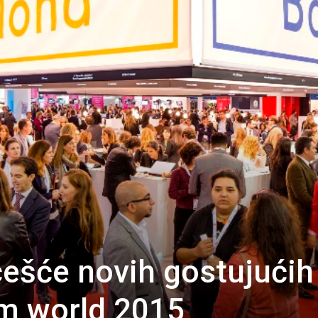
travel
&
meetings
ešće novih gostujućih
magazine
tm world 2015