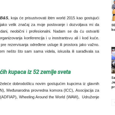
 CB&S
, koja će prisustvovati ibtm world 2015 kao gostujući
jako velik značaj za moje poslovanje i dozvoljava mi da
SE
ko
ani, neobični i profesionalni. Nadam se da ću ostvariti
rganizovanja konferencija i u inostrantsvu ali i kod kuće.
pre rezervisanja određene usluge ili prostora jako važno.
 nešto što sam sama videla, iskusila ili sarađivala sa
ćih kupaca iz 52 zemlje sveta
Sa
Je
eleće dobrodošlicu novim gostujućim kupcima iz glavnih
pr
ISN), Međunarodna provredna komora (ICC), Asocijacija za
ifika (ADFIAP), Wheeling Around the World (WAW), Udruženje