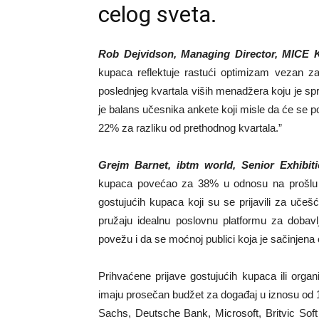
celog sveta.
Rob Dejvidson, Managing Director, MICE
kupaca reflektuje rastući optimizam vezan z
poslednjeg kvartala viših menadžera koju je sp
je balans učesnika ankete koji misle da će se p
22% za razliku od prethodnog kvartala.”
Grejm Barnet, ibtm world, Senior Exhibiti
kupaca povećao za 38% u odnosu na prošlu go
gostujućih kupaca koji su se prijavili za uče
pružaju idealnu poslovnu platformu za dobavl
povežu i da se moćnoj publici koja je sačinjena
Prihvaćene prijave gostujućih kupaca ili orga
imaju prosečan budžet za događaj u iznosu od 1
Sachs, Deutsche Bank, Microsoft, Britvic Soft