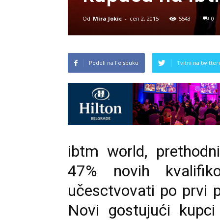
Od
Mira Jokic
-
сеп 2, 2015
5543
0
Podeli na Fejsbuku
Tvitni na twitter
ibtm world
, prethod
47% novih kvalifik
učesctvovati po prvi
Novi gostujući kupci