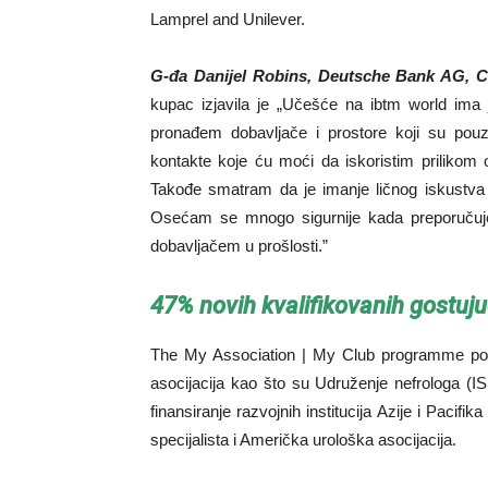
Lamprel and Unilever.
G-đa Danijel Robins, Deutsche Bank AG,
kupac izjavila je „Učešće na ibtm world ima 
pronađem dobavljače i prostore koji su pouzd
kontakte koje ću moći da iskoristim prilikom o
Takođe smatram da je imanje ličnog iskustva 
Osećam se mnogo sigurnije kada preporučujem
dobavljačem u prošlosti.”
47% novih kvalifikovanih gostuju
The My Association | My Club programme pož
asocijacija kao što su Udruženje nefrologa (
finansiranje razvojnih institucija Azije i Pac
specijalista i Američka urološka asocijacija.