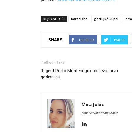
KLJUČNE REČI
barselona
gostujući kupci
ibtm
SHARE
Facebook
Twitter
Prethodni tekst
Regent Porto Montenegro obeležio prvu
godišnjicu
Mira Jokic
https://www.seebtm.com/