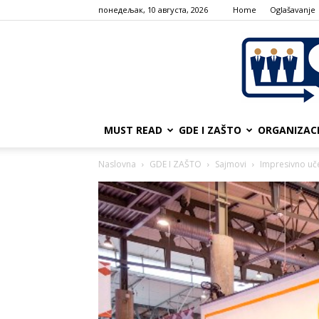
понедељак, 10 августа, 2026
Home
Oglašavanje
MUST READ
GDE I ZAŠTO
ORGANIZAC
Naslovna
GDE I ZAŠTO
Sajmovi
Impresivno uč