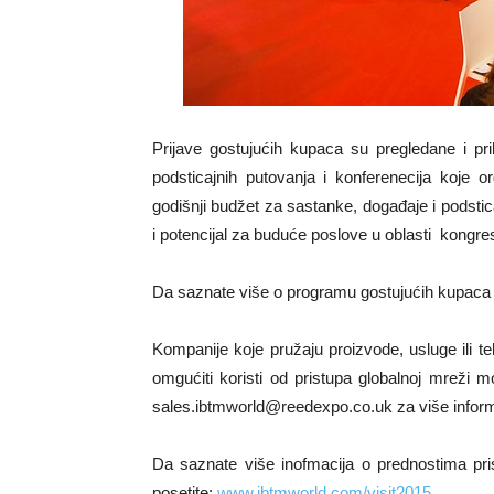
Prijave gostujućih kupaca su pregledane i pr
podsticajnih putovanja i konferenecija koje or
godišnji budžet za sastanke, događaje i podstic
i potencijal za buduće poslove u oblasti kongre
Da saznate više o programu gostujućih kupaca 
Kompanije koje pružaju proizvode, usluge ili t
omgućiti koristi od pristupa globalnoj mreži m
sales.ibtmworld@reedexpo.co.uk za više informa
Da saznate više inofmacija o prednostima prisu
posetite:
www.ibtmworld.com/visit2015
.