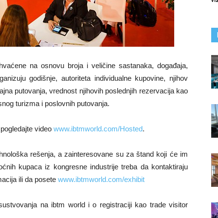
ihvaćene na osnovu broja i veličine sastanaka, događaja,
ganizuju godišnje, autoriteta individualne kupovine, njihov
ajna putovanja, vrednost njihovih poslednjih rezervacija kao
snog turizma i poslovnih putovanja.
pogledajte video
www.ibtmworld.com/Hosted
.
ehnološka rešenja, a zainteresovane su za štand koji će im
oćnih kupaca iz kongresne industrije treba da kontaktiraju
cija ili da posete
www.ibtmworld.com/exhibit
stvovanja na ibtm world i o registraciji kao trade visitor