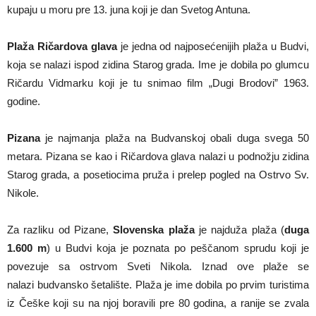
kupaju u moru pre 13. juna koji je dan Svetog Antuna.
Plaža Ričardova glava
je jedna od najposećenijih plaža u Budvi,
koja se nalazi ispod zidina Starog grada. Ime je dobila po glumcu
Ričardu Vidmarku koji je tu snimao film „Dugi Brodovi” 1963.
godine.
Pizana
je najmanja plaža na Budvanskoj obali duga svega 50
metara. Pizana se kao i Ričardova glava nalazi u podnožju zidina
Starog grada, a posetiocima pruža i prelep pogled na Ostrvo Sv.
Nikole.
Za razliku od Pizane,
Slovenska plaža
je najduža plaža (
duga
1.600 m
) u Budvi koja je poznata po peščanom sprudu koji je
povezuje sa ostrvom Sveti Nikola. Iznad ove plaže se
nalazi budvansko šetalište. Plaža je ime dobila po prvim turistima
iz Češke koji su na njoj boravili pre 80 godina, a ranije se zvala