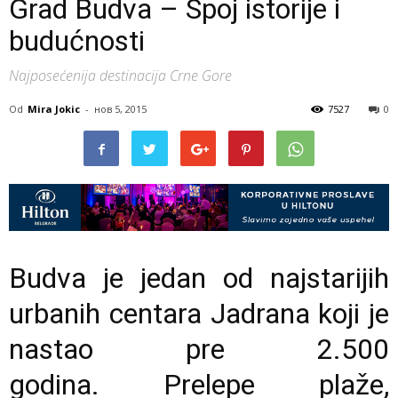
Grad Budva – Spoj istorije i
budućnosti
Najposećenija destinacija Crne Gore
Od
Mira Jokic
-
нов 5, 2015
7527
0
Budva je jedan od najstarijih
urbanih centara Jadrana koji je
nastao pre 2.500
godina. Prelepe plaže,