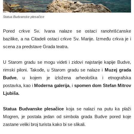
Statua Budvanske plesačice
Pored crkve Sv. Ivana nalaze se ostaci ranohrišćanske
bazilike, a na Citadeli ostaci crkve Sv. Marije. Između crkva je i
scena za predstave Grada teatra.
U Starom gradu se mogu videti i zidovi najstarije kapije Budve,
rimski piloni. Takođe, u Starom gradu se nalaze i
Muzej grada
Budve
, u kojem je izložena arheološka i etnografska
postavka, kao i
Moderna galerija
, i
spomen dom Stefan Mitrov
Ljubiša.
Statua Budvanske plesačice
koja se nalazi na putu ka plaži
Mogren, je postala jedan od simbola grada Budve pored koje
zastane veliki broj turista kako bi se slikali.