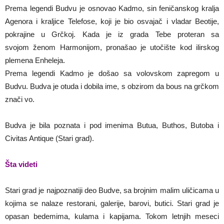
Prema legendi Budvu je osnovao Kadmo, sin feničanskog kralja
Agenora i kraljice Telefose, koji je bio osvajač i vladar Beotije,
pokrajine u Grčkoj. Kada je iz grada Tebe proteran sa
svojom ženom Harmonijom, pronašao je utočište kod ilirskog
plemena Enheleja.
Prema legendi Kadmo je došao sa volovskom zapregom u
Budvu. Budva je otuda i dobila ime, s obzirom da bous na grčkom
znači vo.
Budva je bila poznata i pod imenima Butua, Buthos, Butoba i
Civitas Antique (Stari grad).
Šta videti
Stari grad je najpoznatiji deo Budve, sa brojnim malim uličicama u
kojima se nalaze restorani, galerije, barovi, butici. Stari grad je
opasan bedemima, kulama i kapijama. Tokom letnjih meseci