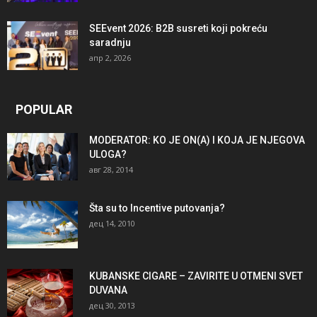
SEEvent 2026: B2B susreti koji pokreću
saradnju
апр 2, 2026
POPULAR
MODERATOR: KO JE ON(A) I KOJA JE NJEGOVA
ULOGA?
авг 28, 2014
Šta su to Incentive putovanja?
дец 14, 2010
KUBANSKE CIGARE – ZAVIRITE U OTMENI SVET
DUVANA
дец 30, 2013