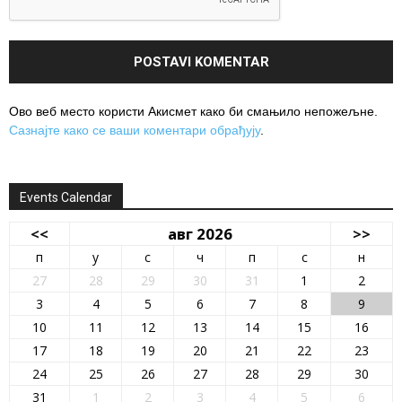
Ово веб место користи Акисмет како би смањило непожељне.
Сазнајте како се ваши коментари обрађују
.
Events Calendar
<<
авг 2026
>>
п
у
с
ч
п
с
н
27
28
29
30
31
1
2
3
4
5
6
7
8
9
10
11
12
13
14
15
16
17
18
19
20
21
22
23
24
25
26
27
28
29
30
31
1
2
3
4
5
6