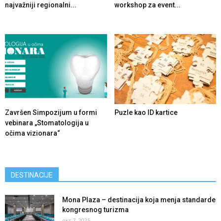
najvažniji regionalni...
workshop za event...
Završen Simpozijum u formi
Puzle kao ID kartice
vebinara „Stomatologija u
očima vizionara“
DESTINACIJE
Mona Plaza – destinacija koja menja standarde
kongresnog turizma
окт 7, 2025