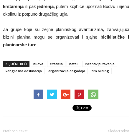
krstarenja
ili pak
jedrenja
, putem kojih će upoznati Budvu i njenu
okolinu iz potpuno drugačijeg ugla.
Za grupe koje su željne planinskog avanturizma, zahvaljujući
blizini planina mogu se organizovati i sjajne
biciklističke i
planinarske ture
.
KLJUČNE REČI
budva
citadela
hoteli
incentiv putovanja
kongresna destinacija
organizacija događaja
tim bilding
Prethodni tekst
Sledeći tekst