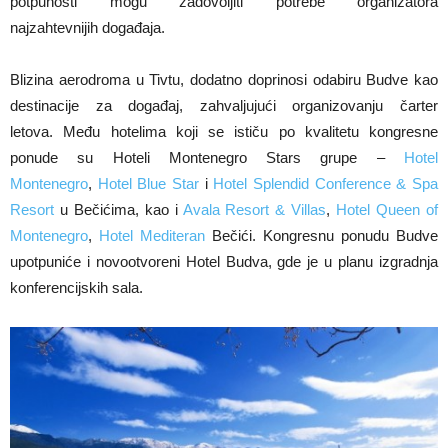
potpunosti mogu zadovoljiti potrebe organizatora
najzahtevnijih događaja.
Blizina aerodroma u Tivtu, dodatno doprinosi odabiru Budve kao
destinacije za događaj, zahvaljujući organizovanju čarter
letova. Među hotelima koji se ističu po kvalitetu kongresne
ponude su Hoteli Montenegro Stars grupe –
Hotel
Montenegro
,
Hotel Blue Star
i
Hotel Splendid Conference & Spa
Resort
u Bečićima, kao i
Avala Resort & Villas
,
Hotel Queen of
Montenegro
,
Hotel Mediteran
Bečići. Kongresnu ponudu Budve
upotpuniće i novootvoreni Hotel Budva, gde je u planu izgradnja
konferencijskih sala.