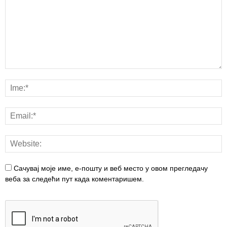
Сачувај моје име, е-пошту и веб место у овом прегледачу
веба за следећи пут када коментаришем.