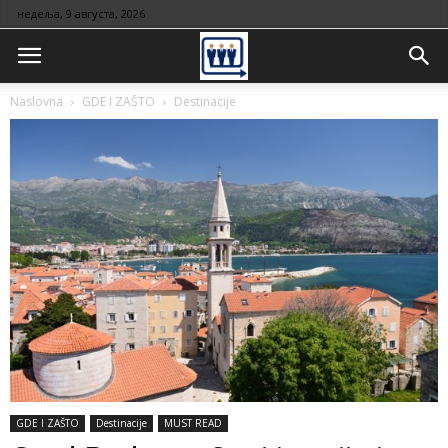
недеља, 9 августа, 2026
Naslovna
GDE I ZAŠTO
Destinacije
GDE I ZAŠTO
Destinacije
MUST READ