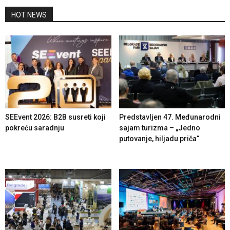
HOT NEWS
SEEvent 2026: B2B susreti koji
Predstavljen 47. Međunarodni
pokreću saradnju
sajam turizma – „Jedno
putovanje, hiljadu priča“