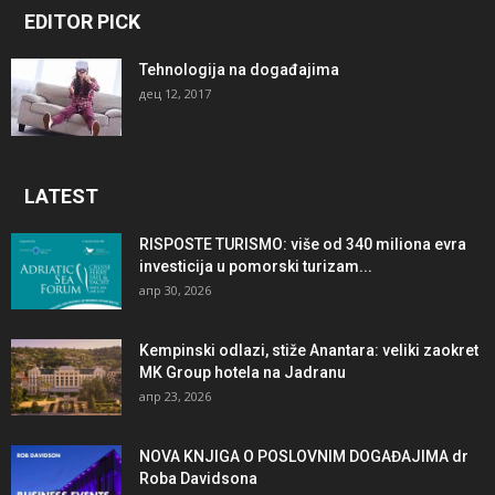
EDITOR PICK
Tehnologija na događajima
дец 12, 2017
LATEST
RISPOSTE TURISMO: više od 340 miliona evra
investicija u pomorski turizam...
апр 30, 2026
Kempinski odlazi, stiže Anantara: veliki zaokret
MK Group hotela na Jadranu
апр 23, 2026
NOVA KNJIGA O POSLOVNIM DOGAĐAJIMA dr
Roba Davidsona