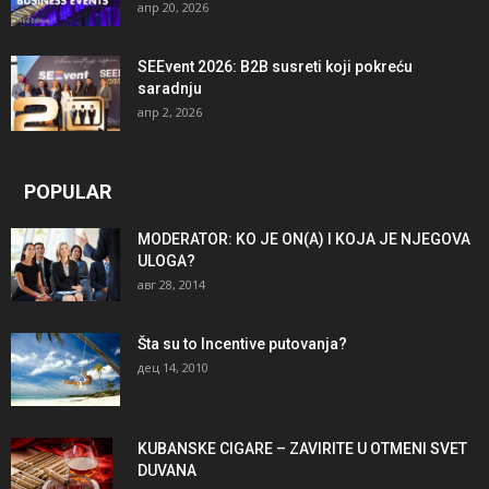
апр 20, 2026
SEEvent 2026: B2B susreti koji pokreću
saradnju
апр 2, 2026
POPULAR
MODERATOR: KO JE ON(A) I KOJA JE NJEGOVA
ULOGA?
авг 28, 2014
Šta su to Incentive putovanja?
дец 14, 2010
KUBANSKE CIGARE – ZAVIRITE U OTMENI SVET
DUVANA