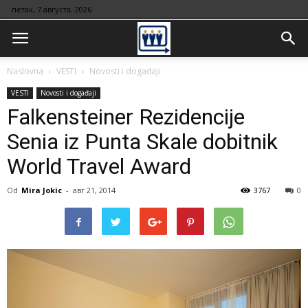
петак, 7 августа, 2026
Naslovna
VESTI
Novosti i događaji
VESTI
Novosti i događaji
Falkensteiner Rezidencije
Senia iz Punta Skale dobitnik
World Travel Award
Od
Mira Jokic
-
авг 21, 2014
3767
0