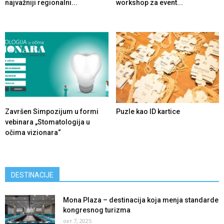
najvažniji regionalni...
workshop za event...
Završen Simpozijum u formi
Puzle kao ID kartice
vebinara „Stomatologija u
očima vizionara“
DESTINACIJE
Mona Plaza – destinacija koja menja standarde
kongresnog turizma
окт 7, 2025