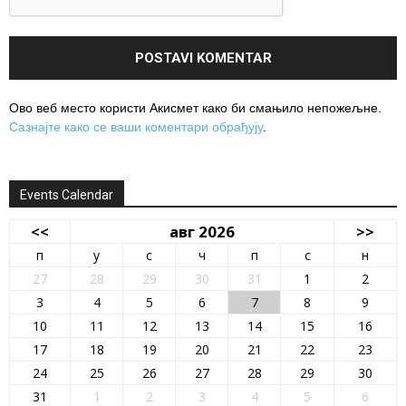
Ово веб место користи Акисмет како би смањило непожељне.
Сазнајте како се ваши коментари обрађују
.
Events Calendar
<<
авг 2026
>>
п
у
с
ч
п
с
н
27
28
29
30
31
1
2
3
4
5
6
7
8
9
10
11
12
13
14
15
16
17
18
19
20
21
22
23
24
25
26
27
28
29
30
31
1
2
3
4
5
6