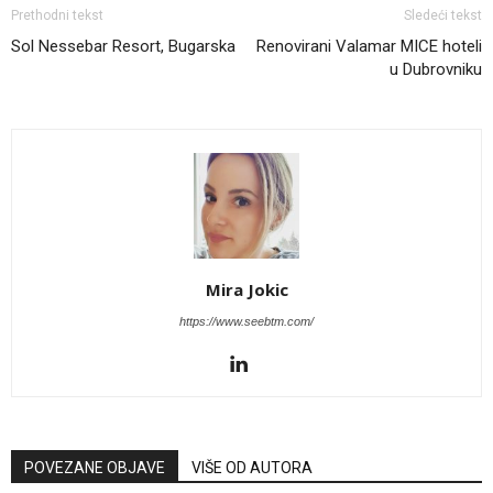
Prethodni tekst
Sledeći tekst
Sol Nessebar Resort, Bugarska
Renovirani Valamar MICE hoteli
u Dubrovniku
Mira Jokic
https://www.seebtm.com/
POVEZANE OBJAVE
VIŠE OD AUTORA