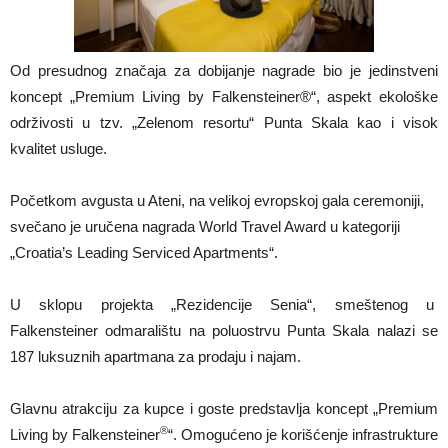
Od presudnog značaja za dobijanje nagrade bio je jedinstveni
koncept „Premium Living by Falkensteiner®“, aspekt ekološke
održivosti u tzv. „Zelenom resortu“ Punta Skala kao i visok
kvalitet usluge.
Početkom avgusta u Ateni, na velikoj evropskoj gala ceremoniji,
svečano je uručena nagrada World Travel Award u kategoriji
„Croatia’s Leading Serviced Apartments“.
U sklopu projekta „Rezidencije Senia“, smeštenog u
Falkensteiner odmaralištu na poluostrvu Punta Skala nalazi se
187 luksuznih apartmana za prodaju i najam.
Glavnu atrakciju za kupce i goste predstavlja koncept „Premium
®
Living by Falkensteiner
“. Omogućeno je korišćenje infrastrukture