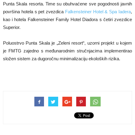
Punta Skala resorta. Time su obuhvaćene sve pogodnosti javnih
površina hotela s pet zvezdica
Falkensteiner Hotel & Spa Iadera
,
kao i hotela Falkensteiner Family Hotel Diadora s četiri zvezdice
Superior.
Poluostrvo Punta Skala je „Zeleni resort“, uzorni projekt u kojem
je FMTG zajedno s međunarodnim stručnjacima implementirao
složen sistem za dugoročnu minimalizaciju ekoloških rizika.