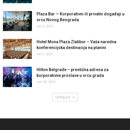
Plaza Bar — Korporativni ili privatni događaji u
srcu Novog Beograda
окт 2, 2025
Hotel Mona Plaza Zlatibor – Vaša naredna
konferencijska destinacija na planini
окт 1, 2025
Hilton Belgrade – prestižna adresa za
korporativne proslave u srcu grada
сеп 10, 2025
Učitaj još