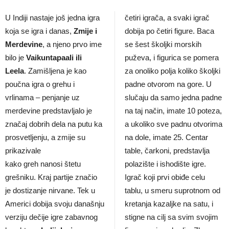
U Indiji nastaje još jedna igra
četiri igrača, a svaki igrač
koja se igra i danas,
Zmije i
dobija po četiri figure. Baca
Merdevine
, a njeno prvo ime
se šest školjki morskih
bilo je
Vaikuntapaali ili
puževa, i figurica se pomera
Leela
. Zamišljena je kao
za onoliko polja koliko školjki
poučna igra o grehu i
padne otvorom na gore. U
vrlinama – penjanje uz
slučaju da samo jedna padne
merdevine predstavljalo je
na taj način, imate 10 poteza,
značaj dobrih dela na putu ka
a ukoliko sve padnu otvorima
prosvetljenju, a zmije su
na dole, imate 25. Centar
prikazivale
table, čarkoni, predstavlja
kako greh nanosi štetu
polazište i ishodište igre.
grešniku. Kraj partije značio
Igrač koji prvi obiđe celu
je dostizanje nirvane. Tek u
tablu, u smeru suprotnom od
Americi dobija svoju današnju
kretanja kazaljke na satu, i
verziju dečije igre zabavnog
stigne na cilj sa svim svojim