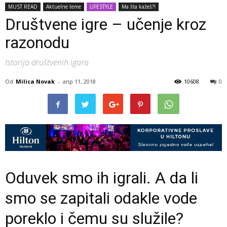
MUST READ
Aktuelne teme
LIFESTYLE
Ma šta kažeš?!
Društvene igre – učenje kroz
razonodu
Istorija društvenih igara
Od
Milica Novak
-
апр 11, 2018
10608
0
Oduvek smo ih igrali. A da li
smo se zapitali odakle vode
poreklo i čemu su služile?