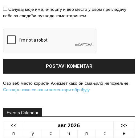
Сачувај моје име, е-пошту и веб место у овом прегледачу
веба за следећи пут када коментаришем.
Ово веб место користи Акисмет како би смањило непожељне.
Сазнајте како се ваши коментари обрађују
.
Events Calendar
<<
авг 2026
>>
п
у
с
ч
п
с
н