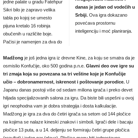
jedne palate u gradu Fatehpur
danas je jedan od vodećih u
Sikri bilo je zapravo velika
Srbiji.
Ova igra dokazano
tabla po kojoj se umesto
povećava prostornu
pijuna kretalo 16 robinja
inteligenciju i moć planiranja.
obučenih u različite boje.
Pačisi je namenjen za dva do
Madžong
je još jedna igra iz drevne Kine, za koju se smatra da je
osmislio Konfučije, oko 500 godina p.n.e.
Glavni deo ove igre su
tri zmaja koja su povezana sa tri veštine koje je Konfučije
učio – dobronamernost, iskrenost i poštovanje porodice.
U
Japanu danas postoji više od sedam miliona igrača i pre­ko devet
hiljada specijalizovanih salona za igru. Da biste bili uspešni u ovoj
igri neophodna vam je dobra strategija i dosta kalkulacije.
Madžong je igra za dva do četiri igrača sa setom od 144 pločice
na kojima se nalaze kineski znakovi i simboli. Igrači dele i bacaju
pločice 13 puta, a u 14. deljenju se formiraju četiri grupe pločica
(rezultat) i jedan par (glava). Pločice mogu biti jednostavne –