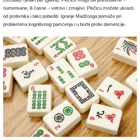
numerisane, ili časne – vetrovi i zmajevi. Pločicu možete ukrasti
od protivnika i tako pobediti. Igranje Madžonga pomaže pri
problemima kognitivnog pamćenja i u borbi protiv demencije.