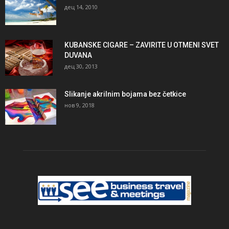
дец 14, 2010
KUBANSKE CIGARE – ZAVIRITE U OTMENI SVET
DUVANA
дец 30, 2013
Slikanje akrilnim bojama bez četkice
нов 9, 2018