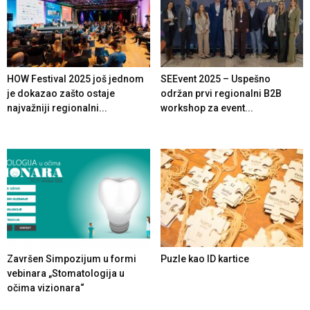
HOW Festival 2025 još jednom
SEEvent 2025 – Uspešno
je dokazao zašto ostaje
održan prvi regionalni B2B
najvažniji regionalni...
workshop za event...
Završen Simpozijum u formi
Puzle kao ID kartice
vebinara „Stomatologija u
očima vizionara“