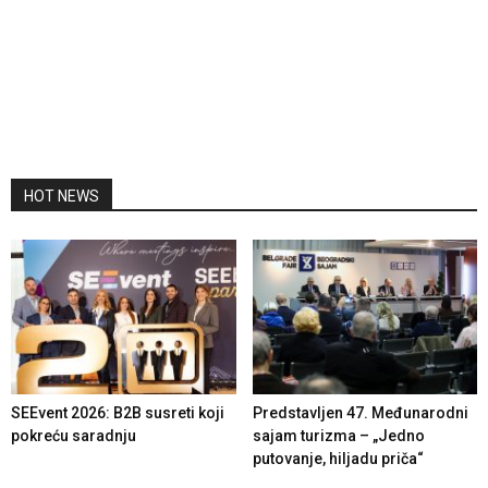
HOT NEWS
SEEvent 2026: B2B susreti koji
Predstavljen 47. Međunarodni
pokreću saradnju
sajam turizma – „Jedno
putovanje, hiljadu priča“