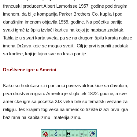
francuski producent Albert Lamorisse 1957. godine pod drugim
imenom, da bi je kompanija Parker Brothers Co. kupila i pod
današnjim imenom objavila 1959. godine. Na početku partije
svaki igrač iz špila izvlači karticu na kojoj je napisan zadatak.
Tabla je u stvari karta sveta, pa se na drugom špilu karata nalaze
imena Država koje se moguo svojiti. Cilj je prvi ispuniti zadatak
sa kartice, koji je tajna sve do kraja partije.
Društvene igre u Americi
Kako su hodočasnici i puritanci povezivali kockice sa đavolom,
prva društvena igra u Ameriku je stigla tek 1822. godine, a sve
američke igre sa početka XIX veka bile su tematski vezane za
religiju. Tek krajem tog veka na američko tržište izlazi prva igra
bazirana na kapitalizmu i materijalizmu.