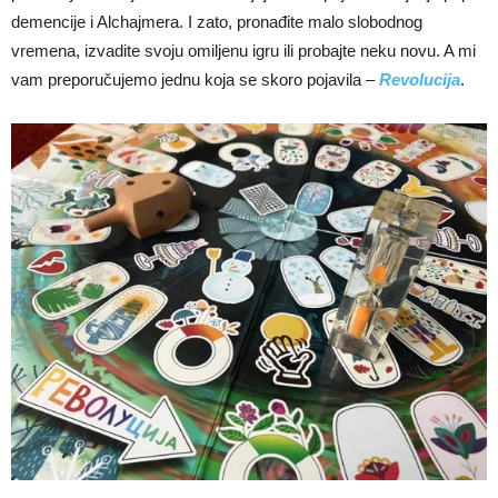
demencije i Alchajmera. I zato, pronađite malo slobodnog
vremena, izvadite svoju omiljenu igru ili probajte neku novu. A mi
vam preporučujemo jednu koja se skoro pojavila –
Revolucija
.