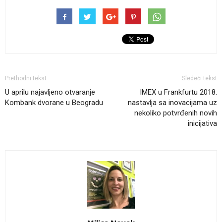
Prethodni tekst
Sledeći tekst
U aprilu najavljeno otvaranje
IMEX u Frankfurtu 2018.
Kombank dvorane u Beogradu
nastavlja sa inovacijama uz
nekoliko potvrđenih novih
inicijativa