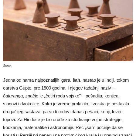
Senet
Jedna od nama najpoznatijih igara,
šah
, nastao je u Indiji, tokom
carstva Gupte, pre 1500 godina, i njegov tadašnji naziv –
čaturanga
, značio je „četiri roda vojske” – pešadija, konjica,
slonovi i dvokolice. Kako je vreme prolazilo, i vojska je postajala
drugačijeg sastava, pa su ti rodovi danas pešaci, konji, lovci i
topovi. Za Hinduse je bio oruđe za studiranje vojne strategije,
kockanja, mate­matike i astronomije. Reč „šah” počinje da se
koristi u Persiji pri napadu na protivničkog kralja i u prevodu znači