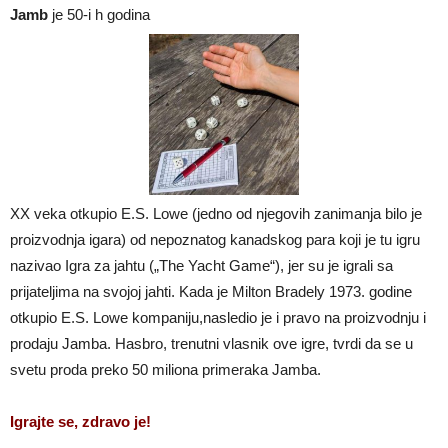
Jamb
je 50-i h godina
XX veka otkupio E.S. Lowe (jedno od njegovih zanimanja bilo je
proizvodnja igara) od nepoznatog kanadskog para koji je tu igru
nazivao Igra za jahtu („The Yacht Game“), jer su je igrali sa
prijateljima na svojoj jahti. Kada je Milton Bradely 1973. godine
otkupio E.S. Lowe kompaniju,nasledio je i pravo na proizvodnju i
prodaju Jamba. Hasbro, trenutni vlasnik ove igre, tvrdi da se u
svetu proda preko 50 miliona primeraka Jamba.
Igrajte se, zdravo je!