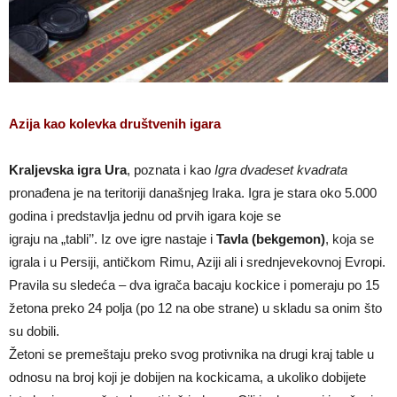
Azija kao kolevka društvenih igara
Kraljevska igra Ura
, poznata i kao
Igra dvadeset kvadrata
pronađena je na teritoriji današnjeg Iraka. Igra je stara oko 5.000
godina i predstavlja jednu od prvih igara koje se
igraju na „tabli’’. Iz ove igre nastaje i
Tavla (bekgemon)
, koja se
igrala i u Persiji, antičkom Rimu, Aziji ali i srednjevekovnoj Evropi.
Pravila su sledeća – dva igrača bacaju kockice i pomeraju po 15
že­tona preko 24 polja (po 12 na obe strane) u skladu sa onim što
su dobili.
Žetoni se premeštaju preko svog protivnika na drugi kraj table u
odnosu na broj koji je dobijen na kockicama, a ukoliko dobijete