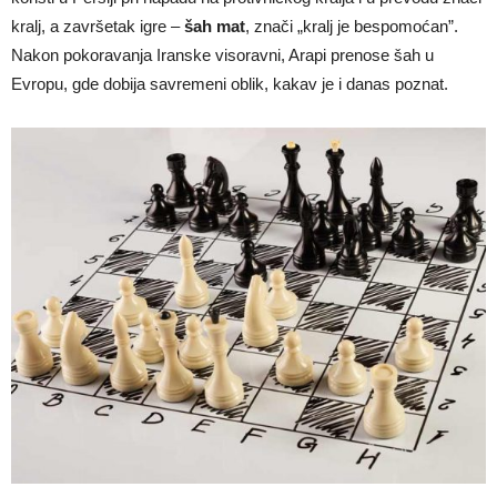
kralj, a završetak igre –
šah mat
, znači „kralj je bespomoćan”.
Nakon pokoravanja Iranske visoravni, Arapi prenose šah u
Evropu, gde dobija savremeni oblik, kakav je i danas poznat.