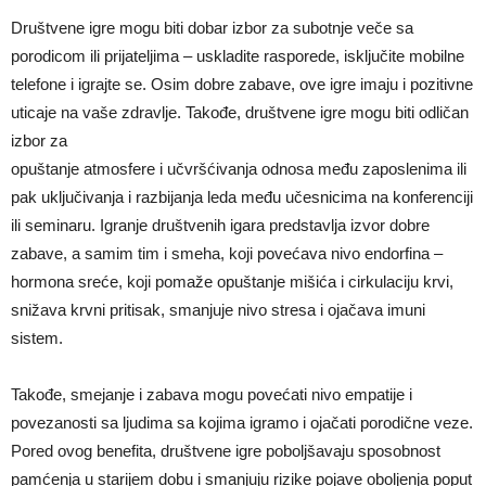
Društvene igre mogu biti dobar izbor za subotnje veče sa
porodicom ili prijateljima – uskladite rasporede, isključite mobilne
telefone i igrajte se. Osim dobre zabave, ove igre imaju i pozitivne
uticaje na vaše zdravlje. Takođe, društvene igre mogu biti odličan
izbor za
opuštanje atmosfere i učvršćivanja odnosa među zaposlenima ili
pak uključivanja i razbijanja leda među učesnicima na konferenciji
ili seminaru. Igranje društvenih igara predstavlja izvor dobre
zabave, a samim tim i smeha, koji povećava nivo endorfina –
hormona sreće, koji pomaže opuštanje mišića i cirkulaciju krvi,
snižava krvni pritisak, smanjuje nivo stresa i ojačava imuni
sistem.
Takođe, smejanje i zabava mogu povećati nivo empatije i
povezanosti sa ljudima sa kojima igramo i ojačati porodične veze.
Pored ovog benefita, društvene igre poboljšavaju sposobnost
pamćenja u starijem dobu i smanjuju rizike pojave oboljenja poput