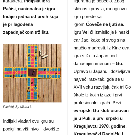
karaktera.
Indijska igra
figurama je pobedio. Zbog
Pačisi, nacionalna je igra
sličnosti pravila, mnogi ovu
Indije i jedna od prvih koja
igru porede sa
je prilagođena
igrom
Čoveče ne ljuti se
.
zapadnjačkom tržištu.
Igru
Vei ći
izmislio je kineski
car Jao, kako bi svog sina
naučio mudrosti. Iz Kine ova
igra stiže u Japan pod
današnjim imenom –
Go
.
Upravo u Japanu i doživljava
najveći razvitak, gde se u
XVII veku razvijaju čak tri Go
škole iz kojih izlaze i prvi
profesionalni igrači.
Prvi
Pachisi, By Micha L
evropski Go klub osnovan
je u Puli, a prvi srpski u
Indijski vladari ovu igru su
Kragujevcu 1970. godine.
podigli na viši nivo – dvorište
Kragujevački Radnički i