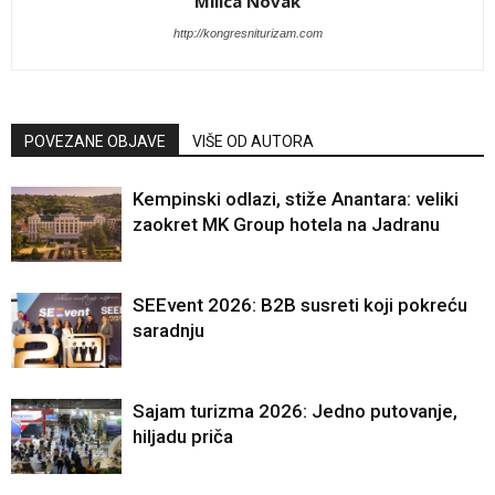
Milica Novak
http://kongresniturizam.com
POVEZANE OBJAVE
VIŠE OD AUTORA
Kempinski odlazi, stiže Anantara: veliki
zaokret MK Group hotela na Jadranu
SEEvent 2026: B2B susreti koji pokreću
saradnju
Sajam turizma 2026: Jedno putovanje,
hiljadu priča