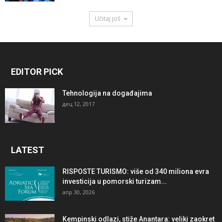
Učitaj još
EDITOR PICK
Tehnologija na događajima
дец 12, 2017
LATEST
RISPOSTE TURISMO: više od 340 miliona evra
investicija u pomorski turizam...
апр 30, 2026
Kempinski odlazi, stiže Anantara: veliki zaokret