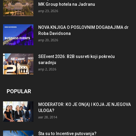
MK Group hotela na Jadranu
апр 23, 2026
NOVA KNJIGA O POSLOVNIM DOGAĐAJIMA dr
Roba Davidsona
апр 20, 2026
SEEvent 2026: B2B susreti koji pokreću
saradnju
апр 2, 2026
POPULAR
MODERATOR: KO JE ON(A) I KOJA JE NJEGOVA
ULOGA?
авг 28, 2014
Šta su to Incentive putovanja?