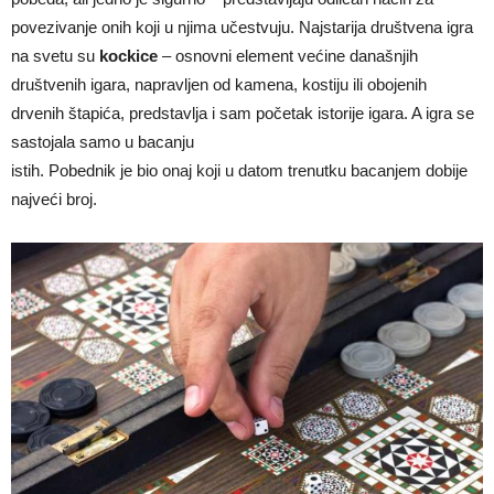
povezivanje onih koji u njima učestvuju. Najstarija društvena igra
na svetu su
kockice
– osnovni element ve­ći­ne današnjih
društvenih igara, napravljen od kamena, kostiju ili obojenih
drvenih štapića, predstavlja i sam početak istorije igara. A igra se
sastojala samo u bacanju
istih. Pobednik je bio onaj koji u datom trenutku bacanjem dobije
najveći broj.