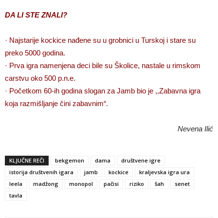
DA LI STE ZNALI?
· Najstarije kockice nađene su u grobnici u Turskoj i stare su
preko 5000 godina.
· Prva igra namenjena deci bile su Školice, nastale u rimskom
carstvu oko 500 p.n.e.
· Početkom 60-ih godina slogan za Jamb bio je ,,Zabavna igra
koja razmišljanje čini zabavnim“.
Nevena Ilić
KLJUČNE REČI
bekgemon
dama
društvene igre
istorija društvenih igara
jamb
kockice
kraljevska igra ura
leela
madžong
monopol
pačisi
riziko
šah
senet
tavla