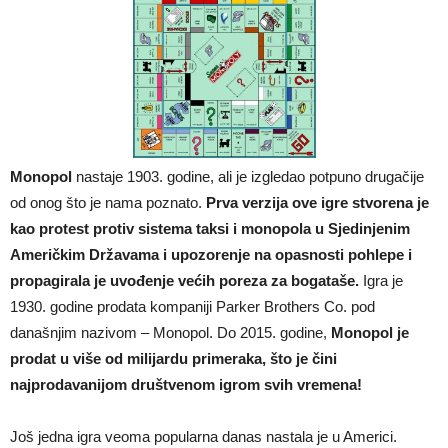
Monopol
nastaje 1903. godine, ali je izgledao potpuno drugačije
od onog što je nama poznato.
Prva verzija ove igre stvorena je
kao protest protiv sistema taksi i monopola u
Sjedinjenim
Američkim Državama i upozorenje na opasnosti pohlepe i
propagirala je uvođenje većih poreza za bogataše.
Igra je
1930. godine prodata kompaniji Parker Brothers Co. pod
današnjim nazivom – Monopol. Do 2015. godine,
Monopol je
prodat u više od milijardu primeraka, što je čini
najprodavanijom društvenom igrom svih vremena!
Još jedna igra veoma popularna danas nastala je u Americi.