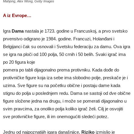
Mahjong, Alex Wong, Getty Images
A iz Evrope…
Igra
Dama
nastala je 1723. godine u Francuskoj, a prvo svetsko
prvenstvo odigrano je 1984. godine. Francuzi, Holanđani i
Belgijanci čak su osnovali i Svetsku federaciju za damu. Ova igra
se igra na ploči od 100 polja, 50 crnih i 50 belih. Svaki igrač ima
po 20 figura koje
pomera po tabli dijagonalno prema protivniku. Kada dođe do
protivničke figure koja iza sebe ima slobodno polje, preskače je i
uzima. Sve figure su na početku obične i postaju dame kada
stignu do polja u poslednjem redu. Dama se sastoji od dve obične
figure složene jedna na drugu, i može se pomerati dijagonalno u
svim pravcima, za onoliko polja koliko igrač želi. Cilj je osvojiti
sve protivničke figure, ili im onemogućiti sledeći potez.
Jednu od najpoznatijih igara današnjice,
Riziko
izmislio je