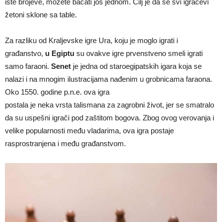
iste brojeve, možete bacati još jednom. Cilj je da se svi igračevi
žetoni sklone sa table.
Za razliku od Kraljevske igre Ura, koju je moglo igrati i
građanstvo,
u Egiptu
su ovakve igre prvenstveno sme­li igrati
samo faraoni.
Senet
je jedna od staroegipatskih igara koja se
nalazi i na mnogim ilustracijama nađenim u grobnicama faraona.
Oko 1550. godine p.n.e. ova igra
postala je neka vrsta talismana za zagrobni život, jer se smatralo
da su uspešni igrači pod zaštitom bogova. Zbog ovog verovanja i
velike popularnosti među vladarima, ova igra postaje
rasprostranjena i među građanstvom.