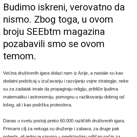
Budimo iskreni, verovatno da
nismo. Zbog toga, u ovom
broju SEEbtm magazina
pozabavili smo se ovom
temom.
Većina društvenih igara dolazi nam iz Azije, a nastale su kao
dodatni podsticaj u izučavanju i razvijanju vojne strategije, neke
su za zadatak imale da propagiraju religiju, približe ljudima
matematiku i astronomiju, pomognu u razlikovanju dobrog od
lošeg, ali i kao podrška protestima.
Danas u svetu postoji preko 60.000 različitih društvenih igara.
Primarni cilj za nekoga su druženje i zabava, za druge pak
pobeda, ali jedno je sigurno – predstavljaju odličan način za