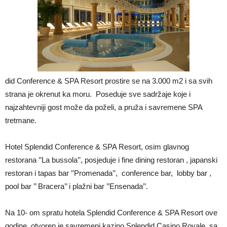
did Conference & SPA Resort prostire se na 3.000 m2 i sa svih
strana je okrenut ka moru. Poseduje sve sadržaje koje i
najzahtevniji gost može da poželi, a pruža i savremene SPA
tretmane.
Hotel Splendid Conference & SPA Resort, osim glavnog
restorana ’’La bussola’’, posjeduje i fine dining restoran , japanski
restoran i tapas bar ’’Promenada’’, conference bar, lobby bar ,
pool bar ’’ Bracera’’ i plažni bar ’’Ensenada’’.
Na 10- om spratu hotela Splendid Conference & SPA Resort ove
godine, otvoren je savremeni kazino Splendid Casino Royale, sa