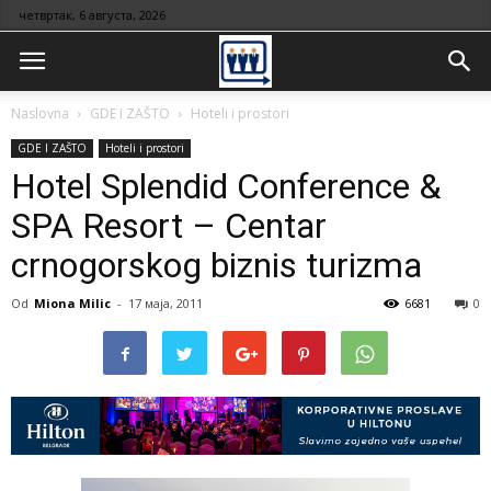
четвртак, 6 августа, 2026
Naslovna
GDE I ZAŠTO
Hoteli i prostori
GDE I ZAŠTO
Hoteli i prostori
Hotel Splendid Conference &
SPA Resort – Centar
crnogorskog biznis turizma
Od
Miona Milic
-
17 маја, 2011
6681
0