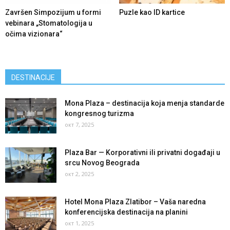
Završen Simpozijum u formi
Puzle kao ID kartice
vebinara „Stomatologija u
očima vizionara“
DESTINACIJE
Mona Plaza – destinacija koja menja standarde
kongresnog turizma
окт 7, 2025
Plaza Bar — Korporativni ili privatni događaji u
srcu Novog Beograda
окт 2, 2025
Hotel Mona Plaza Zlatibor – Vaša naredna
konferencijska destinacija na planini
окт 1, 2025