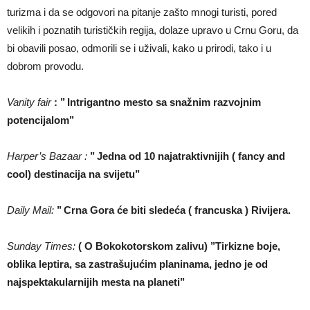
turizma i da se odgovori na pitanje zašto mnogi turisti, pored
velikih i poznatih turističkih regija, dolaze upravo u Crnu Goru, da
bi obavili posao, odmorili se i uživali, kako u prirodi, tako i u
dobrom provodu.
Vanity fair
: ’’ Intrigantno mesto sa snažnim razvojnim
potencijalom’’
Harper’s Bazaar :
’’ Jedna od 10 najatraktivnijih ( fancy and
cool) destinacija na svijetu’’
Daily Mail:
’’ Crna Gora će biti sledeća ( francuska ) Rivijera.
Sunday Times:
( O Bokokotorskom zalivu) ’’Tirkizne boje,
oblika leptira, sa zastrašujućim planinama, jedno je od
najspektakularnijih mesta na planeti’’