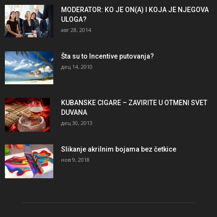
MODERATOR: KO JE ON(A) I KOJA JE NJEGOVA
ULOGA?
авг 28, 2014
Šta su to Incentive putovanja?
дец 14, 2010
KUBANSKE CIGARE – ZAVIRITE U OTMENI SVET
DUVANA
дец 30, 2013
Slikanje akrilnim bojama bez četkice
нов 9, 2018