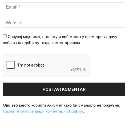
Сачувај моје име, е-пошту и веб место у овом прегледачу
веба за следећи пут када коментаришем.
Ово веб место користи Акисмет како би смањило непожељне.
Сазнајте како се ваши коментари обрађују
.