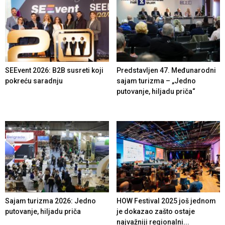
SEEvent 2026: B2B susreti koji
Predstavljen 47. Međunarodni
pokreću saradnju
sajam turizma – „Jedno
putovanje, hiljadu priča“
Sajam turizma 2026: Jedno
HOW Festival 2025 još jednom
putovanje, hiljadu priča
je dokazao zašto ostaje
najvažniji regionalni...