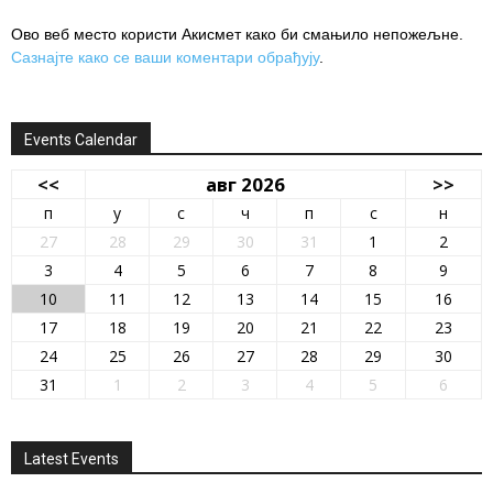
Ово веб место користи Акисмет како би смањило непожељне.
Сазнајте како се ваши коментари обрађују
.
Events Calendar
<<
авг 2026
>>
п
у
с
ч
п
с
н
27
28
29
30
31
1
2
3
4
5
6
7
8
9
10
11
12
13
14
15
16
17
18
19
20
21
22
23
24
25
26
27
28
29
30
31
1
2
3
4
5
6
Latest Events