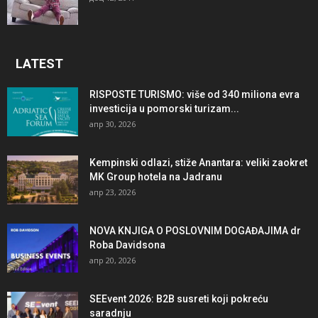
LATEST
RISPOSTE TURISMO: više od 340 miliona evra
investicija u pomorski turizam...
апр 30, 2026
Kempinski odlazi, stiže Anantara: veliki zaokret
MK Group hotela na Jadranu
апр 23, 2026
NOVA KNJIGA O POSLOVNIM DOGAĐAJIMA dr
Roba Davidsona
апр 20, 2026
SEEvent 2026: B2B susreti koji pokreću
saradnju