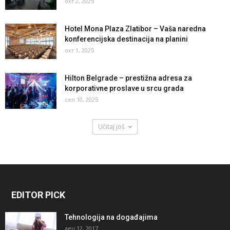
окт 2, 2025
Hotel Mona Plaza Zlatibor – Vaša naredna
konferencijska destinacija na planini
окт 1, 2025
Hilton Belgrade – prestižna adresa za
korporativne proslave u srcu grada
сеп 10, 2025
Učitaj još
EDITOR PICK
Tehnologija na događajima
дец 12, 2017