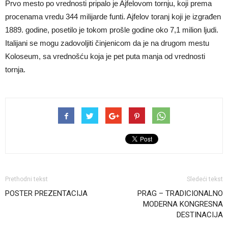
Prvo mesto po vrednosti pripalo je Ajfelovom tornju, koji prema
procenama vredu 344 milijarde funti. Ajfelov toranj koji je izgrađen
1889. godine, posetilo je tokom prošle godine oko 7,1 milion ljudi.
Italijani se mogu zadovoljiti činjenicom da je na drugom mestu
Koloseum, sa vrednošću koja je pet puta manja od vrednosti
tornja.
Prethodni tekst
Sledeći tekst
POSTER PREZENTACIJA
PRAG – TRADICIONALNO
MODERNA KONGRESNA
DESTINACIJA