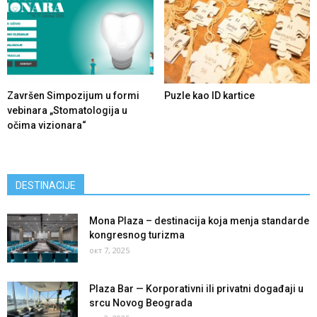
Završen Simpozijum u formi
Puzle kao ID kartice
vebinara „Stomatologija u
očima vizionara“
DESTINACIJE
Mona Plaza – destinacija koja menja standarde
kongresnog turizma
окт 7, 2025
Plaza Bar — Korporativni ili privatni događaji u
srcu Novog Beograda