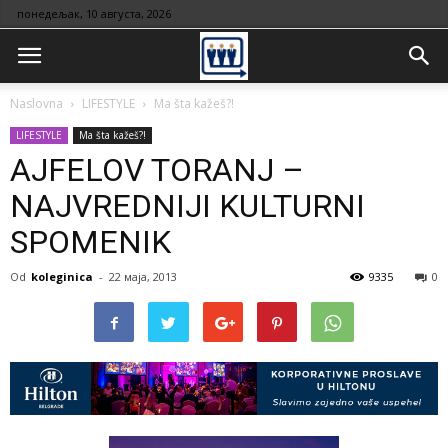
понедељак, 10 августа, 2026
Naslovna
LIFESTYLE
Ma šta kažeš?!
LIFESTYLE
Ma šta kažeš?!
AJFELOV TORANJ –
NAJVREDNIJI KULTURNI
SPOMENIK
Od
koleginica
-
22 маја, 2013
9335
0