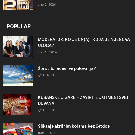
апр 2, 2026
POPULAR
MODERATOR: KO JE ON(A) I KOJA JE NJEGOVA
ULOGA?
авг 28, 2014
Šta su to Incentive putovanja?
дец 14, 2010
KUBANSKE CIGARE – ZAVIRITE U OTMENI SVET
DUVANA
дец 30, 2013
Slikanje akrilnim bojama bez četkice
нов 9, 2018