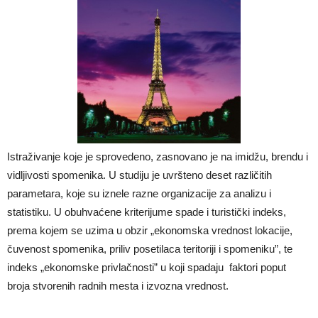
Istraživanje koje je sprovedeno, zasnovano je na imidžu, brendu i
vidljivosti spomenika. U studiju je uvršteno deset različitih
parametara, koje su iznele razne organizacije za analizu i
statistiku. U obuhvaćene kriterijume spade i turistički indeks,
prema kojem se uzima u obzir „ekonomska vrednost lokacije,
čuvenost spomenika, priliv posetilaca teritoriji i spomeniku”, te
indeks „ekonomske privlačnosti” u koji spadaju faktori poput
broja stvorenih radnih mesta i izvozna vrednost.