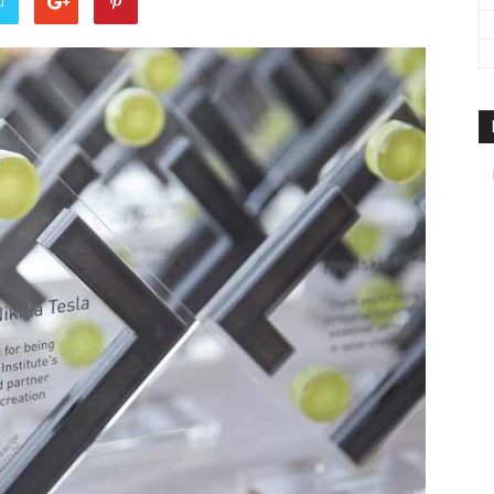
u
travel
&
meetings
magazine