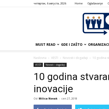
четвртак, 6 августа, 2026
Home
Oglašavanje
MUST READ
GDE I ZAŠTO
ORGANIZAC
Naslovna
VESTI
Novosti i događaji
10 godina st
VESTI
Novosti i događaji
10 godina stvaran
inovacije
Od
Milica Novak
-
сеп 27, 2018