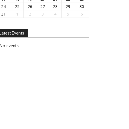
24
25
26
27
28
29
30
31
1
2
3
4
5
6
Latest Events
No events