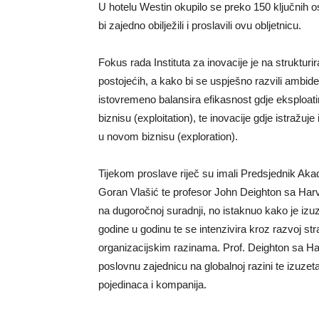
U hotelu Westin okupilo se preko 150 ključnih o
bi zajedno obilježili i proslavili ovu obljetnicu.
Fokus rada Instituta za inovacije je na strukturi
postojećih, a kako bi se uspješno razvili ambide
istovremeno balansira efikasnost gdje eksploati
biznisu (exploitation), te inovacije gdje istražuje
u novom biznisu (exploration).
Tijekom proslave riječ su imali Predsjednik Akad
Goran Vlašić te profesor John Deighton sa Har
na dugoročnoj suradnji, no istaknuo kako je izu
godine u godinu te se intenzivira kroz razvoj str
organizacijskim razinama. Prof. Deighton sa Ha
poslovnu zajednicu na globalnoj razini te izuzeta
pojedinaca i kompanija.