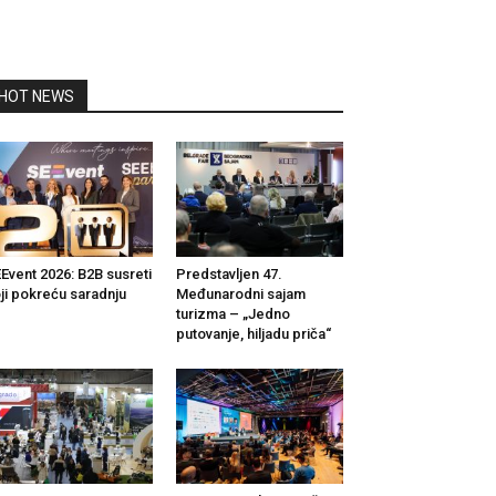
HOT NEWS
Event 2026: B2B susreti
Predstavljen 47.
ji pokreću saradnju
Međunarodni sajam
turizma – „Jedno
putovanje, hiljadu priča“