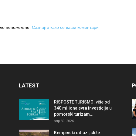
њило непожељне.
Сазнајте како се ваши коментари
LATEST
P
RISPOSTE TURISMO: više od
340 miliona evra investicija u
pomorski turizam...
апр 30, 2026
Kempinski odlazi, stiže