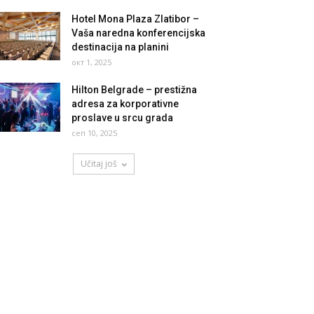
Hotel Mona Plaza Zlatibor –
Vaša naredna konferencijska
destinacija na planini
окт 1, 2025
Hilton Belgrade – prestižna
adresa za korporativne
proslave u srcu grada
сеп 10, 2025
Učitaj još