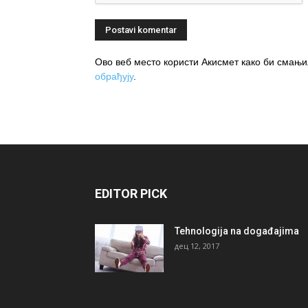
Ово веб место користи Акисмет како би сма
обрађују
.
EDITOR PICK
Tehnologija na događajima
дец 12, 2017