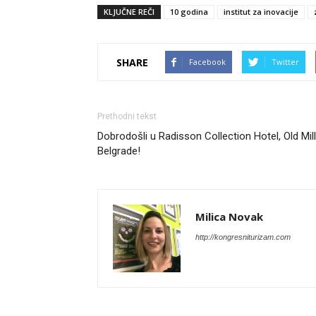
KLJUČNE REČI
10 godina
institut za inovacije
SHARE
Facebook
Twitter
Prethodni tekst
Dobrodošli u Radisson Collection Hotel, Old Mill
Belgrade!
Milica Novak
http://kongresniturizam.com