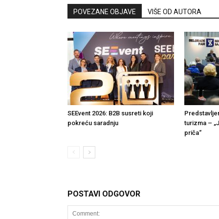
POVEZANE OBJAVE
VIŠE OD AUTORA
SEEvent 2026: B2B susreti koji
Predstavlje
pokreću saradnju
turizma – „
priča“
POSTAVI ODGOVOR