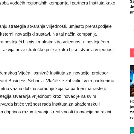
Sa
soba vodećih regionalnih kompanija i partnera Instituta kako
Je
pr
ranju strategija stvaranja vrijednosti, umjesto preraspodjele
ksterni inovacijski sustavi. Na taj način kompanija
ra postojeći biznis i maksimizira vrijednost u postojećem
 i razvija nove strateške prilike kako bi se stvorila vrijednost
emskog Vijeća i osnivač Instituta za inovacije, profesor
vard Business Schoola. Vlašić se zahvalio svim partnerima
zetno važna dubina suradnje koja sa partnerima raste iz
ategija stvaranja vrijednosti kroz inovacije na svim
HO
rvarda ističe važnost rada Instituta za akademsku i
je
n doprinos razumijevanju kreativnosti i inovacija na razini
za
re