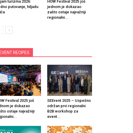
jam turizma 2026:
HOW Festival 2025 još
dno putovanje, hiljadu
jednom je dokazao
iča
zašto ostaje najvažniji
regionalni...
EVENT RECIPES
W Festival 2025 još
SEEvent 2025 – Uspešno
dnom je dokazao
održan prvi regionalni
što ostaje najvažniji
B2B workshop za
gionalni...
event...