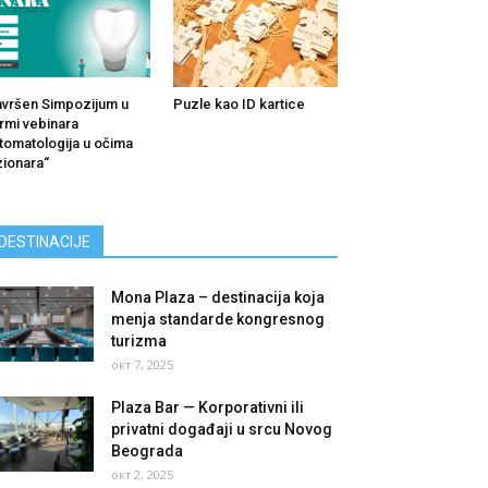
vršen Simpozijum u
Puzle kao ID kartice
rmi vebinara
tomatologija u očima
zionara“
DESTINACIJE
Mona Plaza – destinacija koja
menja standarde kongresnog
turizma
окт 7, 2025
Plaza Bar — Korporativni ili
privatni događaji u srcu Novog
Beograda
окт 2, 2025