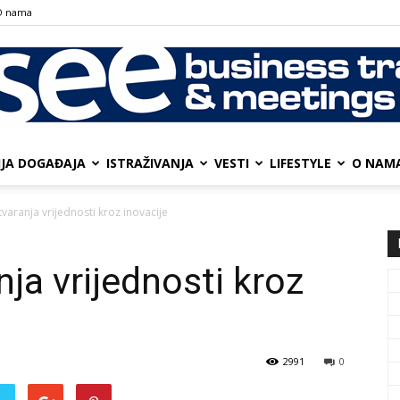
О nama
IJA DOGAĐAJA
ISTRAŽIVANJA
VESTI
LIFESTYLE
О NAM
SEE
varanja vrijednosti kroz inovacije
ja vrijednosti kroz
Business
2991
0