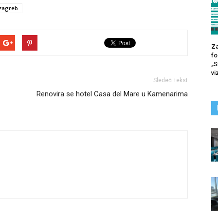
zagreb
Za
fo
„S
vi
Sledeći tekst
Renovira se hotel Casa del Mare u Kamenarima