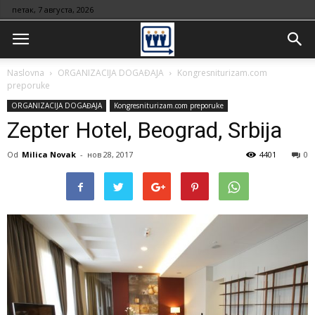
петак, 7 августа, 2026
Naslovna
ORGANIZACIJA DOGAĐAJA
Kongresniturizam.com
preporuke
ORGANIZACIJA DOGAĐAJA
Kongresniturizam.com preporuke
Zepter Hotel, Beograd, Srbija
Od
Milica Novak
-
нов 28, 2017
4401
0