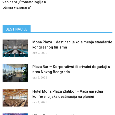
vebinara „Stomatologija u
očima vizionara“
DESTINACIJE
Mona Plaza – destinacija koja menja standarde
kongresnog turizma
окт 7, 2025
Plaza Bar — Korporativni ili privatni događaji u
srcu Novog Beograda
окт 2, 2025
Hotel Mona Plaza Zlatibor – Vaša naredna
konferencijska destinacija na planini
окт 1, 2025