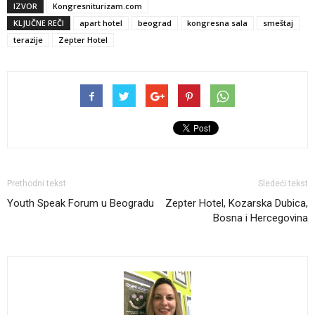
IZVOR
Kongresniturizam.com
KLJUČNE REČI
apart hotel
beograd
kongresna sala
smeštaj
terazije
Zepter Hotel
Prethodni tekst
Sledeći tekst
Youth Speak Forum u Beogradu
Zepter Hotel, Kozarska Dubica,
Bosna i Hercegovina