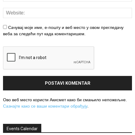
Сачувај моје име, е-пошту и веб место у овом прегледачу
веба за следећи пут када коментаришем.
Ово веб место користи Акисмет како би смањило непожељне.
Сазнајте како се ваши коментари обрађују
.
Events Calendar