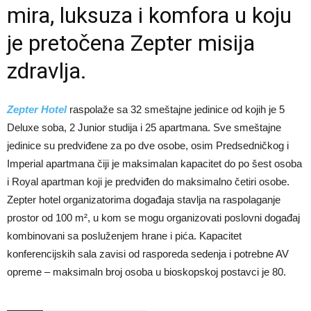
mira, luksuza i komfora u koju
je pretočena Zepter misija
zdravlja.
Zepter Hotel
raspolaže sa 32 smeštajne jedinice od kojih je 5
Deluxe soba, 2 Junior studija i 25 apartmana. Sve smeštajne
jedinice su predviđene za po dve osobe, osim Predsedničkog i
Imperial apartmana čiji je maksimalan kapacitet do po šest osoba
i Royal apartman koji je predviđen do maksimalno četiri osobe.
Zepter hotel organizatorima događaja stavlja na raspolaganje
prostor od 100 m², u kom se mogu organizovati poslovni događaj
kombinovani sa posluženjem hrane i pića. Kapacitet
konferencijskih sala zavisi od rasporeda sedenja i potrebne AV
opreme – maksimaln broj osoba u bioskopskoj postavci je 80.