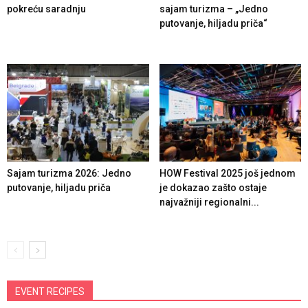
pokreću saradnju
sajam turizma – „Jedno
putovanje, hiljadu priča“
Sajam turizma 2026: Jedno
HOW Festival 2025 još jednom
putovanje, hiljadu priča
je dokazao zašto ostaje
najvažniji regionalni...
EVENT RECIPES