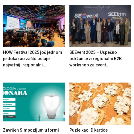
HOW Festival 2025 još jednom
SEEvent 2025 – Uspešno
je dokazao zašto ostaje
održan prvi regionalni B2B
najvažniji regionalni...
workshop za event...
Završen Simpozijum u formi
Puzle kao ID kartice