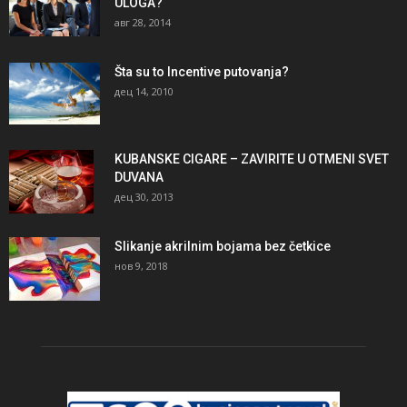
ULOGA?
авг 28, 2014
Šta su to Incentive putovanja?
дец 14, 2010
KUBANSKE CIGARE – ZAVIRITE U OTMENI SVET
DUVANA
дец 30, 2013
Slikanje akrilnim bojama bez četkice
нов 9, 2018