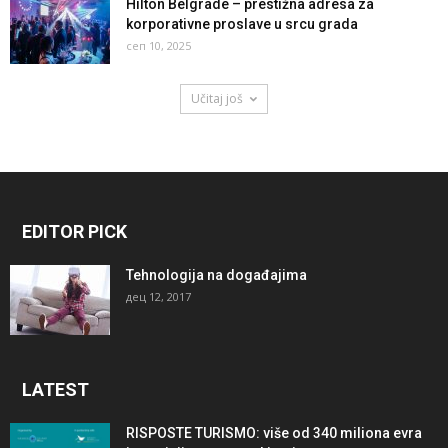
Hilton Belgrade – prestižna adresa za
korporativne proslave u srcu grada
сеп 10, 2025
Učitaj još
EDITOR PICK
Tehnologija na događajima
дец 12, 2017
LATEST
RISPOSTE TURISMO: više od 340 miliona evra