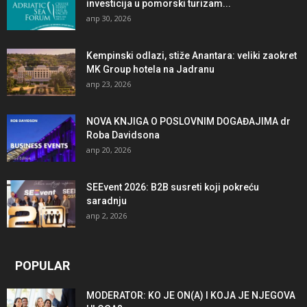
investicija u pomorski turizam...
апр 30, 2026
Kempinski odlazi, stiže Anantara: veliki zaokret
MK Group hotela na Jadranu
апр 23, 2026
NOVA KNJIGA O POSLOVNIM DOGAĐAJIMA dr
Roba Davidsona
апр 20, 2026
SEEvent 2026: B2B susreti koji pokreću
saradnju
апр 2, 2026
POPULAR
MODERATOR: KO JE ON(A) I KOJA JE NJEGOVA