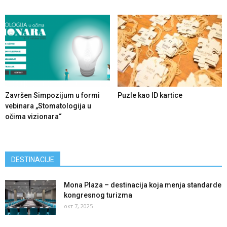
Završen Simpozijum u formi
Puzle kao ID kartice
vebinara „Stomatologija u
očima vizionara“
DESTINACIJE
Mona Plaza – destinacija koja menja standarde
kongresnog turizma
окт 7, 2025