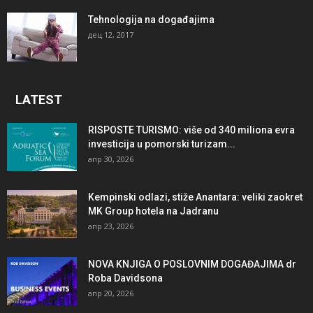
Tehnologija na događajima
дец 12, 2017
LATEST
RISPOSTE TURISMO: više od 340 miliona evra
investicija u pomorski turizam...
апр 30, 2026
Kempinski odlazi, stiže Anantara: veliki zaokret
MK Group hotela na Jadranu
апр 23, 2026
NOVA KNJIGA O POSLOVNIM DOGAĐAJIMA dr
Roba Davidsona
апр 20, 2026