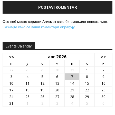
Ово веб место користи Акисмет како би смањило непожељне.
Сазнајте како се ваши коментари обрађују
.
Events Calendar
<<
авг 2026
>>
п
у
с
ч
п
с
н
27
28
29
30
31
1
2
3
4
5
6
7
8
9
10
11
12
13
14
15
16
17
18
19
20
21
22
23
24
25
26
27
28
29
30
31
1
2
3
4
5
6