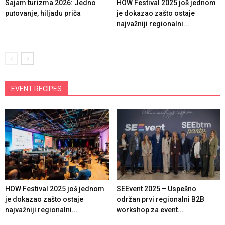
Sajam turizma 2026: Jedno
HOW Festival 2025 još jednom
putovanje, hiljadu priča
je dokazao zašto ostaje
najvažniji regionalni...
EVENT RECIPES
HOW Festival 2025 još jednom
SEEvent 2025 – Uspešno
je dokazao zašto ostaje
održan prvi regionalni B2B
najvažniji regionalni...
workshop za event...