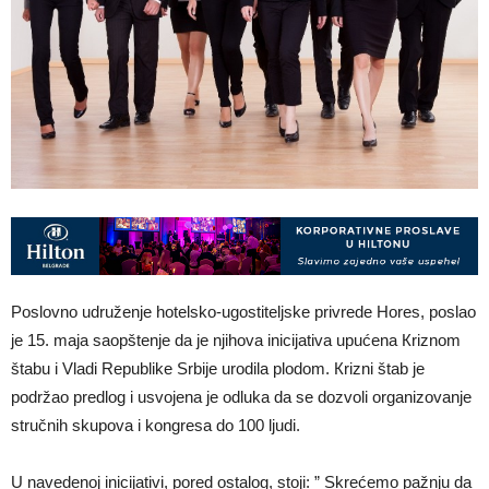
Poslovno udruženje hotelsko-ugostiteljske privrede Hores, poslao
je 15. maja saopštenje da je njihova inicijativa upućena Кriznom
štabu i Vladi Republike Srbije urodila plodom. Кrizni štab je
podržao predlog i usvojena je odluka da se dozvoli organizovanje
stručnih skupova i kongresa do 100 ljudi.
U navedenoj inicijativi, pored ostalog, stoji: ” Skrećemo pažnju da