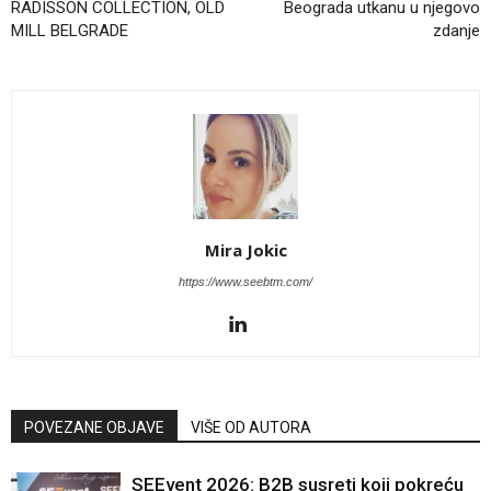
RADISSON COLLECTION, OLD
Beograda utkanu u njegovo
MILL BELGRADE
zdanje
Mira Jokic
https://www.seebtm.com/
POVEZANE OBJAVE
VIŠE OD AUTORA
SEEvent 2026: B2B susreti koji pokreću