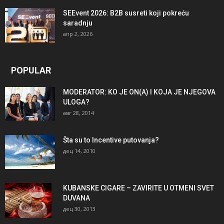
SEEvent 2026: B2B susreti koji pokreću
saradnju
апр 2, 2026
POPULAR
MODERATOR: KO JE ON(A) I KOJA JE NJEGOVA
ULOGA?
авг 28, 2014
Šta su to Incentive putovanja?
дец 14, 2010
KUBANSKE CIGARE – ZAVIRITE U OTMENI SVET
DUVANA
дец 30, 2013