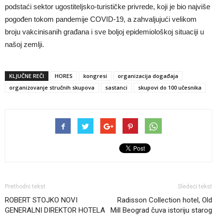
podstaći sektor ugostiteljsko-turističke privrede, koji je bio najviše
pogođen tokom pandemije COVID-19, a zahvaljujući velikom
broju vakcinisanih građana i sve boljoj epidemiološkoj situaciji u
našoj zemlji.
KLJUČNE REČI
HORES
kongresi
organizacija događaja
organizovanje stručnih skupova
sastanci
skupovi do 100 učesnika
Prethodni tekst
Sledeći tekst
ROBERT STOJKO NOVI
Radisson Collection hotel, Old
GENERALNI DIREKTOR HOTELA
Mill Beograd čuva istoriju starog