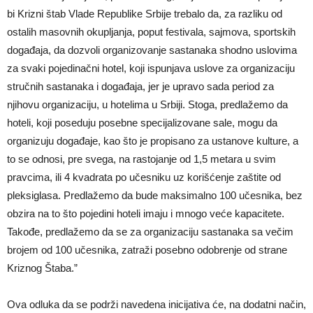
bi Krizni štab Vlade Republike Srbije trebalo da, za razliku od
ostalih masovnih okupljanja, poput festivala, sajmova, sportskih
događaja, da dozvoli organizovanje sastanaka shodno uslovima
za svaki pojedinačni hotel, koji ispunjava uslove za organizaciju
stručnih sastanaka i događaja, jer je upravo sada period za
njihovu organizaciju, u hotelima u Srbiji. Stoga, predlažemo da
hoteli, koji poseduju posebne specijalizovane sale, mogu da
organizuju događaje, kao što je propisano za ustanove kulture, a
to se odnosi, pre svega, na rastojanje od 1,5 metara u svim
pravcima, ili 4 kvadrata po učesniku uz korišćenje zaštite od
pleksiglasa. Predlažemo da bude maksimalno 100 učesnika, bez
obzira na to što pojedini hoteli imaju i mnogo veće kapacitete.
Takođe, predlažemo da se za organizaciju sastanaka sa večim
brojem od 100 učesnika, zatraži posebno odobrenje od strane
Kriznog Štaba.”
Ova odluka da se podrži navedena inicijativa će, na dodatni način,