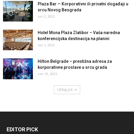
Plaza Bar — Korporativni ili privatni događaji u
srcu Novog Beograda
окт 2, 2025
Hotel Mona Plaza Zlatibor – Vaša naredna
konferencijska destinacija na planini
окт 1, 2025
Hilton Belgrade – prestižna adresa za
korporativne proslave u srcu grada
сеп 10, 2025
Učitaj još
EDITOR PICK