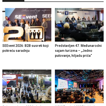
SEEvent 2026: B2B susreti koji
Predstavljen 47. Međunarodni
pokreću saradnju
sajam turizma – „Jedno
putovanje, hiljadu priča“