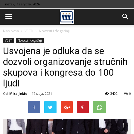
петак, 7 августа, 2026
Naslovna
VESTI
Novosti i događaji
VESTI
Novosti i događaji
Usvojena je odluka da se
dozvoli organizovanje stručnih
skupova i kongresa do 100
ljudi
Od
Mira Jokic
-
17 маја, 2021
3402
0