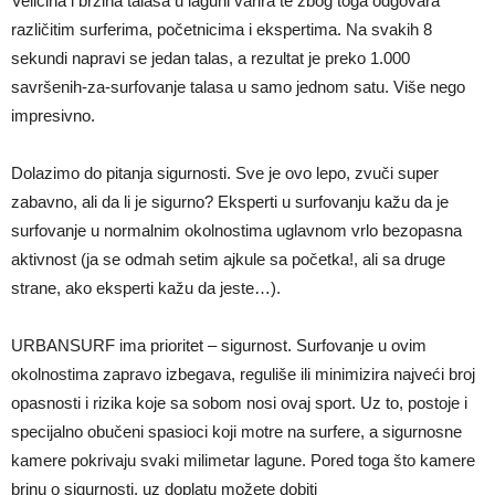
Veličina i brzina talasa u laguni varira te zbog toga odgovara
različitim surferima, početnicima i ekspertima. Na svakih 8
sekundi napravi se jedan talas, a rezultat je preko 1.000
savršenih-za-surfovanje talasa u samo jednom satu. Više nego
impresivno.
Dolazimo do pitanja sigurnosti. Sve je ovo lepo, zvuči super
zabavno, ali da li je sigurno? Eksperti u surfovanju kažu da je
surfovanje u normalnim okolnostima uglavnom vrlo bezopasna
aktivnost (ja se odmah setim ajkule sa početka!, ali sa druge
strane, ako eksperti kažu da jeste…).
URBANSURF ima prioritet – sigurnost. Surfovanje u ovim
okolnostima zapravo izbegava, reguliše ili minimizira najveći broj
opasnosti i rizika koje sa sobom nosi ovaj sport. Uz to, postoje i
specijalno obučeni spasioci koji motre na surfere, a sigurnosne
kamere pokrivaju svaki milimetar lagune. Pored toga što kamere
brinu o sigurnosti, uz doplatu možete dobiti