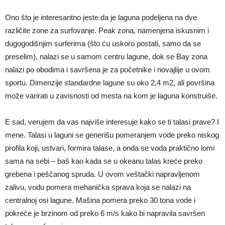
Ono što je interesantno jeste da je laguna podeljena na dve
različite zone za surfovanje. Peak zona, namenjena iskusnim i
dugogodišnjim surferima (što ću uskoro postati, samo da se
preselim), nalazi se u samom centru lagune, dok se Bay zona
nalazi po obodima i savršena je za početnike i novajlije u ovom
sportu. Dimenzije standardne lagune su oko 2,4 m2, ali površina
može varirati u zavisnosti od mesta na kom je laguna konstruiše.
E sad, verujem da vas najviše interesuje kako se ti talasi prave? I
mene. Talasi u laguni se generišu pomeranjem vode preko niskog
profila koji, ustvari, formira talase, a onda se voda praktično lomi
sama na sebi – baš kao kada se u okeanu talas kreće preko
grebena i peščanog spruda. U ovom veštački napravljenom
zalivu, vodu pomera mehanička sprava koja se nalazi na
centralnoj osi lagune. Mašina pomera preko 30 tona vode i
pokreće je brzinom od preko 6 m/s kako bi napravila savršen