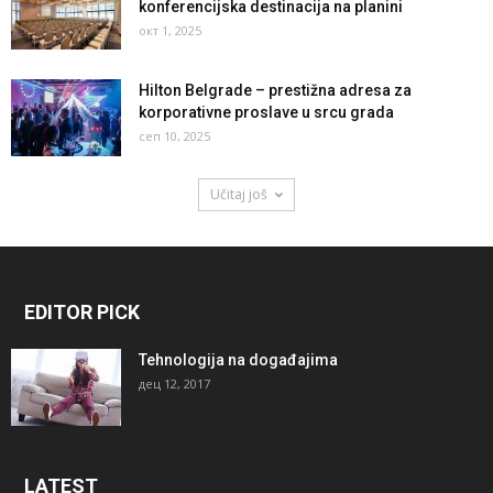
konferencijska destinacija na planini
окт 1, 2025
Hilton Belgrade – prestižna adresa za
korporativne proslave u srcu grada
сеп 10, 2025
Učitaj još
EDITOR PICK
Tehnologija na događajima
дец 12, 2017
LATEST