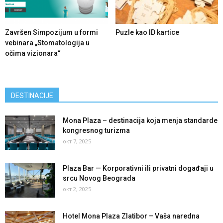
Završen Simpozijum u formi
Puzle kao ID kartice
vebinara „Stomatologija u
očima vizionara“
DESTINACIJE
Mona Plaza – destinacija koja menja standarde
kongresnog turizma
окт 7, 2025
Plaza Bar — Korporativni ili privatni događaji u
srcu Novog Beograda
окт 2, 2025
Hotel Mona Plaza Zlatibor – Vaša naredna