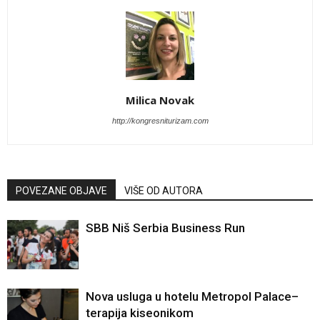
Milica Novak
http://kongresniturizam.com
POVEZANE OBJAVE
VIŠE OD AUTORA
SBB Niš Serbia Business Run
Nova usluga u hotelu Metropol Palace–
terapija kiseonikom