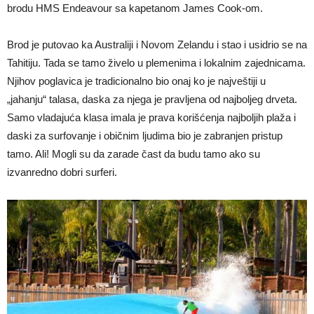
brodu HMS Endeavour sa kapetanom James Cook-om.
Brod je putovao ka Australiji i Novom Zelandu i stao i usidrio se na
Tahitiju. Tada se tamo živelo u plemenima i lokalnim zajednicama.
Njihov poglavica je tradicionalno bio onaj ko je najveštiji u
„jahanju“ talasa, daska za njega je pravljena od najboljeg drveta.
Samo vladajuća klasa imala je prava korišćenja najboljih plaža i
daski za surfovanje i običnim ljudima bio je zabranjen pristup
tamo. Ali! Mogli su da zarade čast da budu tamo ako su
izvanredno dobri surferi.