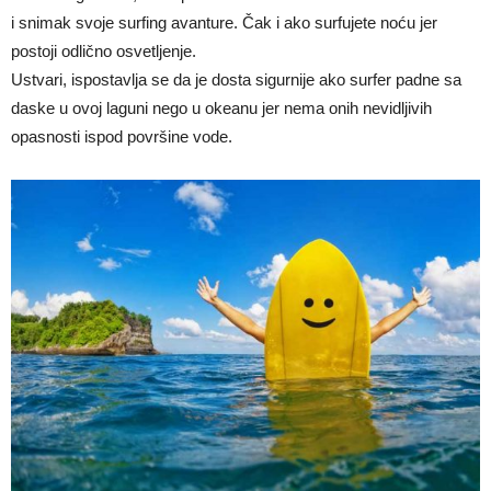
i snimak svoje surfing avanture. Čak i ako surfujete noću jer
postoji odlično osvetljenje.
Ustvari, ispostavlja se da je dosta sigurnije ako surfer padne sa
daske u ovoj laguni nego u okeanu jer nema onih nevidljivih
opasnosti ispod površine vode.