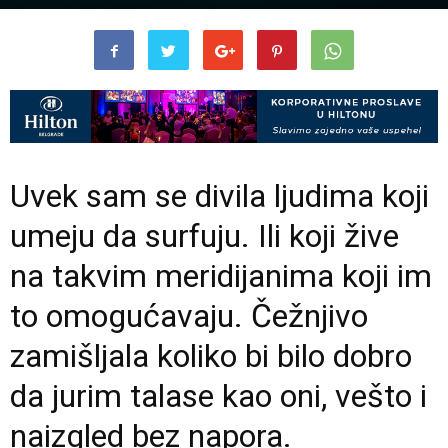
Uvek sam se divila ljudima koji
umeju da surfuju. Ili koji žive
na takvim meridijanima koji im
to omogućavaju. Čežnjivo
zamišljala koliko bi bilo dobro
da jurim talase kao oni, vešto i
naizgled bez napora.