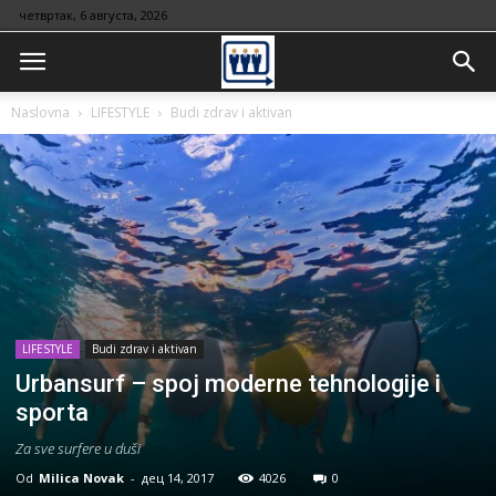
четвртак, 6 августа, 2026
Naslovna
LIFESTYLE
Budi zdrav i aktivan
LIFESTYLE
Budi zdrav i aktivan
Urbansurf – spoj moderne tehnologije i
sporta
Za sve surfere u duši
Od
Milica Novak
-
дец 14, 2017
4026
0