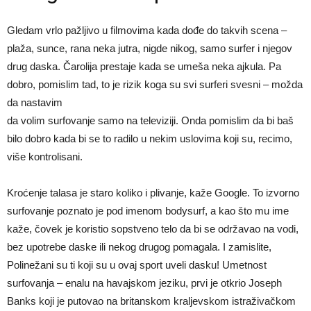
Gledam vrlo pažljivo u filmovima kada dođe do takvih scena –
plaža, sunce, rana neka jutra, nigde nikog, samo surfer i njegov
drug daska. Čarolija prestaje kada se umeša neka ajkula. Pa
dobro, pomislim tad, to je rizik koga su svi surferi svesni – možda
da nastavim
da volim surfovanje samo na televiziji. Onda pomislim da bi baš
bilo dobro kada bi se to radilo u nekim uslovima koji su, recimo,
više kontrolisani.
Kroćenje talasa je staro koliko i plivanje, kaže Google. To izvorno
surfovanje poznato je pod imenom body­surf, a kao što mu ime
kaže, čovek je koristio sopstveno telo da bi se održavao na vodi,
bez upotrebe daske ili nekog drugog pomagala. I zamislite,
Polinežani su ti koji su u ovaj sport uveli dasku! Umetnost
surfovanja – enalu na havajskom jeziku, prvi je otkrio Joseph
Banks koji je putovao na britanskom kraljevskom istraživačkom