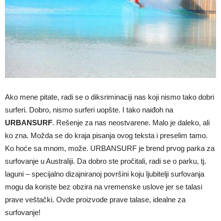
Ako mene pitate, radi se o diksriminaciji nas koji nismo tako dobri
surferi. Dobro, nismo surferi uopšte. I tako naiđoh na
URBANSURF
. Rešenje za nas neostvarene. Malo je daleko, ali
ko zna. Možda se do kraja pisanja ovog teksta i preselim tamo.
Ko hoće sa mnom, može. URBANSURF je brend prvog parka za
surfovanje u Australiji. Da dobro ste pročitali, radi se o parku, tj.
laguni – specijalno dizajniranoj površini koju ljubitelji surfovanja
mogu da koriste bez obzira na vremenske uslove jer se talasi
prave veštački. Ovde proizvode prave talase, idealne za
surfovanje!