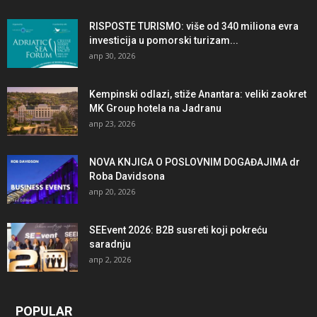
RISPOSTE TURISMO: više od 340 miliona evra
investicija u pomorski turizam...
апр 30, 2026
Kempinski odlazi, stiže Anantara: veliki zaokret
MK Group hotela na Jadranu
апр 23, 2026
NOVA KNJIGA O POSLOVNIM DOGAĐAJIMA dr
Roba Davidsona
апр 20, 2026
SEEvent 2026: B2B susreti koji pokreću
saradnju
апр 2, 2026
POPULAR