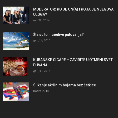
MODERATOR: KO JE ON(A) I KOJA JE NJEGOVA
ULOGA?
авг 28, 2014
Šta su to Incentive putovanja?
дец 14, 2010
KUBANSKE CIGARE – ZAVIRITE U OTMENI SVET
DUVANA
дец 30, 2013
Slikanje akrilnim bojama bez četkice
нов 9, 2018