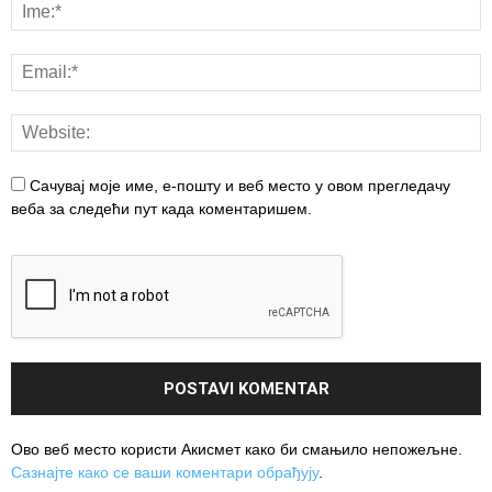
Сачувај моје име, е-пошту и веб место у овом прегледачу
веба за следећи пут када коментаришем.
Ово веб место користи Акисмет како би смањило непожељне.
Сазнајте како се ваши коментари обрађују
.