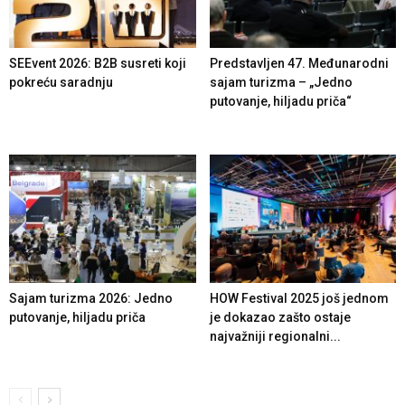
SEEvent 2026: B2B susreti koji
Predstavljen 47. Međunarodni
pokreću saradnju
sajam turizma – „Jedno
putovanje, hiljadu priča“
Sajam turizma 2026: Jedno
HOW Festival 2025 još jednom
putovanje, hiljadu priča
je dokazao zašto ostaje
najvažniji regionalni...