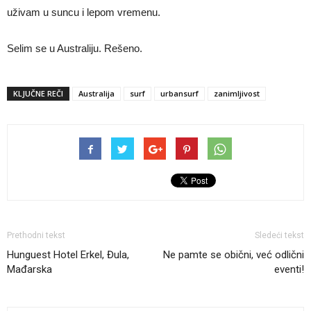
uživam u suncu i lepom vremenu.
Selim se u Australiju. Rešeno.
KLJUČNE REČI
Australija
surf
urbansurf
zanimljivost
Prethodni tekst
Sledeći tekst
Hunguest Hotel Erkel, Đula,
Ne pamte se obični, već odlični
Mađarska
eventi!