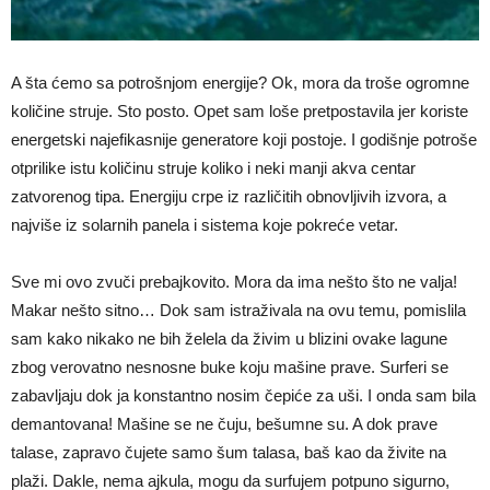
A šta ćemo sa potrošnjom energije? Ok, mora da troše ogromne
količine struje. Sto posto. Opet sam loše pretpostavila jer koriste
energetski najefikasnije generatore koji postoje. I godišnje potroše
otprilike istu količinu struje koliko i neki manji akva centar
zatvorenog tipa. Energiju crpe iz različitih obnovljivih izvora, a
najviše iz solarnih panela i sistema koje pokreće vetar.
Sve mi ovo zvuči prebajkovito. Mora da ima nešto što ne valja!
Makar nešto sitno… Dok sam istraživala na ovu temu, pomislila
sam kako nikako ne bih želela da živim u blizini ovake lagune
zbog verovatno nesnosne buke koju mašine prave. Surferi se
zabavljaju dok ja konstantno nosim čepiće za uši. I onda sam bila
demantovana! Mašine se ne čuju, bešumne su. A dok prave
talase, zapravo čujete samo šum talasa, baš kao da živite na
plaži. Dakle, nema ajkula, mogu da surfujem potpuno sigurno,