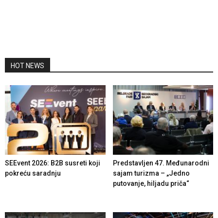
HOT NEWS
SEEvent 2026: B2B susreti koji
Predstavljen 47. Međunarodni
pokreću saradnju
sajam turizma – „Jedno
putovanje, hiljadu priča“