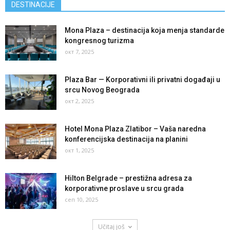
DESTINACIJE
Mona Plaza – destinacija koja menja standarde
kongresnog turizma
окт 7, 2025
Plaza Bar — Korporativni ili privatni događaji u
srcu Novog Beograda
окт 2, 2025
Hotel Mona Plaza Zlatibor – Vaša naredna
konferencijska destinacija na planini
окт 1, 2025
Hilton Belgrade – prestižna adresa za
korporativne proslave u srcu grada
сеп 10, 2025
Učitaj još