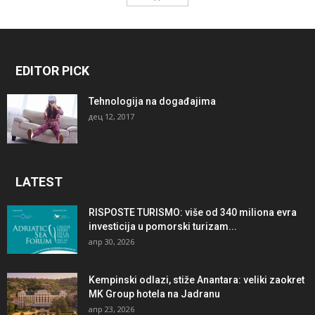
EDITOR PICK
Tehnologija na događajima
дец 12, 2017
LATEST
RISPOSTE TURISMO: više od 340 miliona evra
investicija u pomorski turizam...
апр 30, 2026
Kempinski odlazi, stiže Anantara: veliki zaokret
MK Group hotela na Jadranu
апр 23, 2026