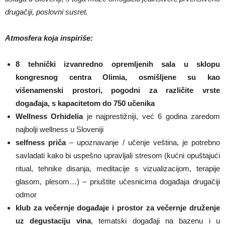
drugačiji, poslovni susret.
Atmosfera koja inspiriše:
8 tehnički izvanredno opremljenih sala u sklopu
kongresnog centra Olimia
, osmišljene su kao
višenamenski prostori, pogodni za različite vrste
događaja,
s kapacitetom do 750 učenika
Wellness Orhidelia
je najprestižniji, već 6 godina zaredom
najbolji wellness u Sloveniji
selfness priča
– upoznavanje / učenje veština, je potrebno
savladati kako bi uspešno upravljali stresom (kućni opuštajući
ritual, tehnike disanja, meditacije s vizualizacijom, terapije
glasom, plesom…) – priuštite učesnicima događaja drugačiji
odmor
klub za večernje događaje i prostor za večernje druženje
uz degustaciju vina
, tematski događaji na bazenu i u