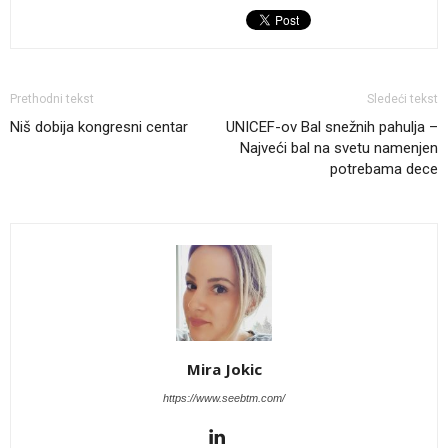
Prethodni tekst
Sledeći tekst
Niš dobija kongresni centar
UNICEF-ov Bal snežnih pahulja –
Najveći bal na svetu namenjen
potrebama dece
Mira Jokic
https://www.seebtm.com/