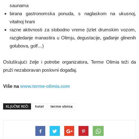
saunama
birana gastronomska ponuda, s naglaskom na ukusnoj,
vitalnoj hrani
razne aktivnosti za slobodno vreme (izlet drumskim vozom,
razgledanje manastira u Olimju, degustacije, gađanje glinenih
golubova, golf…)
Osluškujući želje i potrebe organizatora, Terme Olimia teži da
pruži nezaboravan poslovni događaj.
Više na
www.terme-olimia.com
KLJUČNE REČI
hotel
terme olimia