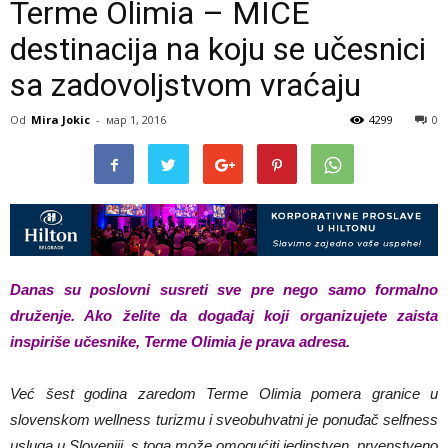
Terme Olimia – MICE
destinacija na koju se učesnici
sa zadovoljstvom vraćaju
Od
Mira Jokic
-
мар 1, 2016
4299
0
Danas su poslovni susreti sve pre nego samo formalno
druženje. Ako želite da događaj koji organizujete zaista
inspiriše
učesnike, Terme Olimia je prava adresa.
Već šest godina zaredom Terme Olimia pomera granice u
slovenskom wellness turizmu i sveobuhvatni je ponuđač selfness
usluga u Sloveniji, s toga mo
že
omogućiti jedinstven, prvenstveno