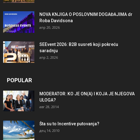
NOVA KNJIGA O POSLOVNIM DOGAĐAJIMA dr
Roba Davidsona
апр 20, 2026
SEEvent 2026: B2B susreti koji pokreću
saradnju
апр 2, 2026
POPULAR
MODERATOR: KO JE ON(A) I KOJA JE NJEGOVA
ULOGA?
авг 28, 2014
Šta su to Incentive putovanja?
дец 14, 2010