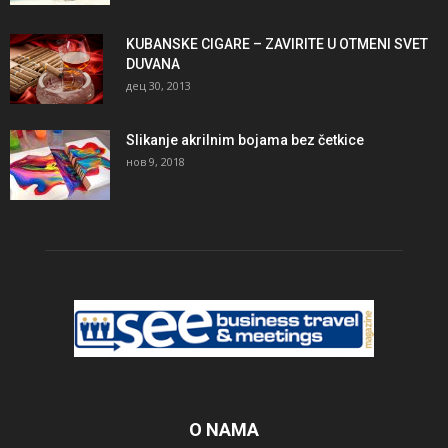
KUBANSKE CIGARE – ZAVIRITE U OTMENI SVET
DUVANA
дец 30, 2013
Slikanje akrilnim bojama bez četkice
нов 9, 2018
O NAMA