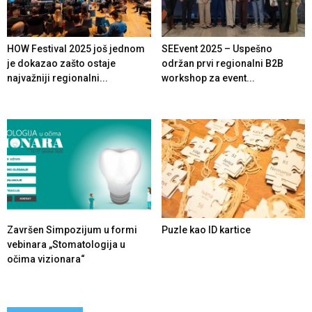
HOW Festival 2025 još jednom
SEEvent 2025 – Uspešno
je dokazao zašto ostaje
održan prvi regionalni B2B
najvažniji regionalni...
workshop za event...
Završen Simpozijum u formi
Puzle kao ID kartice
vebinara „Stomatologija u
očima vizionara“