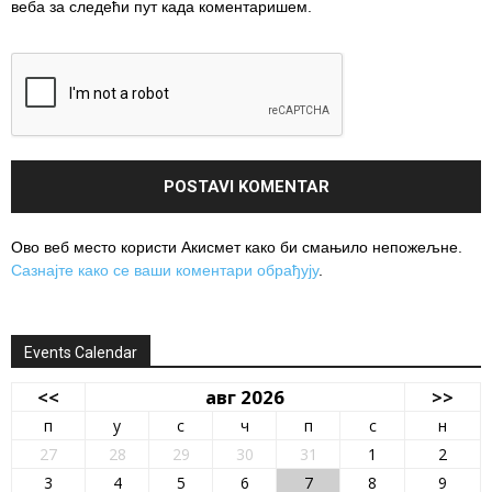
веба за следећи пут када коментаришем.
Ово веб место користи Акисмет како би смањило непожељне.
Сазнајте како се ваши коментари обрађују
.
Events Calendar
<<
авг 2026
>>
п
у
с
ч
п
с
н
27
28
29
30
31
1
2
3
4
5
6
7
8
9