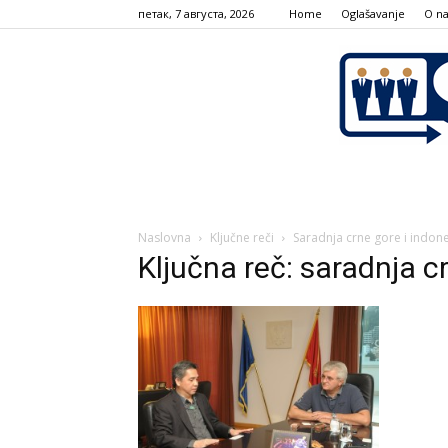
петак, 7 августа, 2026
Home
Oglašavanje
О n
Naslovna
Ključne reči
Saradnja crne gore i indone
Ključna reč: saradnja cr