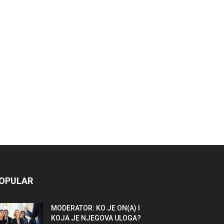
OPULAR
MODERATOR: KO JE ON(A) I
KOJA JE NJEGOVA ULOGA?