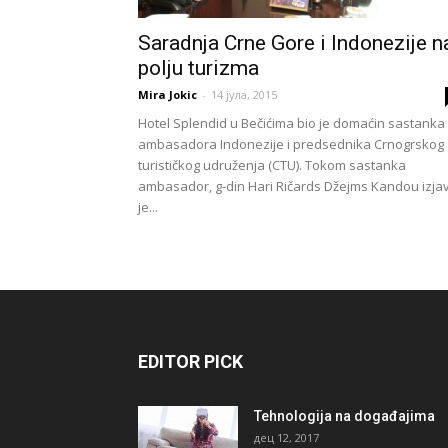
Saradnja Crne Gore i Indonezije n
polju turizma
Mira Jokic
-
14 јула, 2015
Hotel Splendid u Bečićima bio je domaćin sastanka
ambasadora Indonezije i predsednika Crnogrskog
turističkog udruženja (CTU). Tokom sastanka
ambasador, g-din Hari Ričards Džejms Kandou izja
je...
EDITOR PICK
Tehnologija na događajima
дец 12, 2017