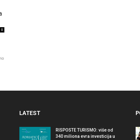
travel
a
0
&
vio
meetings
LATEST
P
magazine
RISPOSTE TURISMO: više od
340 miliona evra investicija u