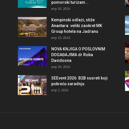
pomorski turizam...
апр 30, 2026
Kempinski odlazi, stiže
Anantara: veliki zaokret MK
Group hotela na Jadranu
апр 23, 2026
NOVA KNJIGA O POSLOVNIM
DOGAĐAJIMA dr Roba
Davidsona
апр 20, 2026
SEEvent 2026: B2B susreti koji
pokreću saradnju
апр 2, 2026