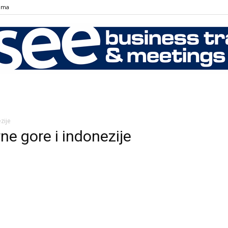
ama
SEE
zije
ne gore i indonezije
Business