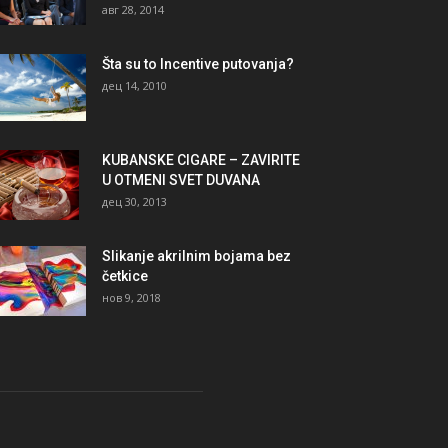
авг 28, 2014
Šta su to Incentive putovanja?
дец 14, 2010
KUBANSKE CIGARE – ZAVIRITE
U OTMENI SVET DUVANA
дец 30, 2013
Slikanje akrilnim bojama bez
četkice
нов 9, 2018