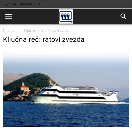
субота, 8 августа, 2026
Naslovna
Ključne reči
Ratovi zvezda
Ključna reč: ratovi zvezda