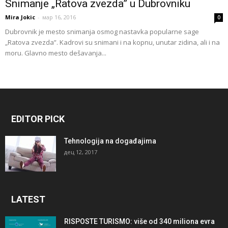
Snimanje „Ratova zvezda” u Dubrovniku
Mira Jokic
-
мар 16, 2016
0
Dubrovnik je mesto snimanja osmog nastavka popularne sage
„Ratova zvezda”. Kadrovi su snimani i na kopnu, unutar zidina, ali i na
moru. Glavno mesto dešavanja...
EDITOR PICK
Tehnologija na događajima
дец 12, 2017
LATEST
RISPOSTE TURISMO: više od 340 miliona evra