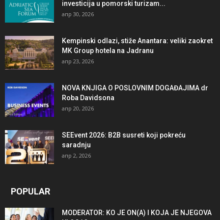
investicija u pomorski turizam...
апр 30, 2026
Kempinski odlazi, stiže Anantara: veliki zaokret
MK Group hotela na Jadranu
апр 23, 2026
NOVA KNJIGA O POSLOVNIM DOGAĐAJIMA dr
Roba Davidsona
апр 20, 2026
SEEvent 2026: B2B susreti koji pokreću
saradnju
апр 2, 2026
POPULAR
MODERATOR: KO JE ON(A) I KOJA JE NJEGOVA