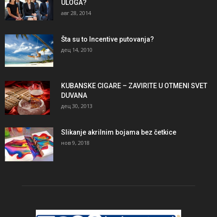
ULOGA?
авг 28, 2014
Šta su to Incentive putovanja?
дец 14, 2010
KUBANSKE CIGARE – ZAVIRITE U OTMENI SVET
DUVANA
дец 30, 2013
Slikanje akrilnim bojama bez četkice
нов 9, 2018