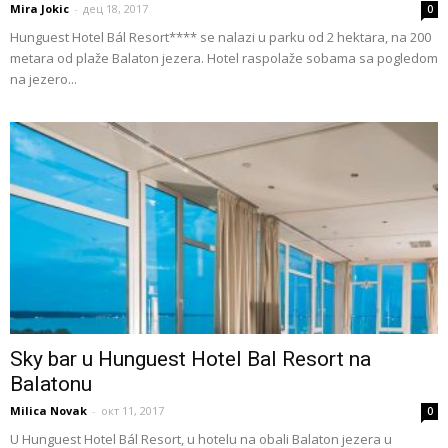
Mira Jokic
-
дец 18, 2017
0
Hunguest Hotel Bál Resort**** se nalazi u parku od 2 hektara, na 200
metara od plaže Balaton jezera. Hotel raspolaže sobama sa pogledom
na jezero...
Sky bar u Hunguest Hotel Bal Resort na
Balatonu
Milica Novak
-
окт 11, 2017
0
U Hunguest Hotel Bál Resort, u hotelu na obali Balaton jezera u