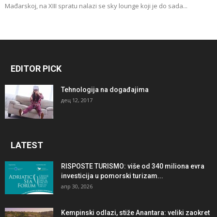
Mađarskoj, na XIII spratu nalazi se sky lounge koji je do sada...
EDITOR PICK
Tehnologija na događajima
дец 12, 2017
LATEST
RISPOSTE TURISMO: više od 340 miliona evra
investicija u pomorski turizam...
апр 30, 2026
Kempinski odlazi, stiže Anantara: veliki zaokret