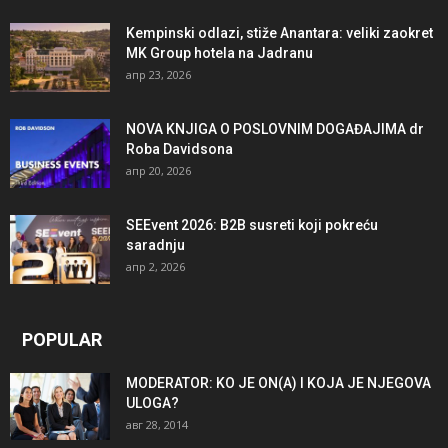
Kempinski odlazi, stiže Anantara: veliki zaokret
MK Group hotela na Jadranu
апр 23, 2026
NOVA KNJIGA O POSLOVNIM DOGAĐAJIMA dr
Roba Davidsona
апр 20, 2026
SEEvent 2026: B2B susreti koji pokreću
saradnju
апр 2, 2026
POPULAR
MODERATOR: KO JE ON(A) I KOJA JE NJEGOVA
ULOGA?
авг 28, 2014