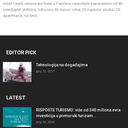
Hotel Tamiš, renovirani hotel u Pančevu raspolaže kapacitetom od 80
smeštajnih jedinica, odnosno 40 classic soba, 20 superior studia i 20
apartmana, na šest...
EDITOR PICK
Tehnologija na događajima
дец 12, 2017
LATEST
RISPOSTE TURISMO: više od 340 miliona evra
investicija u pomorski turizam...
апр 30, 2026