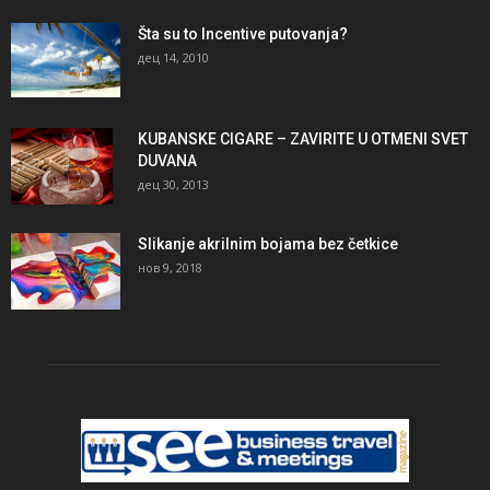
Šta su to Incentive putovanja?
дец 14, 2010
KUBANSKE CIGARE – ZAVIRITE U OTMENI SVET
DUVANA
дец 30, 2013
Slikanje akrilnim bojama bez četkice
нов 9, 2018