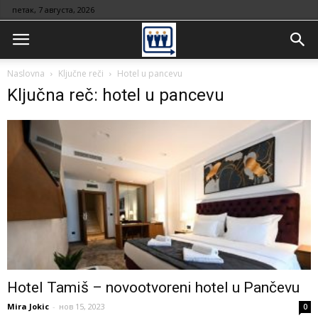
петак, 7 августа, 2026
Naslovna
Ključne reči
Hotel u pancevu
Ključna reč: hotel u pancevu
Hotel Tamiš – novootvoreni hotel u Pančevu
Mira Jokic
-
нов 15, 2023
0