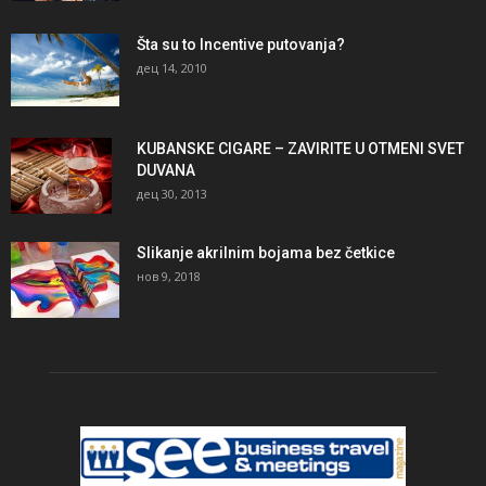
Šta su to Incentive putovanja?
дец 14, 2010
KUBANSKE CIGARE – ZAVIRITE U OTMENI SVET
DUVANA
дец 30, 2013
Slikanje akrilnim bojama bez četkice
нов 9, 2018