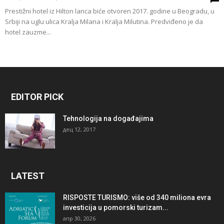
Prestižni hotel iz Hilton lanca biće otvoren 2017. godine u Beogradu, u
Srbiji na uglu ulica Kralja Milana i Kralja Milutina. Predviđeno je da
hotel zauzme...
EDITOR PICK
Tehnologija na događajima
дец 12, 2017
LATEST
RISPOSTE TURISMO: više od 340 miliona evra
investicija u pomorski turizam...
апр 30, 2026