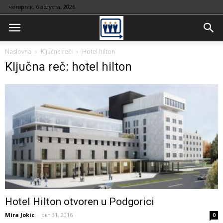
четвртак, 6 августа, 2026
Naslovna
Ključne reči
Hotel hilton
Ključna reč: hotel hilton
Hotel Hilton otvoren u Podgorici
Mira Jokic
-
окт 31, 2016
0