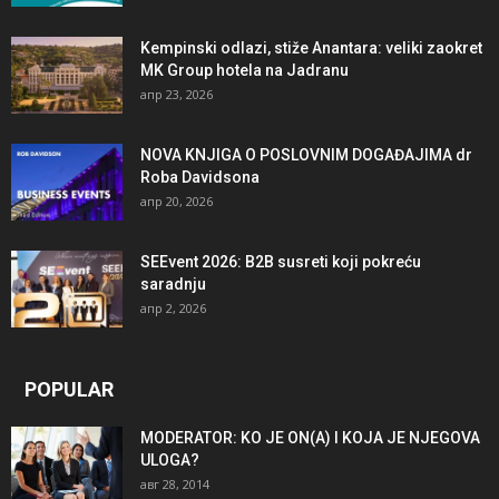
Kempinski odlazi, stiže Anantara: veliki zaokret
MK Group hotela na Jadranu
апр 23, 2026
NOVA KNJIGA O POSLOVNIM DOGAĐAJIMA dr
Roba Davidsona
апр 20, 2026
SEEvent 2026: B2B susreti koji pokreću
saradnju
апр 2, 2026
POPULAR
MODERATOR: KO JE ON(A) I KOJA JE NJEGOVA
ULOGA?
авг 28, 2014