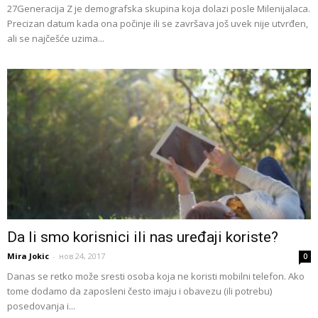
27Generacija Z je demografska skupina koja dolazi posle Milenijalaca.
Precizan datum kada ona počinje ili se završava još uvek nije utvrđen,
ali se najčešće uzima...
Da li smo korisnici ili nas uređaji koriste?
Mira Jokic
-
нов 24, 2017
0
Danas se retko može sresti osoba koja ne koristi mobilni telefon. Ako
tome dodamo da zaposleni često imaju i obavezu (ili potrebu)
posedovanja i...