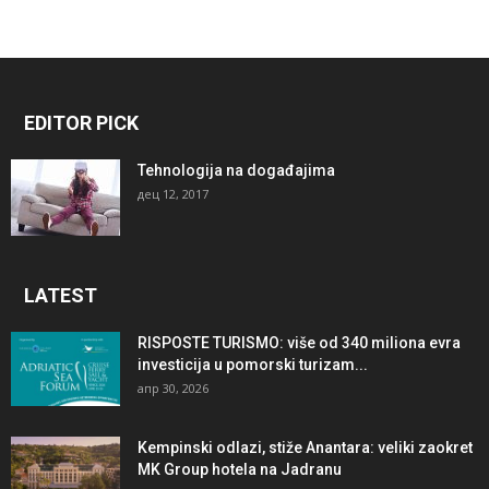
EDITOR PICK
Tehnologija na događajima
дец 12, 2017
LATEST
RISPOSTE TURISMO: više od 340 miliona evra
investicija u pomorski turizam...
апр 30, 2026
Kempinski odlazi, stiže Anantara: veliki zaokret
MK Group hotela na Jadranu