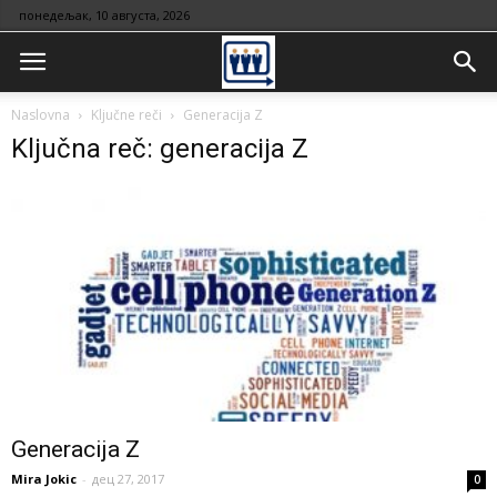
понедељак, 10 августа, 2026
Naslovna
Ključne reči
Generacija Z
Ključna reč: generacija Z
Generacija Z
Mira Jokic
-
дец 27, 2017
0