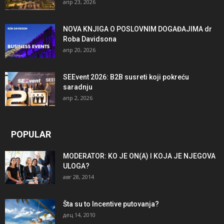
апр 23, 2026
NOVA KNJIGA O POSLOVNIM DOGAĐAJIMA dr
Roba Davidsona
апр 20, 2026
SEEvent 2026: B2B susreti koji pokreću
saradnju
апр 2, 2026
POPULAR
MODERATOR: KO JE ON(A) I KOJA JE NJEGOVA
ULOGA?
авг 28, 2014
Šta su to Incentive putovanja?
дец 14, 2010