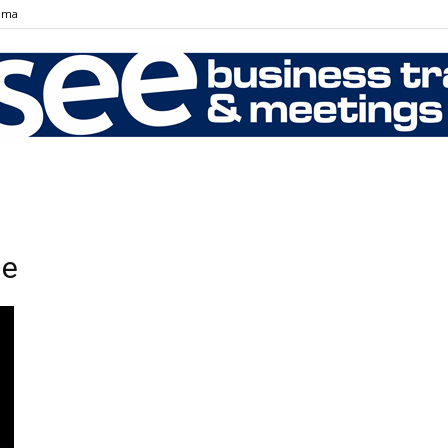
ama
SEE
je
Business