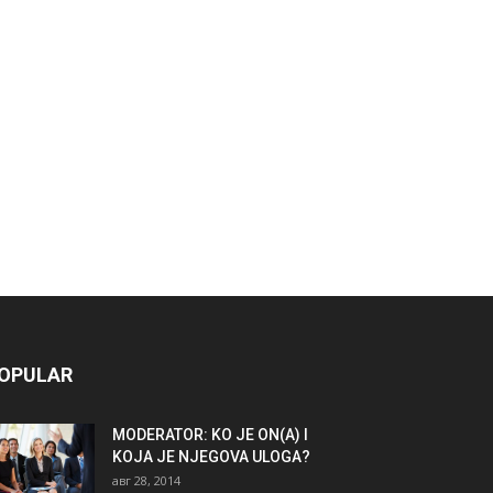
OPULAR
MODERATOR: KO JE ON(A) I
KOJA JE NJEGOVA ULOGA?
авг 28, 2014