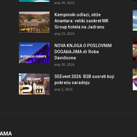
апр 30, 2026
Kempinski odlazi, stiže
Anantara: veliki zaokret MK
Group hotela na Jadranu
апр 23, 2026
NOVA KNJIGA O POSLOVNIM
DOGAĐAJIMA dr Roba
Davidsona
апр 20, 2026
SEEvent 2026: B2B susreti koji
pokreću saradnju
апр 2, 2026
NAMA