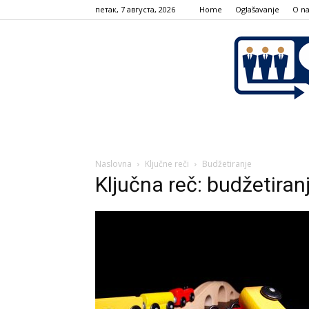
петак, 7 августа, 2026
Home
Oglašavanje
О n
Naslovna
Ključne reči
Budžetiranje
Ključna reč: budžetiran