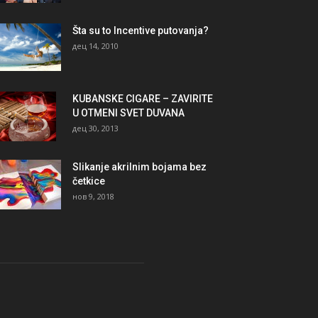
Šta su to Incentive putovanja?
дец 14, 2010
KUBANSKE CIGARE – ZAVIRITE
U OTMENI SVET DUVANA
дец 30, 2013
Slikanje akrilnim bojama bez
četkice
нов 9, 2018