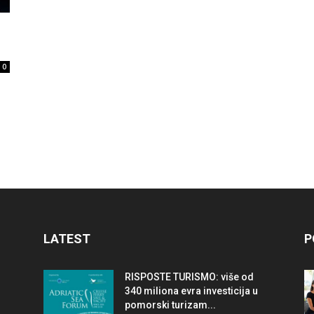
travel
0
&
meetings
LATEST
P
RISPOSTE TURISMO: više od
magazine
340 miliona evra investicija u
pomorski turizam...