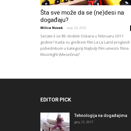
Šta sve može da se (ne)desi na
događaju?
Milica Novak
-
мар 24, 2020
Sećate li se 89. dodele Oskara u februaru 2017.
godine? Kada su greškom film La La Land proglasili
pobednikom u kategoriji Najbolji film umesto filma
Moonlight (Mesečina)?
EDITOR PICK
Tehnologija na događajima
дец 12, 2017