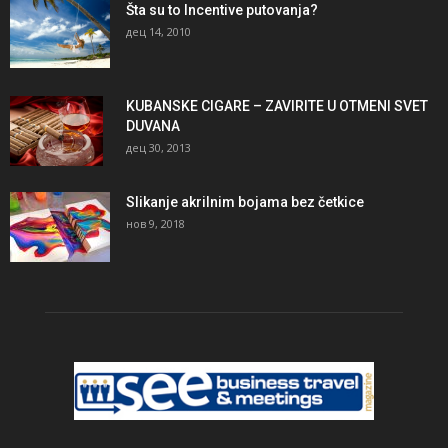
Šta su to Incentive putovanja?
дец 14, 2010
KUBANSKE CIGARE – ZAVIRITE U OTMENI SVET
DUVANA
дец 30, 2013
Slikanje akrilnim bojama bez četkice
нов 9, 2018