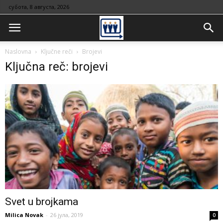
субота, 8 августа, 2026
Naslovna
Ključne reči
Brojevi
Ključna reč: brojevi
Svet u brojkama
Milica Novak
-
26 јула, 2019
0