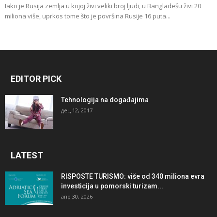
Iako je Rusija zemlja u kojoj živi veliki broj ljudi, u Bangladešu živi 20
miliona više, uprkos tome što je površina Rusije 16 puta...
EDITOR PICK
Tehnologija na događajima
дец 12, 2017
LATEST
RISPOSTE TURISMO: više od 340 miliona evra
investicija u pomorski turizam...
апр 30, 2026