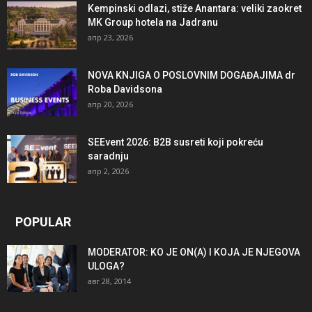
Kempinski odlazi, stiže Anantara: veliki zaokret
MK Group hotela na Jadranu
апр 23, 2026
NOVA KNJIGA O POSLOVNIM DOGAĐAJIMA dr
Roba Davidsona
апр 20, 2026
SEEvent 2026: B2B susreti koji pokreću
saradnju
апр 2, 2026
POPULAR
MODERATOR: KO JE ON(A) I KOJA JE NJEGOVA
ULOGA?
авг 28, 2014