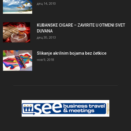
дец 14, 2010
KUBANSKE CIGARE – ZAVIRITE U OTMENI SVET
DUVANA
дец 30, 2013
Slikanje akrilnim bojama bez četkice
нов 9, 2018