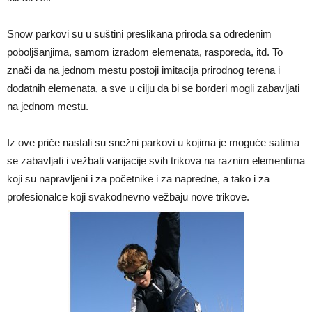
Snow parkovi su u suštini preslikana priroda sa određenim
poboljšanjima, samom izradom elemenata, rasporeda, itd. To
znači da na jednom mestu postoji imitacija prirodnog terena i
dodatnih elemenata, a sve u cilju da bi se borderi mogli zabavljati
na jednom mestu.
Iz ove priče nastali su snežni parkovi u kojima je moguće satima
se zabavljati i vežbati varijacije svih trikova na raznim elementima
koji su napravljeni i za početnike i za napredne, a tako i za
profesionalce koji svakodnevno vežbaju nove trikove.