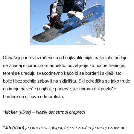
Današnji parkovi izrađeni su od najkvalitetnijih materijala, pridaje
se značaj sigurnosnom aspektu, osvetljenje za noćne treninge,
tereni se uređuju svakodnevno kako bi se borderi i skijaši što
bolje i bezbednije zabavili na skijalištu. Ski odredišta se jako trude
da imaju najveće i najbolje parkove, jer upravo oni privlače
bordere na njihova odmarališta.
*
kicker
(kiker) – Naziv dat strmoj prepreci
*
Jib (džib)
je i imenica i glagol, čije se značenje menja zavisno