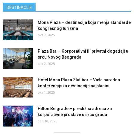
DESTINACIJE
Mona Plaza – destinacija koja menja standarde
kongresnog turizma
окт 7, 2025
Plaza Bar — Korporativni ili privatni događaji u
srcu Novog Beograda
окт 2, 2025
Hotel Mona Plaza Zlatibor – Vaša naredna
konferencijska destinacija na planini
окт 1, 2025
Hilton Belgrade – prestižna adresa za
korporativne proslave u srcu grada
сеп 10, 2025