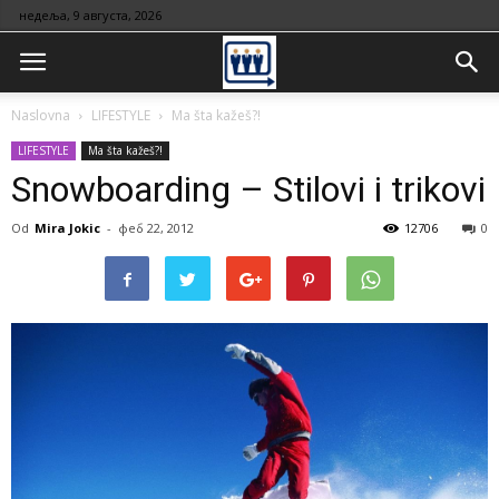
недеља, 9 августа, 2026
Naslovna
LIFESTYLE
Ma šta kažeš?!
LIFESTYLE
Ma šta kažeš?!
Snowboarding – Stilovi i trikovi
Od
Mira Jokic
-
феб 22, 2012
12706
0