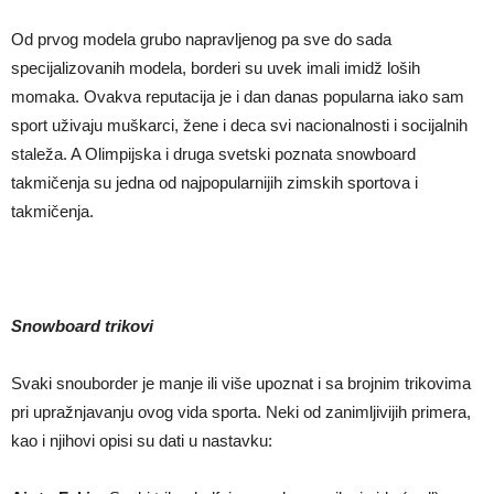
Od prvog modela grubo napravljenog pa sve do sada
specijalizovanih modela, borderi su uvek imali imidž loših
momaka. Ovakva reputacija je i dan danas popularna iako sam
sport uživaju muškarci, žene i deca svi nacionalnosti i socijalnih
staleža. A Olimpijska i druga svetski poznata snowboard
takmičenja su jedna od najpopularnijih zimskih sportova i
takmičenja.
Snowboard trikovi
Svaki snouborder je manje ili više upoznat i sa brojnim trikovima
pri upražnjavanju ovog vida sporta. Neki od zanimljivijih primera,
kao i njihovi opisi su dati u nastavku: