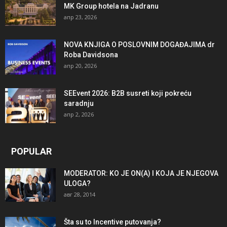
MK Group hotela na Jadranu
апр 23, 2026
NOVA KNJIGA O POSLOVNIM DOGAĐAJIMA dr
Roba Davidsona
апр 20, 2026
SEEvent 2026: B2B susreti koji pokreću
saradnju
апр 2, 2026
POPULAR
MODERATOR: KO JE ON(A) I KOJA JE NJEGOVA
ULOGA?
авг 28, 2014
Šta su to Incentive putovanja?