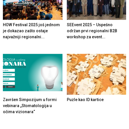
HOW Festival 2025 još jednom
SEEvent 2025 – Uspešno
je dokazao zašto ostaje
održan prvi regionalni B2B
najvažniji regionalni...
workshop za event...
Završen Simpozijum u formi
Puzle kao ID kartice
vebinara „Stomatologija u
očima vizionara“