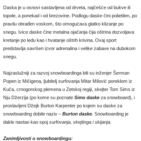
Daska je u osnovi sastavljena od drveta, najčešće od bukve ili
topole, a ponekad i od brezovine. Podlogu daske čini polietilen, po
pravilu obrađen voskom, što omogućava glatko klizanje po
snegu. Ivice daske čine metalna ojačanja čija oštrina dozvoljava
kretanje po ledu kao i hvatanje oštrih krivina. Ovaj sport
predstavlja savršen izvor adrenalina i velike zabave na dubokom
snegu.
Najzaslužniji za razvoj snowboardinga bili su inženjer Šerman
Popen iz Mičigena, ljubitelj surfovanja Mitar Milović poreklom iz
Kuča, crnogorskog plemena u Zetskoj regiji, skejter Tom Sims iz
Nju Džerzija (po kome su poznate
Sims daske
za snowboard), i
proslavljeni Džejk Burton Karpenter po kojem su daske za
snowboarding dobile naziv –
Burton daske
. Snowboarding je
dakle nastao kao spoj
surfovanja, skejtinga i skijanja.
Zanimljivosti o snowboardingu: