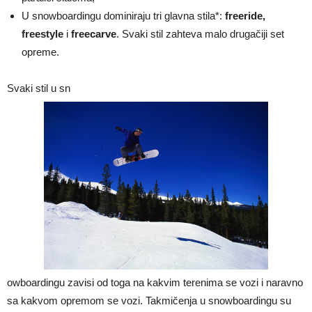
U snowboardingu dominiraju tri glavna stila*:
freeride,
freestyle
i
freecarve
. Svaki stil zahteva malo drugačiji set
opreme.
Svaki stil u sn
owboardingu zavisi od toga na kakvim terenima se vozi i naravno
sa kakvom opremom se vozi. Takmičenja u snowboardingu su