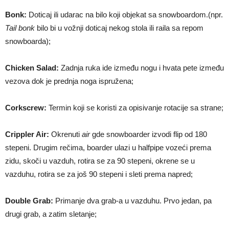
Bonk:
Doticaj ili udarac na bilo koji objekat sa snowboardom.(npr.
Tail bonk
bilo bi u vožnji doticaj nekog stola ili raila sa repom
snowboarda);
Chicken Salad:
Zadnja ruka ide između nogu i hvata pete između
vezova dok je prednja noga ispružena;
Corkscrew:
Termin koji se koristi za opisivanje rotacije sa strane;
Crippler Air:
Okrenuti
air
gde snowboarder izvodi flip od 180
stepeni. Drugim rečima, boarder ulazi u halfpipe vozeći prema
zidu, skoči u vazduh, rotira se za 90 stepeni, okrene se u
vazduhu, rotira se za još 90 stepeni i sleti prema napred;
Double Grab:
Primanje dva grab-a u vazduhu. Prvo jedan, pa
drugi grab, a zatim sletanje;