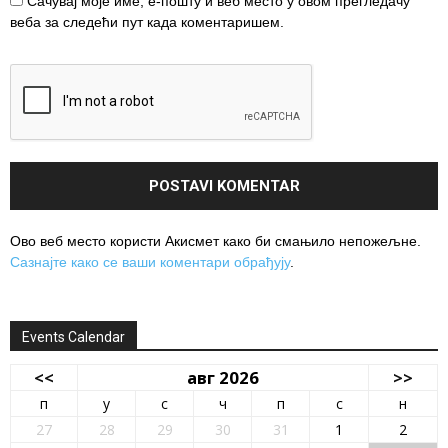
Сачувај моје име, е-пошту и веб место у овом прегледачу
веба за следећи пут када коментаришем.
Ово веб место користи Акисмет како би смањило непожељне.
Сазнајте како се ваши коментари обрађују
.
Events Calendar
<<
авг 2026
>>
п
у
с
ч
п
с
н
27
28
29
30
31
1
2