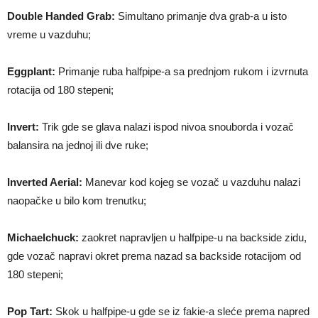
Double Handed Grab:
Simultano primanje dva grab-a u isto
vreme u vazduhu;
Eggplant:
Primanje ruba halfpipe-a sa prednjom rukom i izvrnuta
rotacija od 180 stepeni;
Invert:
Trik gde se glava nalazi ispod nivoa snouborda i vozač
balansira na jednoj ili dve ruke;
Inverted Aerial:
Manevar kod kojeg se vozač u vazduhu nalazi
naopačke u bilo kom trenutku;
Michaelchuck:
zaokret napravljen u halfpipe-u na backside zidu,
gde vozač napravi okret prema nazad sa backside rotacijom od
180 stepeni;
Pop Tart:
Skok u halfpipe-u gde se iz fakie-a sleće prema napred