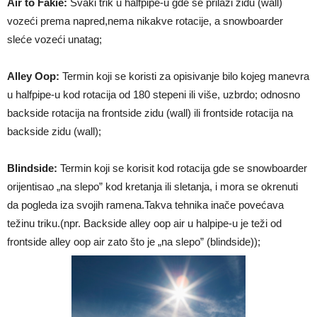
Air to Fakie:
Svaki trik u halfpipe-u gde se prilazi zidu (wall)
vozeći prema napred,nema nikakve rotacije, a snowboarder
sleće vozeći unatag;
Alley Oop:
Termin koji se koristi za opisivanje bilo kojeg manevra
u halfpipe-u kod rotacija od 180 stepeni ili više, uzbrdo; odnosno
backside rotacija na frontside zidu (wall) ili frontside rotacija na
backside zidu (wall);
Blindside:
Termin koji se korisit kod rotacija gde se snowboarder
orijentisao „na slepo” kod kretanja ili sletanja, i mora se okrenuti
da pogleda iza svojih ramena.Takva tehnika inače povećava
težinu triku.(npr. Backside alley oop air u halpipe-u je teži od
frontside alley oop air zato što je „na slepo” (blindside));