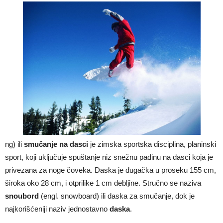
ng) ili
smučanje na dasci
je zimska sportska disciplina, planinski
sport, koji uključuje spuštanje niz snežnu padinu na dasci koja je
privezana za noge čoveka. Daska je dugačka u proseku 155 cm,
široka oko 28 cm, i otprilike 1 cm debljine. Stručno se naziva
snoubord
(engl. snowboard) ili daska za smučanje, dok je
najkorišćeniji naziv jednostavno
daska
.