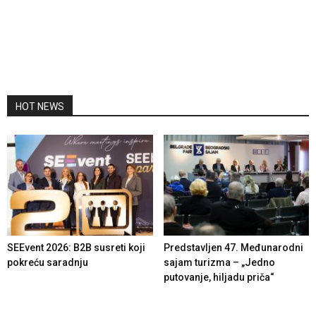
HOT NEWS
SEEvent 2026: B2B susreti koji
Predstavljen 47. Međunarodni
pokreću saradnju
sajam turizma – „Jedno
putovanje, hiljadu priča“