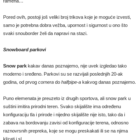
ramena…
Pored ovih, postoji još veliki broj trikova koje je moguće izvesti,
samo je potrebna dobra vežba, upornost i sigurnost u ono što
svaki snouborder želi da napravi na stazi.
Snowboard parkovi
Snow park
kakav danas poznajemo, nije uvek izgledao tako
moderno i sređeno. Parkovi su se razvijali poslednjih 20-ak
godina, od prvog
cornera
do
halfpipe-a
kakvog danas poznajemo.
Puno elemenata je preuzeto iz drugih sportova, ali snow park u
suštini imitira prirodni teren. Svako skijalište ima određenu
konfiguraciju tla i prirode i nijedno skijalište nije isto, tako da i
zabava na bordovanju zavisi od konfiguracije terena, odnosno
raznovrsnih prepreka, koje se mogu preskakati ili se na njima
klizati i sl.