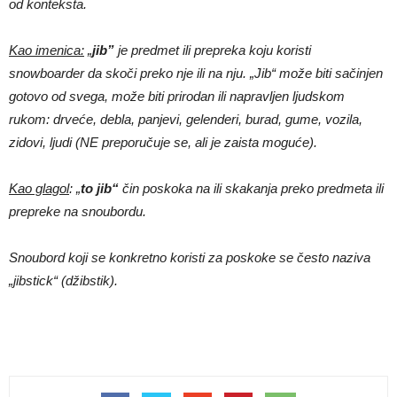
od konteksta.
Kao imenica:
„
jib”
je predmet ili prepreka koju koristi
snowboarder da skoči preko nje ili na nju. „Jib“ može biti sačinjen
gotovo od svega, može biti prirodan ili napravljen ljudskom
rukom: drveće, debla, panjevi, gelenderi, burad, gume, vozila,
zidovi, ljudi (NE preporučuje se, ali je zaista moguće).
Kao glagol
: „
to jib“
čin poskoka na ili skakanja preko predmeta ili
prepreke na snoubordu.
Snoubord koji se konkretno koristi za poskoke se često naziva
„jibstick“ (džibstik).