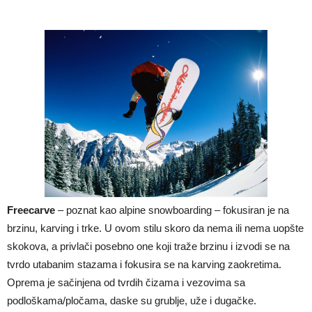
Freecarve
– poznat kao alpine snowboarding – fokusiran je na
brzinu, karving i trke. U ovom stilu skoro da nema ili nema uopšte
skokova, a privlači posebno one koji traže brzinu i izvodi se na
tvrdo utabanim stazama i fokusira se na karving zaokretima.
Oprema je sačinjena od tvrdih čizama i vezovima sa
podloškama/pločama, daske su grublje, uže i dugačke.