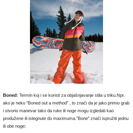
Boned:
Termin koj i se koristi za objašnjavanje stila u triku.Npr.
ako je neko “Boned out a method” , to znači da je jako primio grab
i stvorio manevar tako da ruke ili noge mogu izgledati kao
produžene ili istegnute do maximuma.”Bone” znači ispružiti jednu
ili obe noge;