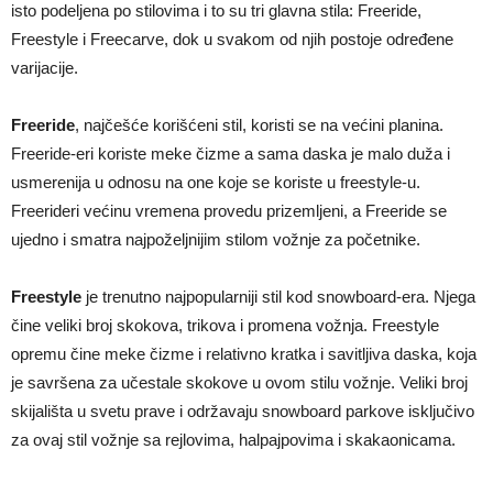
isto podeljena po stilovima i to su tri glavna stila: Freeride,
Freestyle i Freecarve, dok u svakom od njih postoje određene
varijacije.
Freeride
, najčešće korišćeni stil, koristi se na većini planina.
Freeride-eri koriste meke čizme a sama daska je malo duža i
usmerenija u odnosu na one koje se koriste u freestyle-u.
Freerideri većinu vremena provedu prizemljeni, a Freeride se
ujedno i smatra najpoželjnijim stilom vožnje za početnike.
Freestyle
je trenutno najpopularniji stil kod snowboard-era. Njega
čine veliki broj skokova, trikova i promena vožnja. Freestyle
opremu čine meke čizme i relativno kratka i savitljiva daska, koja
je savršena za učestale skokove u ovom stilu vožnje. Veliki broj
skijališta u svetu prave i održavaju snowboard parkove isključivo
za ovaj stil vožnje sa rejlovima, halpajpovima i skakaonicama.