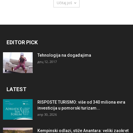
Učitaj još
EDITOR PICK
Tehnologija na događajima
дец 12, 2017
LATEST
RISPOSTE TURISMO: više od 340 miliona evra
investicija u pomorski turizam...
апр 30, 2026
Kempinski odlazi, stiže Anantara: veliki zaokret