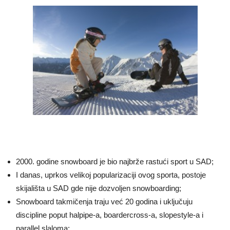
2000. godine snowboard je bio najbrže rastući sport u SAD;
I danas, uprkos velikoj popularizaciji ovog sporta, postoje
skijališta u SAD gde nije dozvoljen snowboarding;
Snowboard takmičenja traju već 20 godina i uključuju
discipline poput halpipe-a, boardercross-a, slopestyle-a i
parallel slaloma;