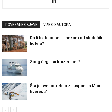
POVEZANE OBJAVE
VIŠE OD AUTORA
Da li biste odseli u nekom od sledećih
hotela?
Zbog čega su kruzeri beli?
Šta je sve potrebno za uspon na Mont
Everest?