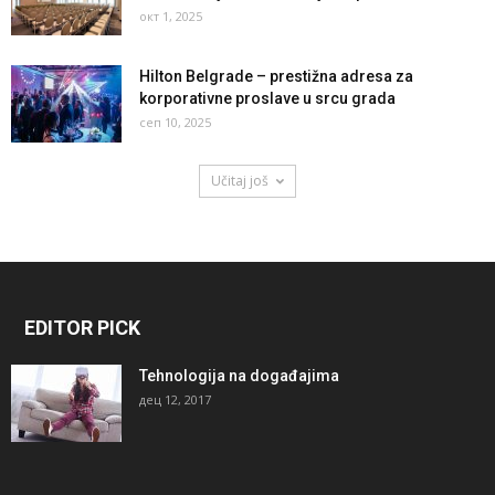
окт 1, 2025
Hilton Belgrade – prestižna adresa za
korporativne proslave u srcu grada
сеп 10, 2025
Učitaj još
EDITOR PICK
Tehnologija na događajima
дец 12, 2017