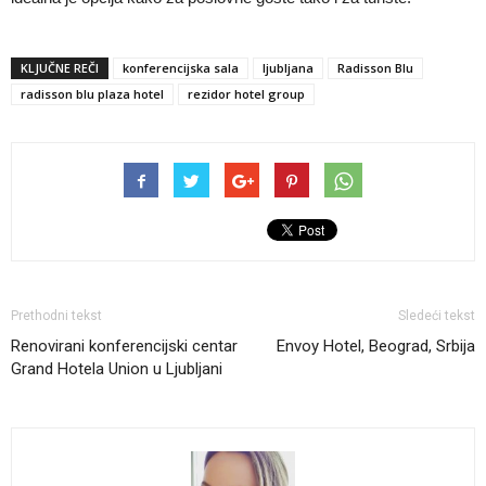
KLJUČNE REČI
konferencijska sala
ljubljana
Radisson Blu
radisson blu plaza hotel
rezidor hotel group
Prethodni tekst
Sledeći tekst
Renovirani konferencijski centar
Envoy Hotel, Beograd, Srbija
Grand Hotela Union u Ljubljani