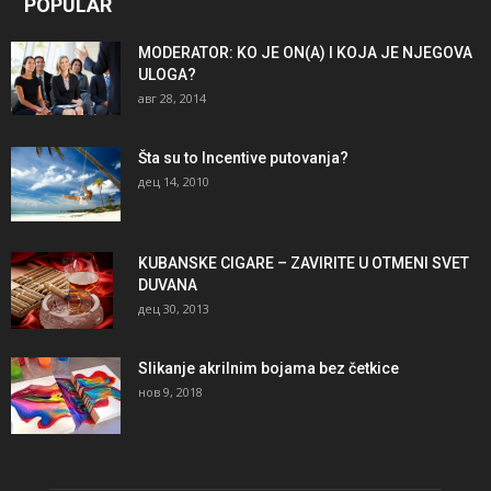
POPULAR
MODERATOR: KO JE ON(A) I KOJA JE NJEGOVA
ULOGA?
авг 28, 2014
Šta su to Incentive putovanja?
дец 14, 2010
KUBANSKE CIGARE – ZAVIRITE U OTMENI SVET
DUVANA
дец 30, 2013
Slikanje akrilnim bojama bez četkice
нов 9, 2018