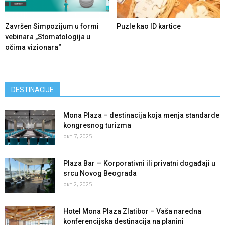
Završen Simpozijum u formi
Puzle kao ID kartice
vebinara „Stomatologija u
očima vizionara“
DESTINACIJE
Mona Plaza – destinacija koja menja standarde
kongresnog turizma
окт 7, 2025
Plaza Bar — Korporativni ili privatni događaji u
srcu Novog Beograda
окт 2, 2025
Hotel Mona Plaza Zlatibor – Vaša naredna
konferencijska destinacija na planini