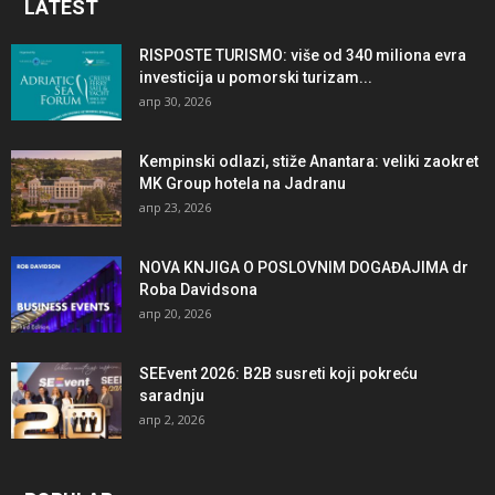
LATEST
RISPOSTE TURISMO: više od 340 miliona evra
investicija u pomorski turizam...
апр 30, 2026
Kempinski odlazi, stiže Anantara: veliki zaokret
MK Group hotela na Jadranu
апр 23, 2026
NOVA KNJIGA O POSLOVNIM DOGAĐAJIMA dr
Roba Davidsona
апр 20, 2026
SEEvent 2026: B2B susreti koji pokreću
saradnju
апр 2, 2026