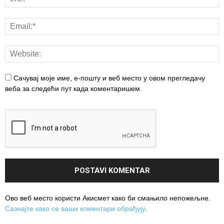
Сачувај моје име, е-пошту и веб место у овом прегледачу
веба за следећи пут када коментаришем.
Ово веб место користи Акисмет како би смањило непожељне.
Сазнајте како се ваши коментари обрађују
.