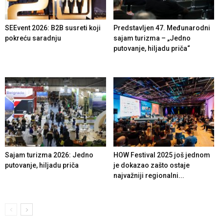
SEEvent 2026: B2B susreti koji
Predstavljen 47. Međunarodni
pokreću saradnju
sajam turizma – „Jedno
putovanje, hiljadu priča“
Sajam turizma 2026: Jedno
HOW Festival 2025 još jednom
putovanje, hiljadu priča
je dokazao zašto ostaje
najvažniji regionalni...