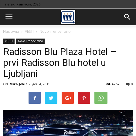
петак, 7 августа, 2026
Naslovna
VESTI
Novo i renovirano
VESTI
Novo i renovirano
Radisson Blu Plaza Hotel –
prvi Radisson Blu hotel u
Ljubljani
Od
Mira Jokic
-
дец 4, 2015
6267
0