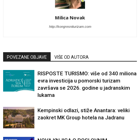
Milica Novak
http://kongresniturizam.com
POVEZANE OBJAVE
VIŠE OD AUTORA
RISPOSTE TURISMO: više od 340 miliona
evra investicija u pomorski turizam
završava se 2026. godine u jadranskim
lukama
Kempinski odlazi, stiže Anantara: veliki
zaokret MK Group hotela na Jadranu