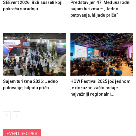
SEEvent 2026: B2B susreti koji
Predstavljen 47. Međunarodni
pokreću saradnju
sajam turizma – „Jedno
putovanje, hiljadu priča“
Sajam turizma 2026: Jedno
HOW Festival 2025 još jednom
putovanje, hiljadu priča
je dokazao zašto ostaje
najvažniji regionalni...
EVENT RECIPES