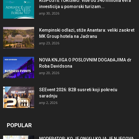
RISPOSTE TURISMO: više od 340 miliona evra
investicija u pomorski turizam...
апр 30, 2026
Kempinski odlazi, stiže Anantara: veliki zaokret
MK Group hotela na Jadranu
апр 23, 2026
NOVA KNJIGA O POSLOVNIM DOGAĐAJIMA dr
Roba Davidsona
апр 20, 2026
SEEvent 2026: B2B susreti koji pokreću
saradnju
апр 2, 2026
POPULAR
MODERATOR: KO JE ON(A) I KOJA JE NJEGOVA