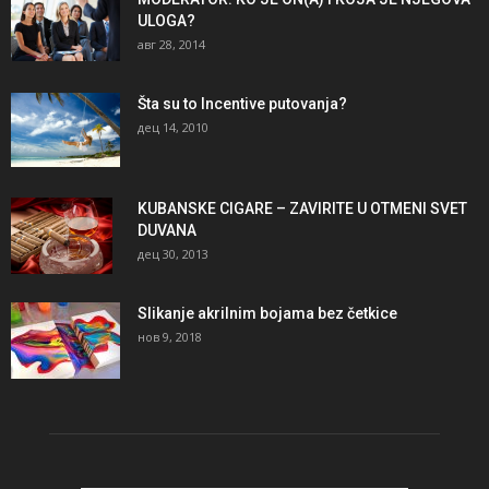
ULOGA?
авг 28, 2014
Šta su to Incentive putovanja?
дец 14, 2010
KUBANSKE CIGARE – ZAVIRITE U OTMENI SVET
DUVANA
дец 30, 2013
Slikanje akrilnim bojama bez četkice
нов 9, 2018