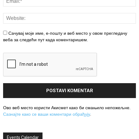
Сачувај моје име, е-пошту и веб место у овом прегледачу
веба за следећи пут када коментаришем.
Ово веб место користи Акисмет како би смањило непожељне.
Сазнајте како се ваши коментари обрађују
.
Events Calendar