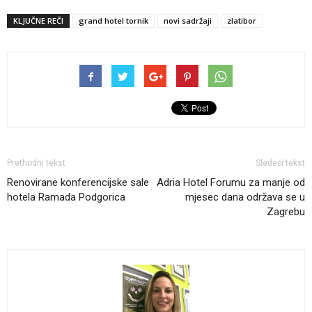
KLJUČNE REČI
grand hotel tornik
novi sadržaji
zlatibor
Prethodni tekst
Sledeći tekst
Renovirane konferencijske sale
Adria Hotel Forumu za manje od
hotela Ramada Podgorica
mjesec dana održava se u
Zagrebu