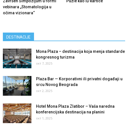
Završen Simpozijum u formi
Puzle kao ID kartice
vebinara „Stomatologija u
očima vizionara“
DESTINACIJE
Mona Plaza – destinacija koja menja standarde
kongresnog turizma
окт 7, 2025
Plaza Bar — Korporativni ili privatni događaji u
srcu Novog Beograda
окт 2, 2025
Hotel Mona Plaza Zlatibor – Vaša naredna
konferencijska destinacija na planini
окт 1, 2025