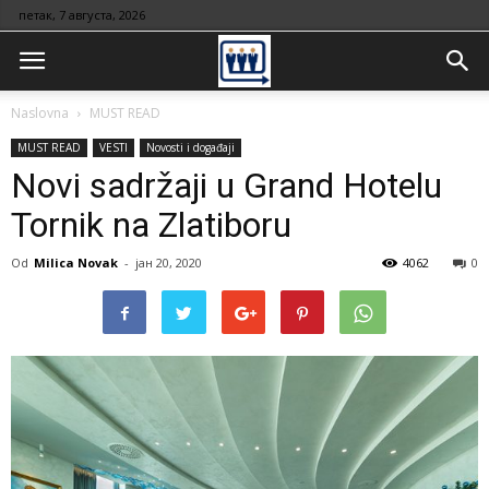
петак, 7 августа, 2026
Naslovna
MUST READ
MUST READ
VESTI
Novosti i događaji
Novi sadržaji u Grand Hotelu
Tornik na Zlatiboru
Od
Milica Novak
-
јан 20, 2020
4062
0