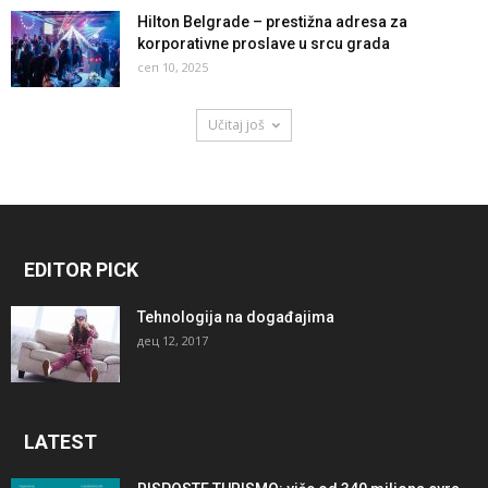
Hilton Belgrade – prestižna adresa za
korporativne proslave u srcu grada
сеп 10, 2025
Učitaj još
EDITOR PICK
Tehnologija na događajima
дец 12, 2017
LATEST