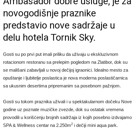
Ambasador dobre usluge, je za
novogodišnje praznike
predstavio nove sadržaje u
delu hotela Tornik Sky.
Gosti su po prvi put imali priliku da uživaju u ekskluzivnom
rotacionom restoranu sa prelepim pogledom na Zlatibor, dok su
se mališani zabavljali u novoj dečijoj igraonici. Idealno mesto za
opuštanje i ljubitelje poslastica je nova moderna poslastičarnica
sa ukusnim desertima pripremanim sa posebnom pažnjom.
Gosti su tokom praznika uživali i u spektakularnom dočeku Nove
godine uz poznate muzičke zvezde, dok su ostatak vremena
provodili u korišćenju brojnih sadržaja iz kojih posebno izdvajamo
2
SPA & Wellness centar na 2.250m
i dečiji mini aqua park.