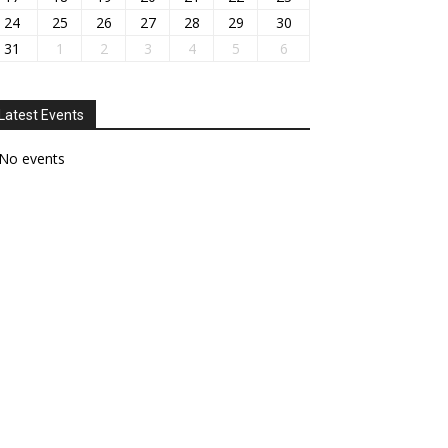
24
25
26
27
28
29
30
31
1
2
3
4
5
6
Latest Events
No events