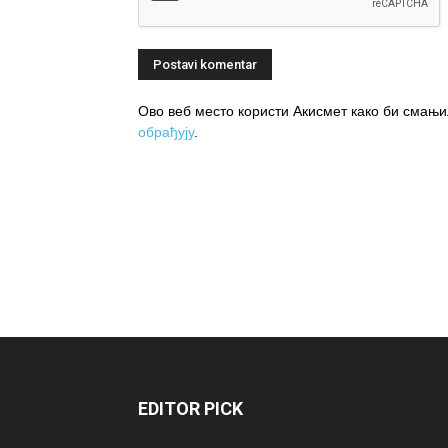
Ово веб место користи Акисмет како би сма
обрађују
.
EDITOR PICK