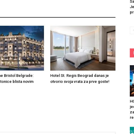
Sa
Je
pr
he Bristol Belgrade:
Hotel St. Regis Beograd danas je
tonice blista novim
otvorio svoja vrata za prve goste!
HO
je
za
re