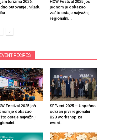
jam turizma 2026:
HOW Festival 2025 još
dno putovanje, hiljadu
jednom je dokazao
iča
zašto ostaje najvažniji
regionalni...
EVENT RECIPES
W Festival 2025 još
SEEvent 2025 – Uspešno
dnom je dokazao
održan prvi regionalni
što ostaje najvažniji
B2B workshop za
gionalni...
event...