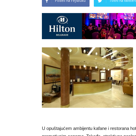
Podeli na Fejsbuku
Tvitni na twitter
U opuštajućem ambijentu kafane i restorana hote