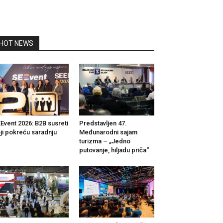
HOT NEWS
Event 2026: B2B susreti
Predstavljen 47.
ji pokreću saradnju
Međunarodni sajam
turizma – „Jedno
putovanje, hiljadu priča“