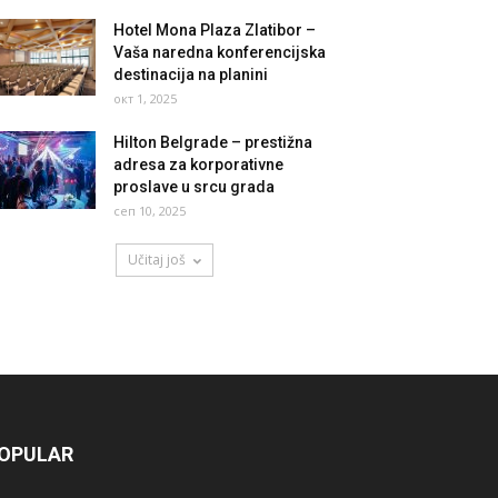
Hotel Mona Plaza Zlatibor –
Vaša naredna konferencijska
destinacija na planini
окт 1, 2025
Hilton Belgrade – prestižna
adresa za korporativne
proslave u srcu grada
сеп 10, 2025
Učitaj još
OPULAR