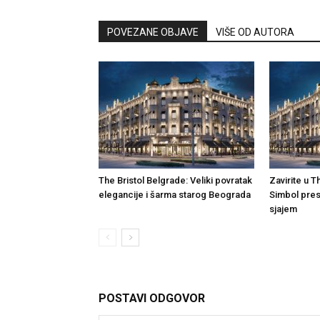
POVEZANE OBJAVE
VIŠE OD AUTORA
The Bristol Belgrade: Veliki povratak
Zavirite u T
elegancije i šarma starog Beograda
Simbol pres
sjajem
POSTAVI ODGOVOR