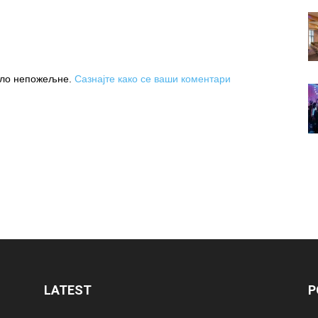
њило непожељне.
Сазнајте како се ваши коментари
LATEST
P