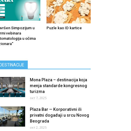
vršen Simpozijum u
Puzle kao ID kartice
rmi vebinara
tomatologija u očima
zionara“
DESTINACIJE
Mona Plaza – destinacija koja
menja standarde kongresnog
turizma
окт 7, 2025
Plaza Bar — Korporativni ili
privatni događaji u srcu Novog
Beograda
окт 2, 2025