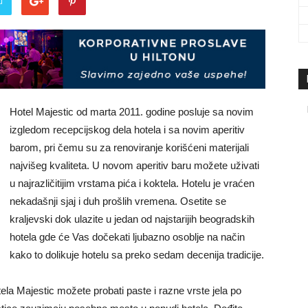
u
travel
&
Hotel Majestic od marta 2011. godine posluje sa novim
izgledom recepcijskog dela hotela i sa novim aperitiv
barom, pri čemu su za renoviranje korišćeni materijali
najvišeg kvaliteta. U novom aperitiv baru možete uživati
u najrazličitijim vrstama pića i koktela. Hotelu je vraćen
meetings
nekadašnji sjaj i duh prošlih vremena. Osetite se
kraljevski dok ulazite u jedan od najstarijih beogradskih
hotela gde će Vas dočekati ljubazno osoblje na način
kako to dolikuje hotelu sa preko sedam decenija tradicije.
magazine
la Majestic možete probati paste i razne vrste jela po