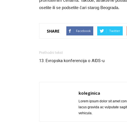
promotivnim cenama. Takođe, atraktivne poslas
osetite ili se podsetite čari starog Beograda.
SHARE
Facebook
Twitter
Prethodni tekst
13. Evropska konferencija o AIDS-u
koleginica
Lorem ipsum dolor sit amet cons
lacus gravida ac vulputate sagitt
vehicula.