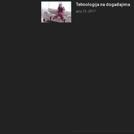
Tehnologija na događajima
дец 12, 2017