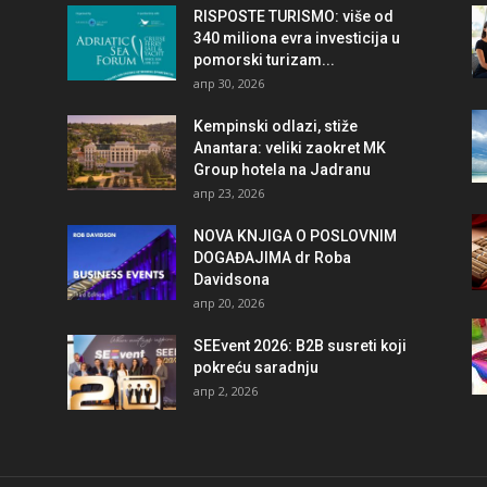
RISPOSTE TURISMO: više od
340 miliona evra investicija u
pomorski turizam...
апр 30, 2026
Kempinski odlazi, stiže
Anantara: veliki zaokret MK
Group hotela na Jadranu
апр 23, 2026
NOVA KNJIGA O POSLOVNIM
DOGAĐAJIMA dr Roba
Davidsona
апр 20, 2026
SEEvent 2026: B2B susreti koji
pokreću saradnju
апр 2, 2026