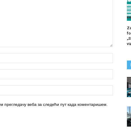
Za
fo
„S
vi
вом прегледачу веба за следећи пут када коментаришем.