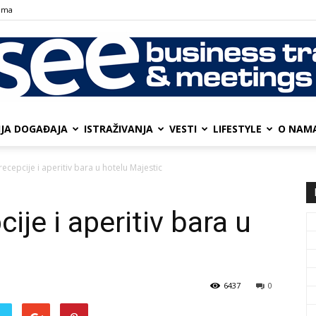
ama
IJA DOGAĐAJA
ISTRAŽIVANJA
VESTI
LIFESTYLE
О NAM
SEE
recepcije i aperitiv bara u hotelu Majestic
ije i aperitiv bara u
Business
6437
0