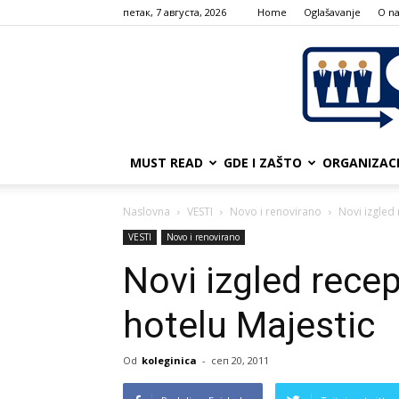
петак, 7 августа, 2026
Home
Oglašavanje
О n
MUST READ
GDE I ZAŠTO
ORGANIZAC
Naslovna
VESTI
Novo i renovirano
Novi izgled 
VESTI
Novo i renovirano
Novi izgled recepc
hotelu Majestic
Od
koleginica
-
сеп 20, 2011