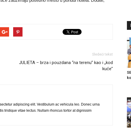
tice zauzimaju posebno mesto u ponudi hotela. Dođite,
Sledeći tekst
JULIETA – brza i pouzdana “na terenu” kao i „kod
kuće”
SE
ko
ectetur adipiscing elit. Vestibulum ac vehicula leo. Donec urna
is tristique vitae lectus. Nullam rhoncus tortor at dignissim