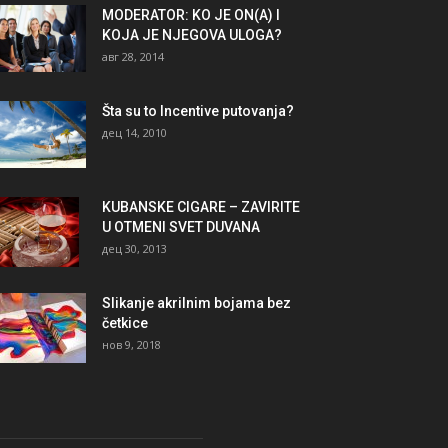
MODERATOR: KO JE ON(A) I
KOJA JE NJEGOVA ULOGA?
авг 28, 2014
Šta su to Incentive putovanja?
дец 14, 2010
KUBANSKE CIGARE – ZAVIRITE
U OTMENI SVET DUVANA
дец 30, 2013
Slikanje akrilnim bojama bez
četkice
нов 9, 2018