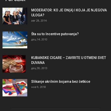
MODERATOR: KO JE ON(A) I KOJA JE NJEGOVA
ULOGA?
авг 28, 2014
Šta su to Incentive putovanja?
дец 14, 2010
KUBANSKE CIGARE – ZAVIRITE U OTMENI SVET
DUVANA
дец 30, 2013
Slikanje akrilnim bojama bez četkice
нов 9, 2018