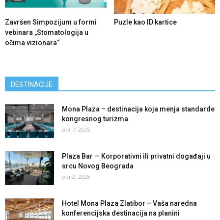
Završen Simpozijum u formi
Puzle kao ID kartice
vebinara „Stomatologija u
očima vizionara“
DESTINACIJE
Mona Plaza – destinacija koja menja standarde
kongresnog turizma
окт 7, 2025
Plaza Bar — Korporativni ili privatni događaji u
srcu Novog Beograda
окт 2, 2025
Hotel Mona Plaza Zlatibor – Vaša naredna
konferencijska destinacija na planini