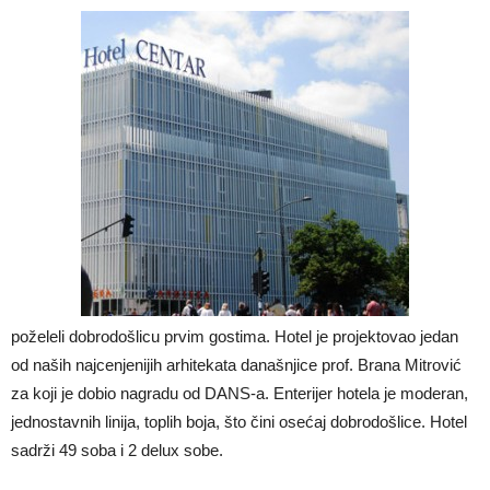
poželeli dobrodošlicu prvim gostima. Hotel je projektovao jedan
od naših najcenjenijih arhitekata današnjice prof. Brana Mitrović
za koji je dobio nagradu od DANS-a. Enterijer hotela je moderan,
jednostavnih linija, toplih boja, što čini osećaj dobrodošlice. Hotel
sadrži 49 soba i 2 delux sobe.