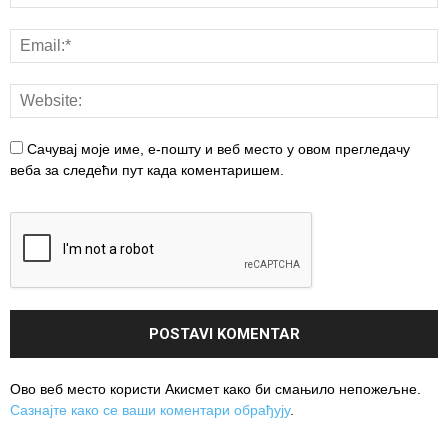
Сачувај моје име, е-пошту и веб место у овом прегледачу
веба за следећи пут када коментаришем.
Ово веб место користи Акисмет како би смањило непожељне.
Сазнајте како се ваши коментари обрађују
.