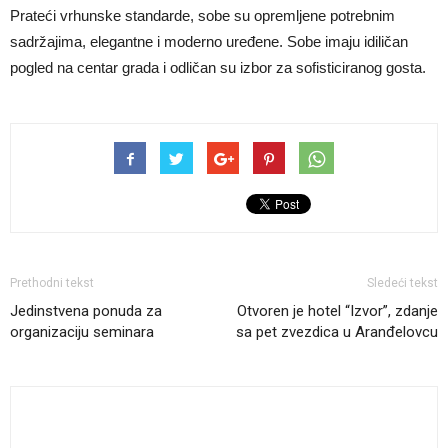
Prateći vrhunske standarde, sobe su opremljene potrebnim
sadržajima, elegantne i moderno uređene. Sobe imaju idiličan
pogled na centar grada i odličan su izbor za sofisticiranog gosta.
Prethodni tekst
Sledeći tekst
Jedinstvena ponuda za
Otvoren je hotel “Izvor”, zdanje
organizaciju seminara
sa pet zvezdica u Aranđelovcu