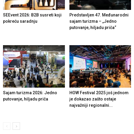
SEEvent 2026: B2B susreti koji
Predstavljen 47. Međunarodni
pokreću saradnju
sajam turizma – „Jedno
putovanje, hiljadu priča“
Sajam turizma 2026: Jedno
HOW Festival 2025 još jednom
putovanje, hiljadu priča
je dokazao zašto ostaje
najvažniji regionalni...