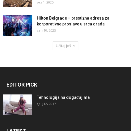
окт 1, 2025
Hilton Belgrade – prestižna adresa za
korporativne proslave u srcu grada
сеп 10, 2025
Učitaj još
EDITOR PICK
Tehnologija na događajima
дец 12, 2017
LATEST