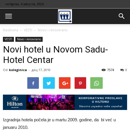
четвртак, 6 августа, 2026
Naslovna
VESTI
Novo i renovirano
VESTI
Novo i renovirano
Novi hotel u Novom Sadu-
Hotel Centar
Od
koleginica
-
дец 17, 2010
7574
0
Izgradnja hotela počela je u martu 2009. godine, da bi već u
januaru 2010.