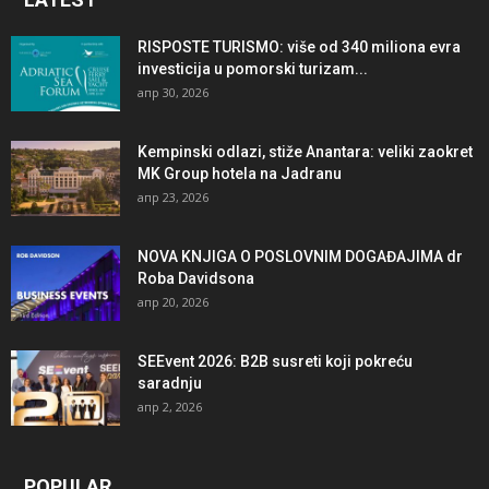
RISPOSTE TURISMO: više od 340 miliona evra
investicija u pomorski turizam...
апр 30, 2026
Kempinski odlazi, stiže Anantara: veliki zaokret
MK Group hotela na Jadranu
апр 23, 2026
NOVA KNJIGA O POSLOVNIM DOGAĐAJIMA dr
Roba Davidsona
апр 20, 2026
SEEvent 2026: B2B susreti koji pokreću
saradnju
апр 2, 2026
POPULAR