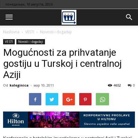
понедељак, 10 августа, 2026
Naslovna
VESTI
Novosti i događaji
VESTI
Novosti i događaji
Mogućnosti za prihvatanje
gostiju u Turskoj i centralnoj
Aziji
Od
koleginica
-
мар 10, 2011
4652
0