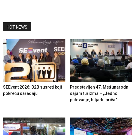
HOT NEWS
SEEvent 2026: B2B susreti koji
Predstavljen 47. Međunarodni
pokreću saradnju
sajam turizma – „Jedno
putovanje, hiljadu priča“