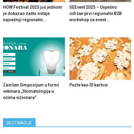
HOW Festival 2025 još jednom
SEEvent 2025 – Uspešno
je dokazao zašto ostaje
održan prvi regionalni B2B
najvažniji regionalni...
workshop za event...
Završen Simpozijum u formi
Puzle kao ID kartice
vebinara „Stomatologija u
očima vizionara“
DESTINACIJE