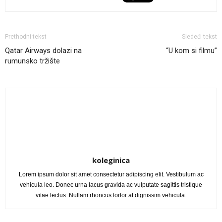
Prethodni tekst
Sledeći tekst
Qatar Airways dolazi na
“U kom si filmu”
rumunsko tržište
koleginica
Lorem ipsum dolor sit amet consectetur adipiscing elit. Vestibulum ac
vehicula leo. Donec urna lacus gravida ac vulputate sagittis tristique
vitae lectus. Nullam rhoncus tortor at dignissim vehicula.