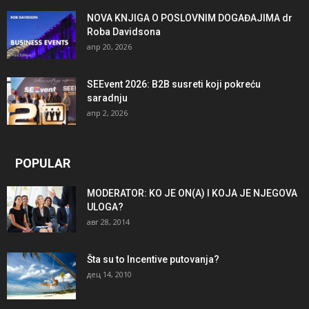
NOVA KNJIGA O POSLOVNIM DOGAĐAJIMA dr
Roba Davidsona
апр 20, 2026
SEEvent 2026: B2B susreti koji pokreću
saradnju
апр 2, 2026
POPULAR
MODERATOR: KO JE ON(A) I KOJA JE NJEGOVA
ULOGA?
авг 28, 2014
Šta su to Incentive putovanja?
дец 14, 2010