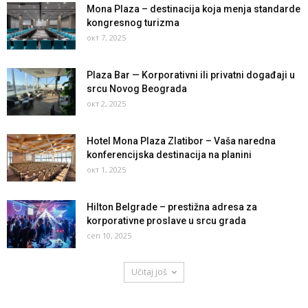
Mona Plaza – destinacija koja menja standarde
kongresnog turizma
окт 7, 2025
Plaza Bar — Korporativni ili privatni događaji u
srcu Novog Beograda
окт 2, 2025
Hotel Mona Plaza Zlatibor – Vaša naredna
konferencijska destinacija na planini
окт 1, 2025
Hilton Belgrade – prestižna adresa za
korporativne proslave u srcu grada
сеп 10, 2025
Učitaj još