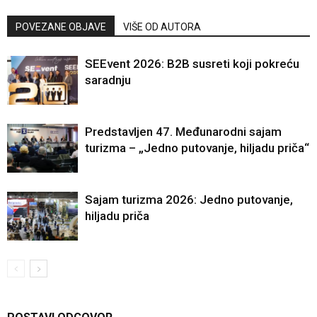
POVEZANE OBJAVE
VIŠE OD AUTORA
SEEvent 2026: B2B susreti koji pokreću
saradnju
Predstavljen 47. Međunarodni sajam
turizma – „Jedno putovanje, hiljadu priča“
Sajam turizma 2026: Jedno putovanje,
hiljadu priča