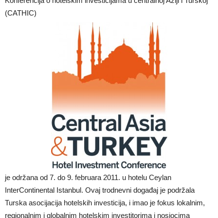
Konferencija o hotelskim investicijama u centralnoj Aziji i Turskoj
(CATHIC)
je održana od 7. do 9. februara 2011. u hotelu Ceylan
InterContinental Istanbul. Ovaj trodnevni događaj je podržala
Turska asocijacija hotelskih investicija, i imao je fokus lokalnim,
regionalnim i globalnim hotelskim investitorima i nosiocima