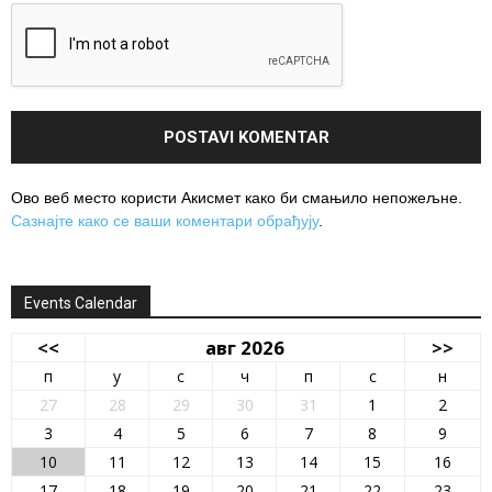
Ово веб место користи Акисмет како би смањило непожељне.
Сазнајте како се ваши коментари обрађују
.
Events Calendar
<<
авг 2026
>>
п
у
с
ч
п
с
н
27
28
29
30
31
1
2
3
4
5
6
7
8
9
10
11
12
13
14
15
16
17
18
19
20
21
22
23