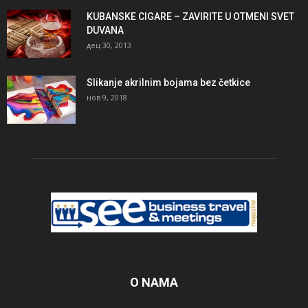
KUBANSKE CIGARE – ZAVIRITE U OTMENI SVET
DUVANA
дец 30, 2013
Slikanje akrilnim bojama bez četkice
нов 9, 2018
O NAMA