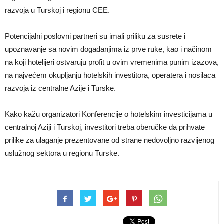
razvoja u Turskoj i regionu CEE.
Potencijalni poslovni partneri su imali priliku za susrete i
upoznavanje sa novim događanjima iz prve ruke, kao i načinom
na koji hotelijeri ostvaruju profit u ovim vremenima punim izazova,
na najvećem okupljanju hotelskih investitora, operatera i nosilaca
razvoja iz centralne Azije i Turske.
Kako kažu organizatori Konferencije o hotelskim investicijama u
centralnoj Aziji i Turskoj, investitori treba oberučke da prihvate
prilike za ulaganje prezentovane od strane nedovoljno razvijenog
uslužnog sektora u regionu Turske.