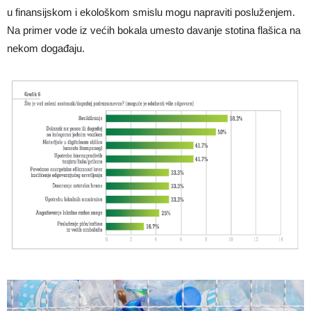
u finansijskom i ekološkom smislu mogu napraviti posluženjem.
Na primer vode iz većih bokala umesto davanje stotina flašica na
nekom događaju.