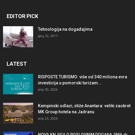
EDITOR PICK
Tehnologija na događajima
дец 12, 2017
LATEST
RISPOSTE TURISMO: više od 340 miliona evra
investicija u pomorski turizam...
апр 30, 2026
Kempinski odlazi, stiže Anantara: veliki zaokret
MK Group hotela na Jadranu
апр 23, 2026
NOVA KNJIGA O POSLOVNIM DOGAĐAJIMA dr