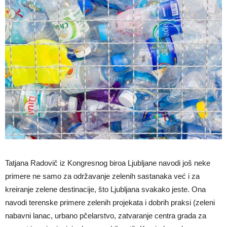
Tatjana Radovič iz Kongresnog biroa Ljubljane navodi još neke
primere ne samo za održavanje zelenih sastanaka već i za
kreiranje zelene destinacije, što Ljubljana svakako jeste. Ona
navodi terenske primere zelenih projekata i dobrih praksi (zeleni
nabavni lanac, urbano pčelarstvo, zatvaranje centra grada za