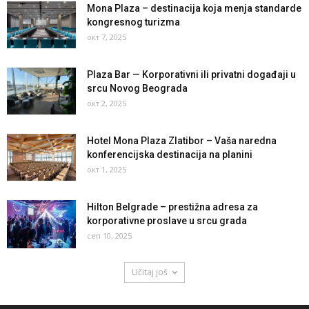
Mona Plaza – destinacija koja menja standarde
kongresnog turizma
окт 7, 2025
Plaza Bar — Korporativni ili privatni događaji u
srcu Novog Beograda
окт 2, 2025
Hotel Mona Plaza Zlatibor – Vaša naredna
konferencijska destinacija na planini
окт 1, 2025
Hilton Belgrade – prestižna adresa za
korporativne proslave u srcu grada
сеп 10, 2025
Učitaj još