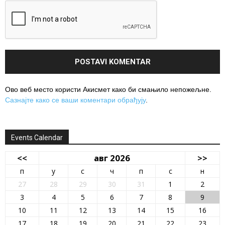
Ово веб место користи Акисмет како би смањило непожељне.
Сазнајте како се ваши коментари обрађују
.
Events Calendar
<<
авг 2026
>>
п
у
с
ч
п
с
н
27
28
29
30
31
1
2
3
4
5
6
7
8
9
10
11
12
13
14
15
16
17
18
19
20
21
22
23