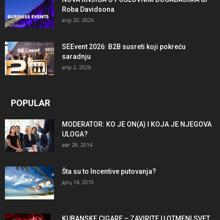
Roba Davidsona
апр 20, 2026
SEEvent 2026: B2B susreti koji pokreću
saradnju
апр 2, 2026
POPULAR
MODERATOR: KO JE ON(A) I KOJA JE NJEGOVA
ULOGA?
авг 28, 2014
Šta su to Incentive putovanja?
дец 14, 2010
KUBANSKE CIGARE – ZAVIRITE U OTMENI SVET