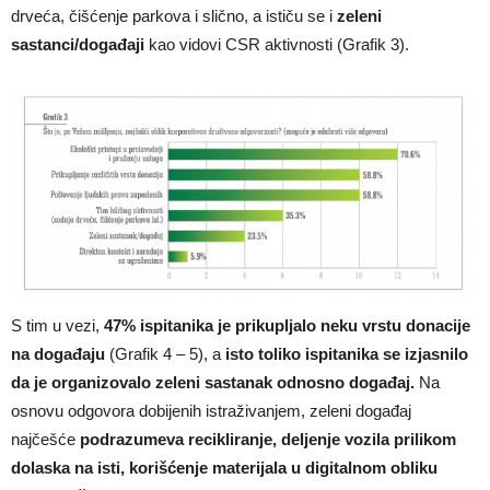
drveća, čišćenje parkova i slično, a ističu se i
zeleni
sastanci/događaji
kao vidovi CSR aktivnosti (Grafik 3).
S tim u vezi,
47% ispitanika je prikupljalo neku vrstu donacije
na događaju
(Grafik 4 – 5), a
isto toliko ispitanika se izjasnilo
da je organizovalo zeleni sastanak odnosno događaj.
Na
osnovu odgovora dobijenih istraživanjem, zeleni događaj
najčešće
podrazumeva recikliranje, deljenje vozila prilikom
dolaska na isti, korišćenje materijala u digitalnom obliku