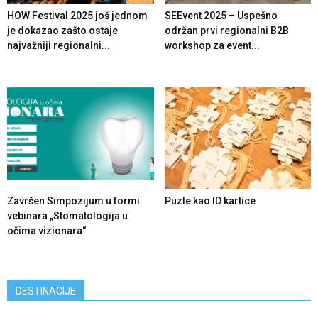
HOW Festival 2025 još jednom
SEEvent 2025 – Uspešno
je dokazao zašto ostaje
održan prvi regionalni B2B
najvažniji regionalni...
workshop za event...
Završen Simpozijum u formi
Puzle kao ID kartice
vebinara „Stomatologija u
očima vizionara“
DESTINACIJE