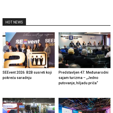
HOT NEWS
SEEvent 2026: B2B susreti koji
Predstavljen 47. Međunarodni
pokreću saradnju
sajam turizma – „Jedno
putovanje, hiljadu priča“