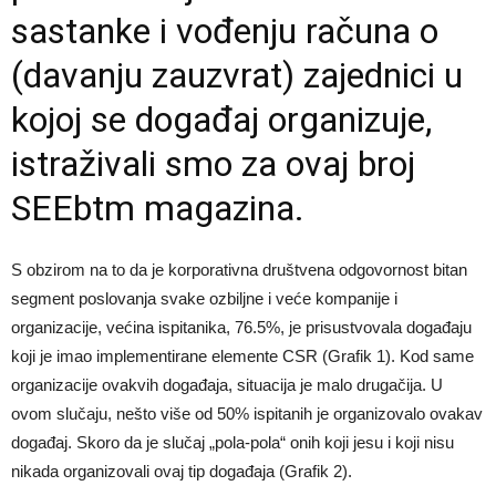
sastanke i vođenju računa o
(davanju zauzvrat) zajednici u
kojoj se događaj organizuje,
istraživali smo za ovaj broj
SEEbtm magazina.
S obzirom na to da je korporativna društvena odgovornost bitan
segment poslovanja svake ozbiljne i veće kompanije i
organizacije, većina ispitanika, 76.5%, je prisustvovala događaju
koji je imao implementirane elemente CSR (Grafik 1). Kod same
organizacije ovakvih događaja, situacija je malo drugačija. U
ovom slučaju, nešto više od 50% ispitanih je organizovalo ovakav
događaj. Skoro da je slučaj „pola-pola“ onih koji jesu i koji nisu
nikada organizovali ovaj tip događaja (Grafik 2).