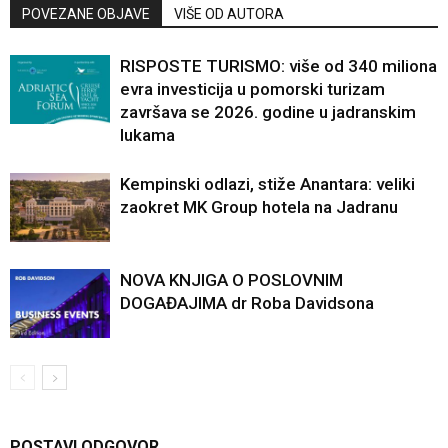
POVEZANE OBJAVE
VIŠE OD AUTORA
RISPOSTE TURISMO: više od 340 miliona
evra investicija u pomorski turizam
završava se 2026. godine u jadranskim
lukama
Kempinski odlazi, stiže Anantara: veliki
zaokret MK Group hotela na Jadranu
NOVA KNJIGA O POSLOVNIM
DOGAĐAJIMA dr Roba Davidsona
POSTAVI ODGOVOR