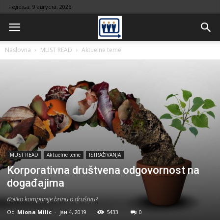
недеља, 9 августа, 2026
Naslovna
MUST READ
Aktuelne teme
MUST READ
Aktuelne teme
ISTRAŽIVANJA
Korporativna društvena odgovornost na
događajima
Koliko kompanije brinu o društvu?
Od
Miona Milic
-
јан 4, 2019
5433
0