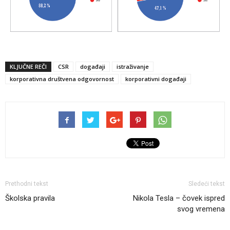
KLJUČNE REČI
CSR
događaji
istraživanje
korporativna društvena odgovornost
korporativni događaji
Prethodni tekst
Sledeći tekst
Školska pravila
Nikola Tesla – čovek ispred
svog vremena