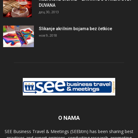
DUVANA
дец 30, 2013
Slikanje akrilnim bojama bez četkice
нов 9, 2018
O NAMA
SEE Business Travel & Meetings (SEEbtm) has been sharing best
practices and expert opinions, conducting research, promoting