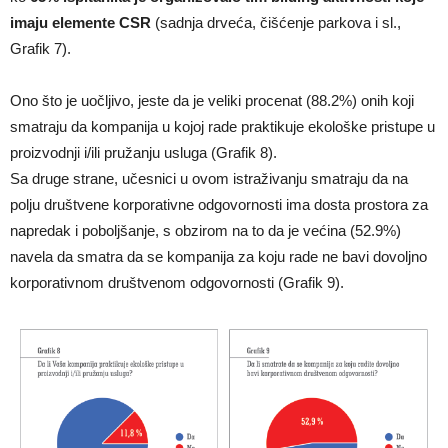
imaju elemente CSR
(sadnja drveća, čišćenje parkova i sl.,
Grafik 7).
Ono što je uočljivo, jeste da je veliki procenat (88.2%) onih koji
smatraju da kompanija u kojoj rade praktikuje ekološke pristupe u
proizvodnji i/ili pružanju usluga (Grafik 8).
Sa druge strane, učesnici u ovom istraživanju smatraju da na
polju društvene korporativne odgovornosti ima dosta prostora za
napredak i poboljšanje, s obzirom na to da je većina (52.9%)
navela da smatra da se kompanija za koju rade ne bavi dovoljno
korporativnom društvenom odgovornosti (Grafik 9).