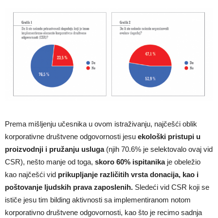
Prema mišljenju učesnika u ovom istraživanju, najčešći oblik
korporativne društvene odgovornosti jesu
ekološki pristupi u
proizvodnji i pružanju usluga
(njih 70.6% je selektovalo ovaj vid
CSR), nešto manje od toga,
skoro 60% ispitanika
je obeležio
kao najčešći vid
prikupljanje različitih vrsta donacija, kao i
poštovanje ljudskih prava zaposlenih.
Sledeći vid CSR koji se
ističe jesu tim bilding aktivnosti sa implementiranom notom
korporativno društvene odgovornosti, kao što je recimo sadnja