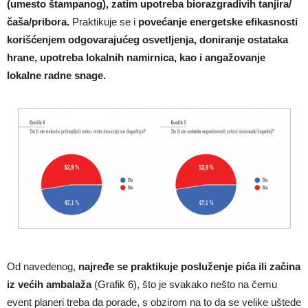
(umesto štampanog), zatim upotreba biorazgradivih tanjira/
čaša/pribora.
Praktikuje se i
povećanje energetske efikasnosti
korišćenjem odgovarajućeg osvetljenja, doniranje ostataka
hrane, upotreba lokalnih namirnica, kao i angažovanje
lokalne radne snage.
Od navedenog,
najređe se praktikuje posluženje pića ili začina
iz većih ambalaža
(Grafik 6), što je svakako nešto na čemu
event planeri treba da porade, s obzirom na to da se velike uštede