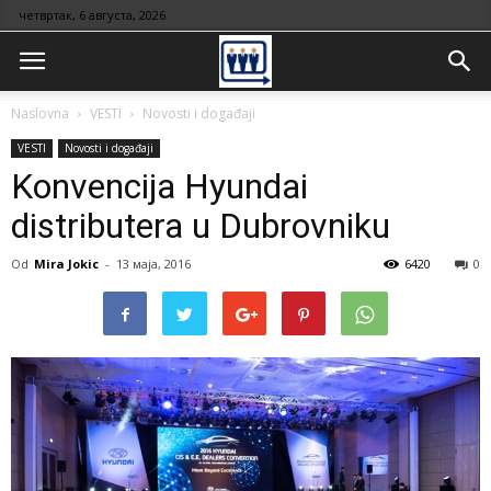
четвртак, 6 августа, 2026
Naslovna
VESTI
Novosti i događaji
VESTI
Novosti i događaji
Konvencija Hyundai
distributera u Dubrovniku
Od
Mira Jokic
-
13 маја, 2016
6420
0