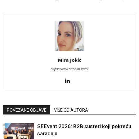
Mira Jokic
https://www.seebtm.com/
POVEZANE OBJAVE
VIŠE OD AUTORA
SEEvent 2026: B2B susreti koji pokreću
saradnju