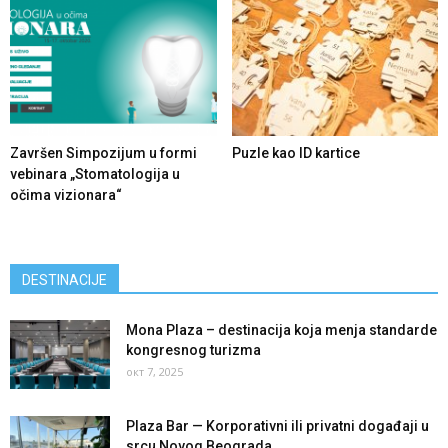
Završen Simpozijum u formi
Puzle kao ID kartice
vebinara „Stomatologija u
očima vizionara“
DESTINACIJE
Mona Plaza – destinacija koja menja standarde
kongresnog turizma
окт 7, 2025
Plaza Bar — Korporativni ili privatni događaji u
srcu Novog Beograda