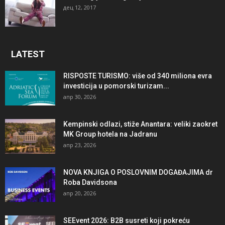
дец 12, 2017
LATEST
RISPOSTE TURISMO: više od 340 miliona evra
investicija u pomorski turizam...
апр 30, 2026
Kempinski odlazi, stiže Anantara: veliki zaokret
MK Group hotela na Jadranu
апр 23, 2026
NOVA KNJIGA O POSLOVNIM DOGAĐAJIMA dr
Roba Davidsona
апр 20, 2026
SEEvent 2026: B2B susreti koji pokreću