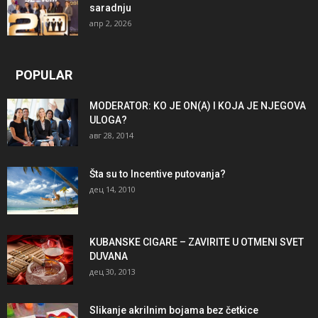
saradnju
апр 2, 2026
POPULAR
MODERATOR: KO JE ON(A) I KOJA JE NJEGOVA
ULOGA?
авг 28, 2014
Šta su to Incentive putovanja?
дец 14, 2010
KUBANSKE CIGARE – ZAVIRITE U OTMENI SVET
DUVANA
дец 30, 2013
Slikanje akrilnim bojama bez četkice