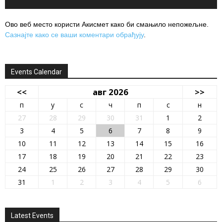
Ово веб место користи Акисмет како би смањило непожељне.
Сазнајте како се ваши коментари обрађују
.
Events Calendar
<<
авг 2026
>>
п
у
с
ч
п
с
н
27
28
29
30
31
1
2
3
4
5
6
7
8
9
10
11
12
13
14
15
16
17
18
19
20
21
22
23
24
25
26
27
28
29
30
31
1
2
3
4
5
6
Latest Events