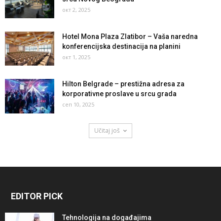
окт 2, 2025
Hotel Mona Plaza Zlatibor – Vaša naredna
konferencijska destinacija na planini
окт 1, 2025
Hilton Belgrade – prestižna adresa za
korporativne proslave u srcu grada
сеп 10, 2025
Učitaj još
EDITOR PICK
Tehnologija na događajima