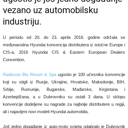
vezano uz automobilsku
industriju.
U periodu od 20. do 23. aprila 2016. godine održala se
međunarodna Hyundai konvencija distributera iz istočne Europe i
CIS-a, 2016 Hyundai CIS & Eastern European Dealers
Convention.
Radisson Blu Resort & Spa
ugostio je 100 učesnika konvencije
koji su stigli iz Rusije, Ukrajine, Hrvatske, Makedonije, BIH,
Srbije, Rumunije, Bugarske, Mađarske, Kirgistana i
Azerbejdžana, a u Dubrovniku su ostali 3 dana. U sklopu
konvencije dodeljene su nagrade za najbolje distributere u regiji,
ali i najavljeni novi modeli Hyundai automobila.
Još jedno događanje iz auto-moto svijeta odabralo je Dubrovnik