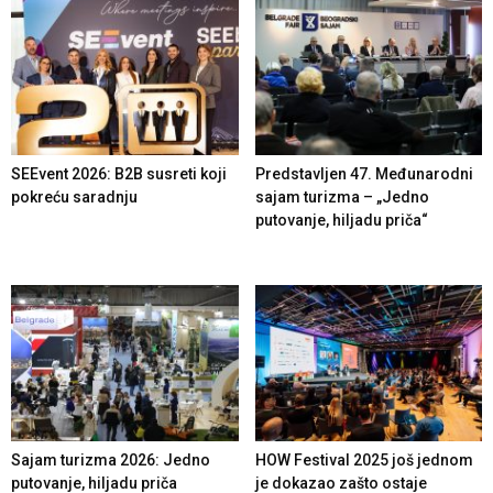
SEEvent 2026: B2B susreti koji
Predstavljen 47. Međunarodni
pokreću saradnju
sajam turizma – „Jedno
putovanje, hiljadu priča“
Sajam turizma 2026: Jedno
HOW Festival 2025 još jednom
putovanje, hiljadu priča
je dokazao zašto ostaje