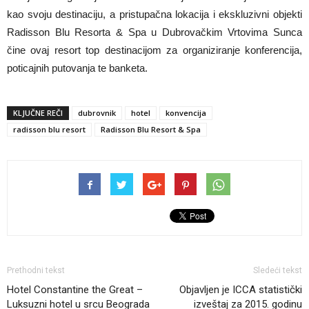
kao svoju destinaciju, a pristupačna lokacija i ekskluzivni objekti
Radisson Blu Resorta & Spa u Dubrovačkim Vrtovima Sunca
čine ovaj resort top destinacijom za organiziranje konferencija,
poticajnih putovanja te banketa.
KLJUČNE REČI
dubrovnik
hotel
konvencija
radisson blu resort
Radisson Blu Resort & Spa
Prethodni tekst
Sledeći tekst
Hotel Constantine the Great –
Objavljen je ICCA statistički
Luksuzni hotel u srcu Beograda
izveštaj za 2015. godinu