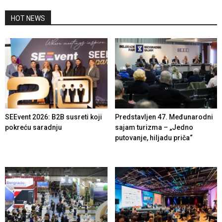
HOT NEWS
SEEvent 2026: B2B susreti koji
Predstavljen 47. Međunarodni
pokreću saradnju
sajam turizma – „Jedno
putovanje, hiljadu priča“