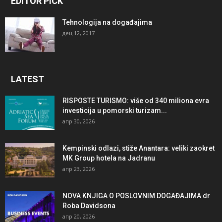
EDITOR PICK
Tehnologija na događajima
дец 12, 2017
LATEST
RISPOSTE TURISMO: više od 340 miliona evra
investicija u pomorski turizam...
апр 30, 2026
Kempinski odlazi, stiže Anantara: veliki zaokret
MK Group hotela na Jadranu
апр 23, 2026
NOVA KNJIGA O POSLOVNIM DOGAĐAJIMA dr
Roba Davidsona
апр 20, 2026