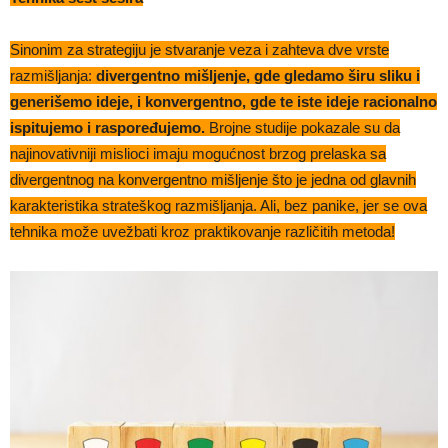
Sinonim za strategiju je stvaranje veza i zahteva dve vrste
razmišljanja:
divergentno mišljenje, gde gledamo širu sliku i
generišemo ideje, i konvergentno, gde te iste ideje racionalno
ispitujemo i raspoređujemo.
Brojne studije pokazale su da
najinovativniji mislioci imaju mogućnost brzog prelaska sa
divergentnog na konvergentno mišljenje što je jedna od glavnih
karakteristika strateškog razmišljanja. Ali, bez panike, jer se ova
tehnika može uvežbati kroz praktikovanje različitih metoda!