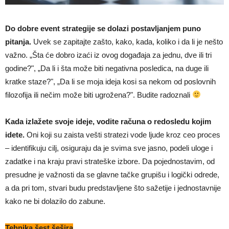
Do dobre event strategije se dolazi postavljanjem puno
pitanja.
Uvek se zapitajte zašto, kako, kada, koliko i da li je nešto
važno. „Šta će dobro izaći iz ovog događaja za jednu, dve ili tri
godine?ʺ, „Da li i šta može biti negativna posledica, na duge ili
kratke staze?ʺ, „Da li se moja ideja kosi sa nekom od poslovnih
filozofija ili nečim može biti ugrožena?ʺ. Budite radoznali
Kada izlažete svoje ideje, vodite računa o redosledu kojim
idete.
Oni koji su zaista vešti stratezi vode ljude kroz ceo proces
– identifikuju cilj, osiguraju da je svima sve jasno, podeli uloge i
zadatke i na kraju pravi strateške izbore. Da pojednostavim, od
presudne je važnosti da se glavne tačke grupišu i logički odrede,
a da pri tom, stvari budu predstavljene što sažetije i jednostavnije
kako ne bi dolazilo do zabune.
Tehnika šest šešira