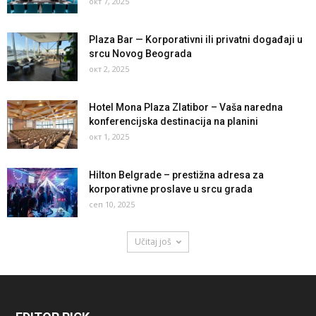
окт 7, 2025
Plaza Bar — Korporativni ili privatni događaji u
srcu Novog Beograda
окт 2, 2025
Hotel Mona Plaza Zlatibor – Vaša naredna
konferencijska destinacija na planini
окт 1, 2025
Hilton Belgrade – prestižna adresa za
korporativne proslave u srcu grada
сеп 10, 2025
Učitaj još