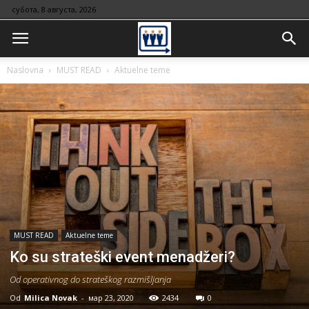
субота, 8 августа, 2026
Naslovna
MUST READ
Aktuelne teme
MUST READ
Aktuelne teme
Ko su strateški event menadžeri?
Od operativnog do strateškog razmišljanja
Od
Milica Novak
-
мар 23, 2020
2434
0