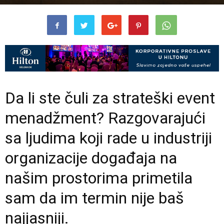
Da li ste čuli za strateški event
menadžment? Razgovarajući
sa ljudima koji rade u industriji
organizacije događaja na
našim prostorima primetila
sam da im termin nije baš
najjasniji.