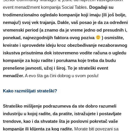
event menadžment kompanija Social Tables.
Događaji su
trodimenzionalno ogledalo kompanije koji imaju (ili još bolje,
nemaju!) svoj vek trajanja. Dakle, vaš posao je da za određeni
vremenski period (a znamo da je vreme jedno od presudnih i,
ponekad, najnezgodnijih faktora ovog poziva
) osmislite,
kreirate i sprovedete ideju kroz obezbeđivanje nezaboravnog
iskustva prisutnima dok istovremeno vodite računa o ugledu
kompanije za koju radite i porukama koje treba da budu
prenešene javnosti, užoj i široj. To je strateški event
menadžer.
A evo šta ga čini dobrog u svom poslu!
Kako razmišljati strateški?
Strateško mišljenje podrazumeva da ste dobro razumeli
industriju u kojoj radite, da pratite, istražujete i postavljate
trendove, kao i da shvatate šta je poslovni pokretač vaše
kompanije ili klijenta za kog radite.
Morate biti povezani sa