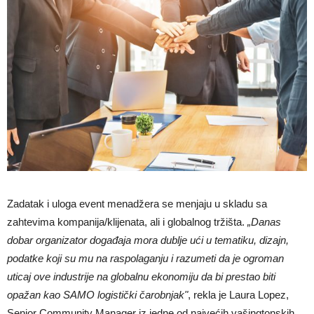
Zadatak i uloga event menadžera se menjaju u skladu sa
zahtevima kompanija/klijenata, ali i globalnog tržišta.
„Danas
dobar organizator događaja mora dublje ući u tematiku, dizajn,
podatke koji su mu na raspolaganju i razumeti da je ogroman
uticaj ove industrije na globalnu ekonomiju da bi prestao biti
opažan kao SAMO logistički čarobnjakʺ
, rekla je Laura Lopez,
Senior Community Manager iz jedne od najvećih vašingtonskih