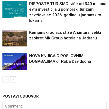
RISPOSTE TURISMO: više od 340 miliona
evra investicija u pomorski turizam
završava se 2026. godine u jadranskim
lukama
Kempinski odlazi, stiže Anantara: veliki
zaokret MK Group hotela na Jadranu
NOVA KNJIGA O POSLOVNIM
DOGAĐAJIMA dr Roba Davidsona
POSTAVI ODGOVOR