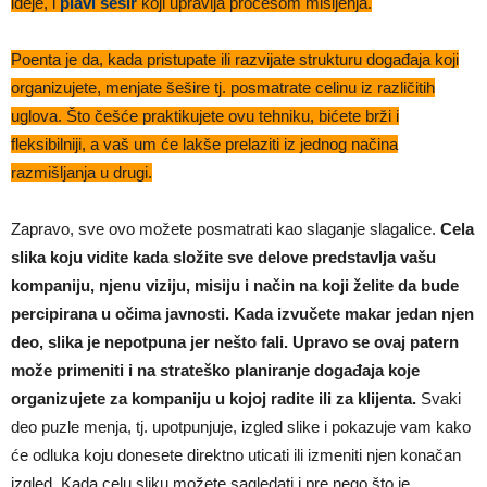
ideje, i
plavi šešir
koji upravlja procesom mišljenja.
Poenta je da, kada pristupate ili razvijate strukturu događaja koji
organizujete, menjate šešire tj. posmatrate celinu iz različitih
uglova. Što češće praktikujete ovu tehniku, bićete brži i
fleksibilniji, a vaš um će lakše prelaziti iz jednog načina
razmišljanja u drugi.
Zapravo, sve ovo možete posmatrati kao slaganje slagalice.
Cela
slika koju vidite kada složite sve delove predstavlja vašu
kompaniju, njenu viziju, misiju i način na koji želite da bude
percipirana u očima javnosti. Kada izvučete makar jedan njen
deo, slika je nepotpuna jer nešto fali. Upravo se ovaj patern
može primeniti i na strateško planiranje događaja koje
organizujete za kompaniju u kojoj radite ili za klijenta.
Svaki
deo puzle menja, tj. upotpunjuje, izgled slike i pokazuje vam kako
će odluka koju donesete direktno uticati ili izmeniti njen konačan
izgled. Kada celu sliku možete sagledati i pre nego što je