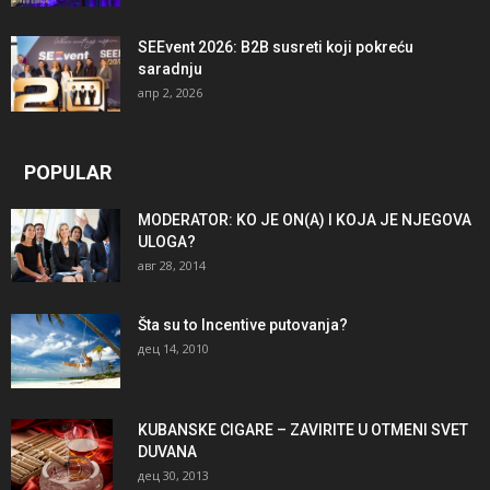
SEEvent 2026: B2B susreti koji pokreću
saradnju
апр 2, 2026
POPULAR
MODERATOR: KO JE ON(A) I KOJA JE NJEGOVA
ULOGA?
авг 28, 2014
Šta su to Incentive putovanja?
дец 14, 2010
KUBANSKE CIGARE – ZAVIRITE U OTMENI SVET
DUVANA
дец 30, 2013