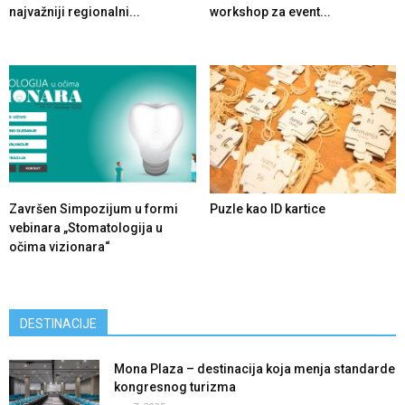
najvažniji regionalni...
workshop za event...
Završen Simpozijum u formi
Puzle kao ID kartice
vebinara „Stomatologija u
očima vizionara“
DESTINACIJE
Mona Plaza – destinacija koja menja standarde
kongresnog turizma