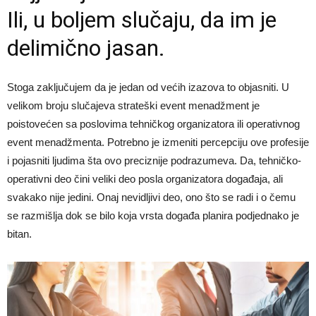
Ili, u boljem slučaju, da im je
delimično jasan.
Stoga zaključujem da je jedan od većih izazova to objasniti. U
velikom broju slučajeva strateški event menadžment je
poistovećen sa poslovima tehničkog organizatora ili operativnog
event menadžmenta. Potrebno je izmeniti percepciju ove profesije
i pojasniti ljudima šta ovo preciznije podrazumeva. Da, tehničko-
operativni deo čini veliki deo posla organizatora događaja, ali
svakako nije jedini. Onaj nevidljivi deo, ono što se radi i o čemu
se razmišlja dok se bilo koja vrsta događa planira podjednako je
bitan.