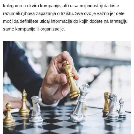
kolegama u okviru kompanije, ali i u samoj industriji da biste
razumeli njihova zapažanja o tržištu. Sve ovo je važno jer ćete
moći da definišete uticaj informacija do kojih dođete na strategiju
same kompanije ili organizacije.