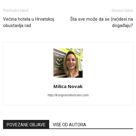
Prethodni tekst
Sledeći tekst
Većina hotela u Hrvatskoj
Šta sve može da se (ne)desi na
obustavlja rad
događaju?
Milica Novak
http://kongresniturizam.com
POVEZANE OBJAVE
VIŠE OD AUTORA