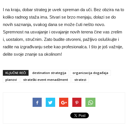
I na kraju, dobar strateg je uvek spreman da uči. Bez obzira na to
koliko radnog staža ima. Stvari se brzo menjaju, dolazi se do
novih saznanja, svakog dana se može čuti nešto novo.
Spremnost na usvajanje i osvajanje novih terena čine vas zrelim
i, uostalom, stručnim. Zato budite otvoreni, pažljivo osluškujte i
radite na izgrađivanju sebe kao profesionalca. I što je još važnije,
delite svoje znanje sa okolinom!
KLJUČNE REČI
destination strategija
organizacija događaja
planovi
strateški event menadžment
stratezi