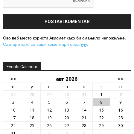
Ово веб место користи Акисмет како би смањило непожељне.
Сазнајте како се ваши коментари обрађују
.
Events Calendar
<<
авг 2026
>>
п
у
с
ч
п
с
н
27
28
29
30
31
1
2
3
4
5
6
7
8
9
10
11
12
13
14
15
16
17
18
19
20
21
22
23
24
25
26
27
28
29
30
31
1
2
3
4
5
6