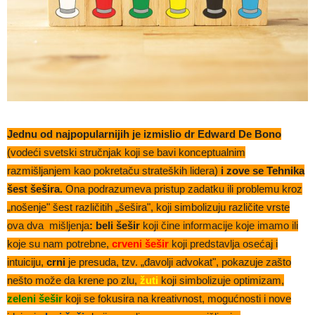
Jednu od najpopularnijih je izmislio dr Edward De Bono
(vodeći svetski stručnjak koji se bavi konceptualnim
razmišljanjem kao pokretaču strateških lidera)
i zove se Tehnika
šest šešira.
Ona podrazumeva pristup zadatku ili problemu kroz
„nošenjeʺ šest različitih „šeširaʺ, koji simbolizuju različite vrste
ova dva mišljenja
: beli šešir
koji čine informacije koje imamo ili
koje su nam potrebne,
crveni šešir
koji predstavlja osećaj i
intuiciju,
crni
je presuda, tzv. „đavolji advokatʺ, pokazuje zašto
nešto može da krene po zlu,
žuti
koji simbolizuje optimizam,
zeleni šešir
koji se fokusira na kreativnost, mogućnosti i nove