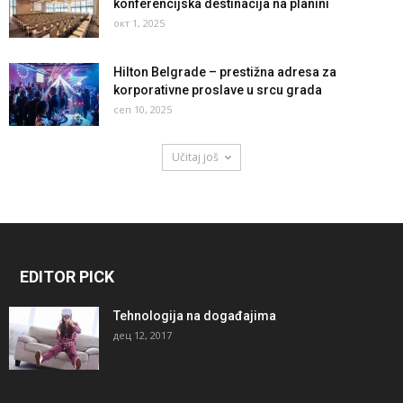
konferencijska destinacija na planini
окт 1, 2025
Hilton Belgrade – prestižna adresa za
korporativne proslave u srcu grada
сеп 10, 2025
Učitaj još
EDITOR PICK
Tehnologija na događajima
дец 12, 2017