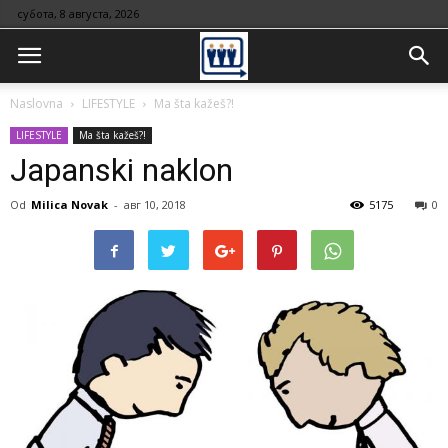
субота, 8 августа, 2026
Naslovna
LIFESTYLE
Ma šta kažeš?!
LIFESTYLE
Ma šta kažeš?!
Japanski naklon
Od
Milica Novak
-
авг 10, 2018
5175
0