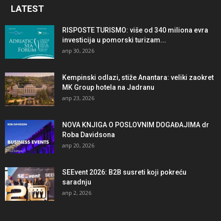
LATEST
RISPOSTE TURISMO: više od 340 miliona evra
investicija u pomorski turizam...
апр 30, 2026
Kempinski odlazi, stiže Anantara: veliki zaokret
MK Group hotela na Jadranu
апр 23, 2026
NOVA KNJIGA O POSLOVNIM DOGAĐAJIMA dr
Roba Davidsona
апр 20, 2026
SEEvent 2026: B2B susreti koji pokreću
saradnju
апр 2, 2026