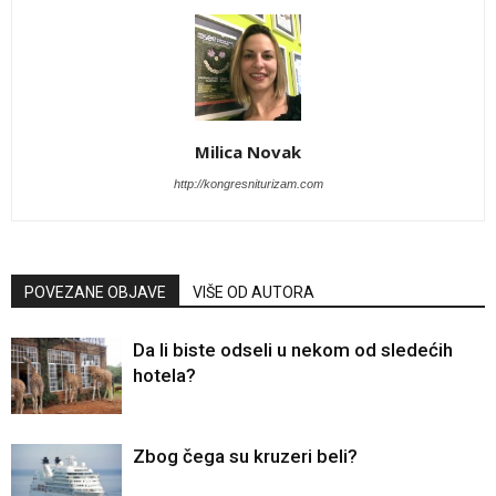
Milica Novak
http://kongresniturizam.com
POVEZANE OBJAVE
VIŠE OD AUTORA
Da li biste odseli u nekom od sledećih
hotela?
Zbog čega su kruzeri beli?