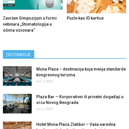
Završen Simpozijum u formi
Puzle kao ID kartice
vebinara „Stomatologija u
očima vizionara“
DESTINACIJE
Mona Plaza – destinacija koja menja standarde
kongresnog turizma
окт 7, 2025
Plaza Bar — Korporativni ili privatni događaji u
srcu Novog Beograda
окт 2, 2025
Hotel Mona Plaza Zlatibor – Vaša naredna