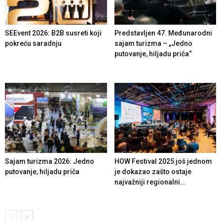
SEEvent 2026: B2B susreti koji
Predstavljen 47. Međunarodni
pokreću saradnju
sajam turizma – „Jedno
putovanje, hiljadu priča“
Sajam turizma 2026: Jedno
HOW Festival 2025 još jednom
putovanje, hiljadu priča
je dokazao zašto ostaje
najvažniji regionalni...