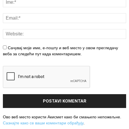
Сачувај моје име, е-пошту и веб место у овом прегледачу
веба за следећи пут када коментаришем.
Ово веб место користи Акисмет како би смањило непожељне.
Сазнајте како се ваши коментари обрађују
.