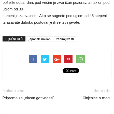
poželite dobar dan, pod većim je zvaničan pozdrav, a naklon pod
uglom od 30
stepeni je zahvalnost. Ako se sagnete pod uglom od 45 stepeni
izražavate duboko poštovanje ili se izvinjavate.
KLJUČNE REČI
japanski naklon
zanimljivosti
Prethodni tekst
Sledeći tekst
Priprema za „okean gotivnosti“
Činjenice o medu