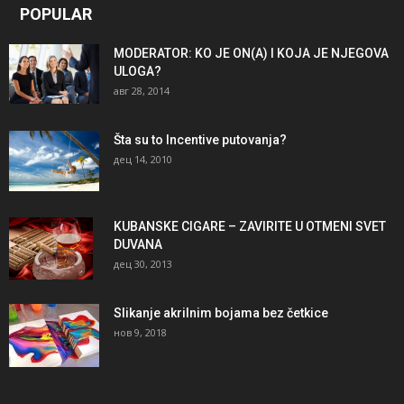
POPULAR
MODERATOR: KO JE ON(A) I KOJA JE NJEGOVA
ULOGA?
авг 28, 2014
Šta su to Incentive putovanja?
дец 14, 2010
KUBANSKE CIGARE – ZAVIRITE U OTMENI SVET
DUVANA
дец 30, 2013
Slikanje akrilnim bojama bez četkice
нов 9, 2018