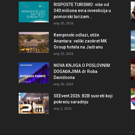
RISPOSTE TURISMO: više od
340 miliona evra investicija u
pomorski turizam...
апр 30, 2026
Kempinski odlazi, stiže
Anantara: veliki zaokret MK
Group hotela na Jadranu
апр 23, 2026
NOVA KNJIGA O POSLOVNIM
DOGAĐAJIMA dr Roba
Davidsona
апр 20, 2026
SEEvent 2026: B2B susreti koji
pokreću saradnju
апр 2, 2026