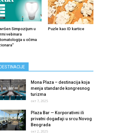
vršen Simpozijum u
Puzle kao ID kartice
rmi vebinara
tomatologija u očima
zionara“
DESTINACIJE
Mona Plaza – destinacija koja
menja standarde kongresnog
turizma
окт 7, 2025
Plaza Bar — Korporativni ili
privatni događaji u srcu Novog
Beograda
окт 2, 2025