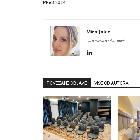
PReS 2014
Mira Jokic
https://www.seebtm.com/
POVEZANE OBJAVE
VIŠE OD AUTORA