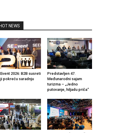
HOT NEWS
Event 2026: B2B susreti
Predstavljen 47.
ji pokreću saradnju
Međunarodni sajam
turizma – „Jedno
putovanje, hiljadu priča“