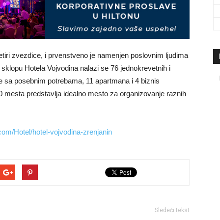
travel
etiri zvezdice, i prvenstveno je namenjen poslovnim ljudima
sklopu Hotela Vojvodina nalazi se 76 jednokrevetnih i
&
e sa posebnim potrebama, 11 apartmana i 4 biznis
0 mesta predstavlja idealno mesto za organizovanje raznih
com/Hotel/hotel-vojvodina-zrenjanin
meetings
magazine
Sledeći tekst