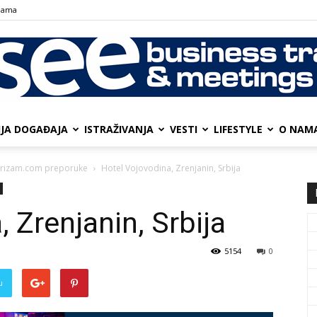
nama
IJA DOGAĐAJA
ISTRAŽIVANJA
VESTI
LIFESTYLE
О NAM
SEE
urizam.com preporuke
Hotel Vojovodina, Zrenjanin, Srbija
 Zrenjanin, Srbija
Business
5154
0
u