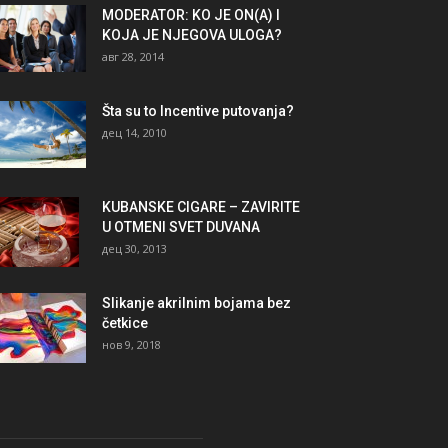
MODERATOR: KO JE ON(A) I
KOJA JE NJEGOVA ULOGA?
авг 28, 2014
Šta su to Incentive putovanja?
дец 14, 2010
KUBANSKE CIGARE – ZAVIRITE
U OTMENI SVET DUVANA
дец 30, 2013
Slikanje akrilnim bojama bez
četkice
нов 9, 2018