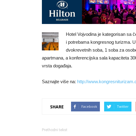
Hotel Vojvodina je kategorisan sa č
i potrebama kongresnog turizma. U 
dvokrevetnih soba, 1 soba za osob
apartmana, a konferencijska sala kapaciteta 30
vrsta događaja.
Saznajte više na:
http://www.kongresniturizam.
SHARE
Facebook
Twitter
Prethodni tekst