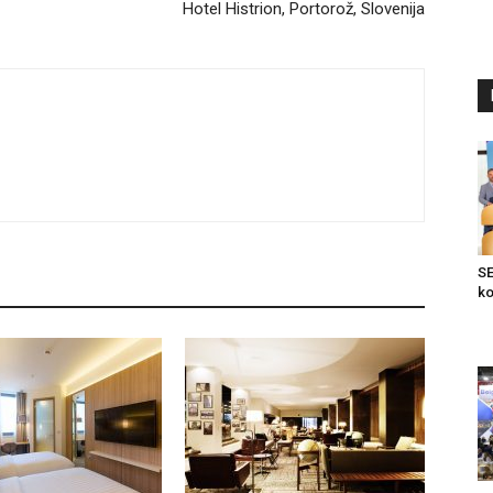
Hotel Histrion, Portorož, Slovenija
SE
ko