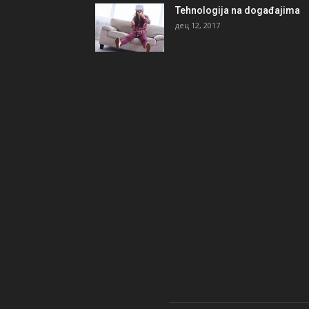
Tehnologija na događajima
дец 12, 2017