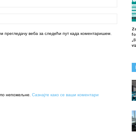
Za
вом прегледачу веба за следећи пут када коментаришем.
fo
„S
vi
њило непожељне.
Сазнајте како се ваши коментари