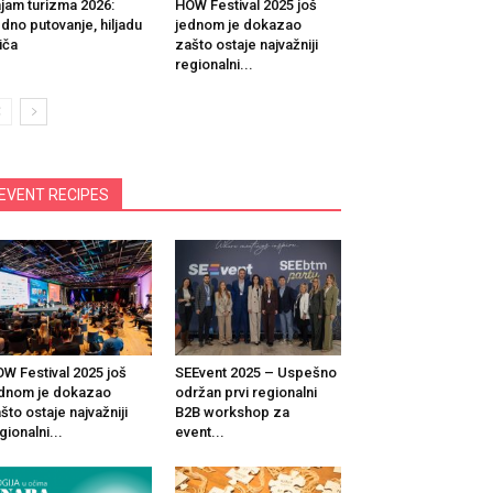
jam turizma 2026:
HOW Festival 2025 još
dno putovanje, hiljadu
jednom je dokazao
iča
zašto ostaje najvažniji
regionalni...
EVENT RECIPES
W Festival 2025 još
SEEvent 2025 – Uspešno
dnom je dokazao
održan prvi regionalni
što ostaje najvažniji
B2B workshop za
gionalni...
event...