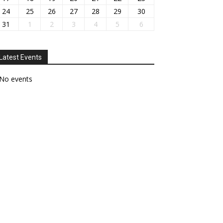
24
25
26
27
28
29
30
31
1
2
3
4
5
6
Latest Events
No events