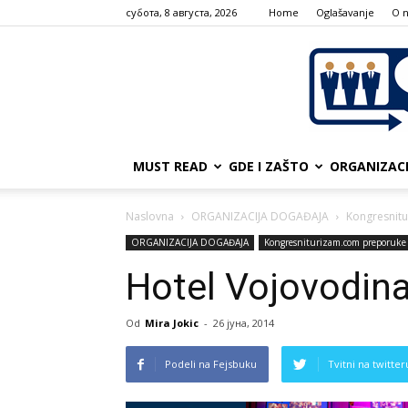
субота, 8 августа, 2026
Home
Oglašavanje
О 
MUST READ
GDE I ZAŠTO
ORGANIZAC
Naslovna
ORGANIZACIJA DOGAĐAJA
Kongresnit
ORGANIZACIJA DOGAĐAJA
Kongresniturizam.com preporuke
Hotel Vojovodina,
Od
Mira Jokic
-
26 јуна, 2014
Podeli na Fejsbuku
Tvitni na twitter