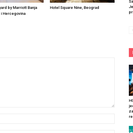
Sa
Je
yard by Marriott Banja
Hotel Square Nine, Beograd
pr
 i Hercegovina
HO
je
za
re