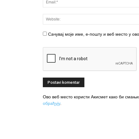
Сачувај моје име, е-пошту и веб место у о
Ово веб место користи Акисмет како би сма
обрађују
.