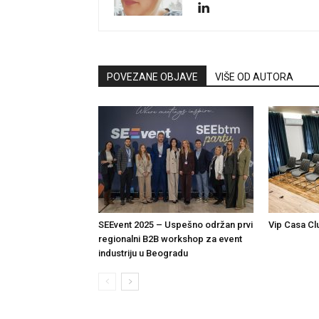
POVEZANE OBJAVE
VIŠE OD AUTORA
SEEvent 2025 – Uspešno održan prvi
Vip Casa Clu
regionalni B2B workshop za event
industriju u Beogradu