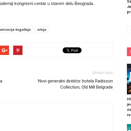
Sa
oderniji kongresni centar u starom delu Beograda.
Je
pr
anizacija događaja
srbija
Sledeći tekst
ra
Novi generalni direktor hotela Radisson
Collection, Old Mill Belgrade
HO
je
za
re