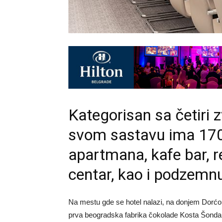
Kategorisan sa četiri 
svom sastavu ima 170 
apartmana, kafe bar, re
centar, kao i podzemn
Na mestu gde se hotel nalazi, na donjem Dorćolu
prva beogradska fabrika čokolade Kosta Šonda. 