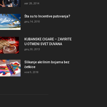
авг 28, 2014
Šta su to Incentive putovanja?
дец 14, 2010
KUBANSKE CIGARE – ZAVIRITE
U OTMENI SVET DUVANA
дец 30, 2013
Slikanje akrilnim bojama bez
četkice
нов 9, 2018