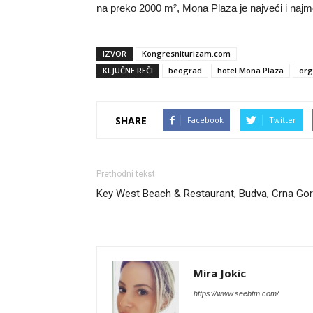
na preko 2000 m², Mona Plaza je najveći i najm
IZVOR
Kongresniturizam.com
KLJUČNE REČI
beograd
hotel Mona Plaza
org
SHARE
Facebook
Twitter
Prethodni tekst
Key West Beach & Restaurant, Budva, Crna Go
Mira Jokic
https://www.seebtm.com/