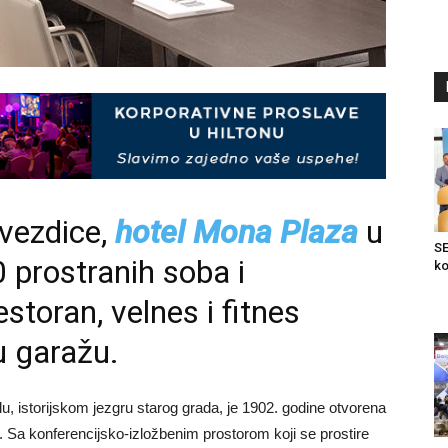
zvezdice,
hotel Mona Plaza
u
SE
prostranih soba i
ko
storan, velnes i fitnes
u garažu.
, istorijskom jezgru starog grada, je 1902. godine otvorena
Sa konferencijsko-izložbenim prostorom koji se prostire