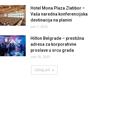
Hotel Mona Plaza Zlatibor –
Vaša naredna konferencijska
destinacija na planini
окт 1, 2025
Hilton Belgrade – prestižna
adresa za korporativne
proslave u srcu grada
сеп 10, 2025
Učitaj još