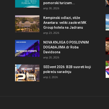
pomorski turizam...
апр 30, 2026
Kempinski odlazi, stiže
Anantara: veliki zaokret MK
Group hotela na Jadranu
апр 23, 2026
NOVA KNJIGA O POSLOVNIM
DOGAĐAJIMA dr Roba
Davidsona
апр 20, 2026
SEEvent 2026: B2B susreti koji
pokreću saradnju
апр 2, 2026