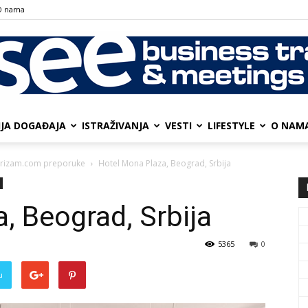
О nama
IJA DOGAĐAJA
ISTRAŽIVANJA
VESTI
LIFESTYLE
О NAM
SEE
urizam.com preporuke
Hotel Mona Plaza, Beograd, Srbija
, Beograd, Srbija
Business
5365
0
u