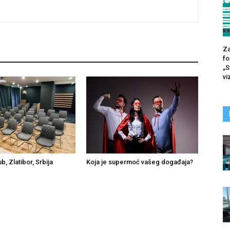
Za
fo
„S
vi
b, Zlatibor, Srbija
Koja je supermoć vašeg događaja?