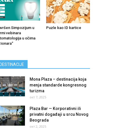
vršen Simpozijum u
Puzle kao ID kartice
rmi vebinara
tomatologija u očima
zionara“
DESTINACIJE
Mona Plaza – destinacija koja
menja standarde kongresnog
turizma
окт 7, 2025
Plaza Bar — Korporativni ili
privatni događaji u srcu Novog
Beograda
окт 2, 2025