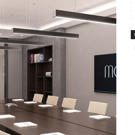
travel
&
meetings
magazine