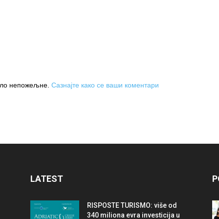
њило непожељне.
Сазнајте како се ваши коментари
LATEST
P
RISPOSTE TURISMO: više od
340 miliona evra investicija u