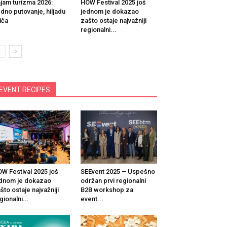
jam turizma 2026:
HOW Festival 2025 još
dno putovanje, hiljadu
jednom je dokazao
iča
zašto ostaje najvažniji
regionalni...
EVENT RECIPES
W Festival 2025 još
SEEvent 2025 – Uspešno
dnom je dokazao
održan prvi regionalni
što ostaje najvažniji
B2B workshop za
gionalni...
event...