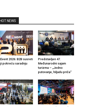
HOT NEWS
Event 2026: B2B susreti
Predstavljen 47.
ji pokreću saradnju
Međunarodni sajam
turizma – „Jedno
putovanje, hiljadu priča“