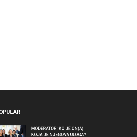
OPULAR
MODERATOR: KO JE ON(A) I
KOJA JE NJEGOVA ULOGA?