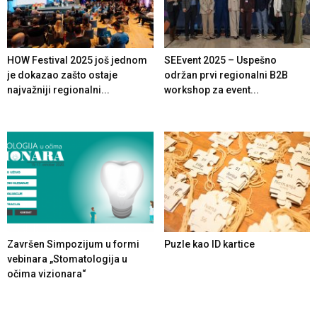
HOW Festival 2025 još jednom
SEEvent 2025 – Uspešno
je dokazao zašto ostaje
održan prvi regionalni B2B
najvažniji regionalni...
workshop za event...
Završen Simpozijum u formi
Puzle kao ID kartice
vebinara „Stomatologija u
očima vizionara“