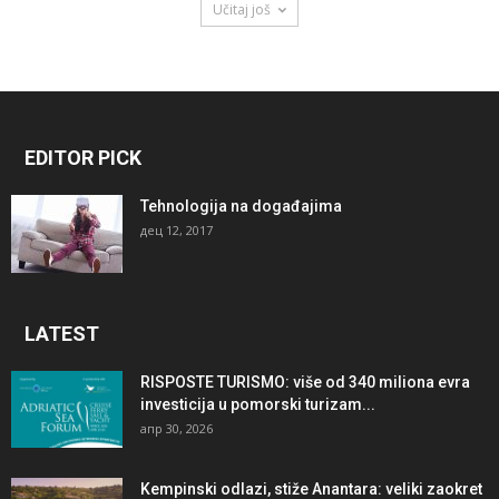
Učitaj još
EDITOR PICK
Tehnologija na događajima
дец 12, 2017
LATEST
RISPOSTE TURISMO: više od 340 miliona evra
investicija u pomorski turizam...
апр 30, 2026
Kempinski odlazi, stiže Anantara: veliki zaokret