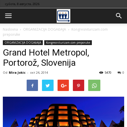
субота, 8 августа, 2026
Naslovna
ORGANIZACIJA DOGAĐAJA
Kongresniturizam.com
preporuke
ORGANIZACIJA DOGAĐAJA
Kongresniturizam.com preporuke
Grand Hotel Metropol,
Portorož, Slovenija
Od
Mira Jokic
-
окт 24, 2014
5470
0