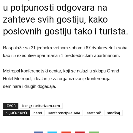
u potpunosti odgovara na
zahteve svih gostiju, kako
poslovnih gostiju tako i turista.
Raspolaže sa 31 jednokrevetnom sobom i 67 dvokrevetnih soba,
kao i 5 executive apartmana i 1 predsedničkim apartmanom.
Metropol konferencijski centar, koji se nalazi u sklopu Grand
Hotel Metropol, idealan je za organizovanje konferencija,
seminara i drugih događaja.
IZVOR
Kongresniturizam.com
KLJUČNE REČI
hotel
konferencijska sala
portorož
smeštaj