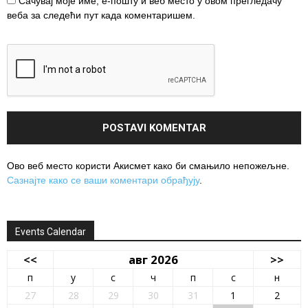
Сачувај моје име, е-пошту и веб место у овом прегледачу
веба за следећи пут када коментаришем.
Ово веб место користи Акисмет како би смањило непожељне.
Сазнајте како се ваши коментари обрађују
.
Events Calendar
<<
авг 2026
>>
п
у
с
ч
п
с
н
27
28
29
30
31
1
2