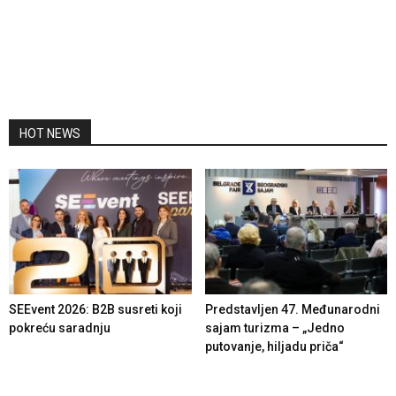
HOT NEWS
SEEvent 2026: B2B susreti koji
Predstavljen 47. Međunarodni
pokreću saradnju
sajam turizma – „Jedno
putovanje, hiljadu priča“