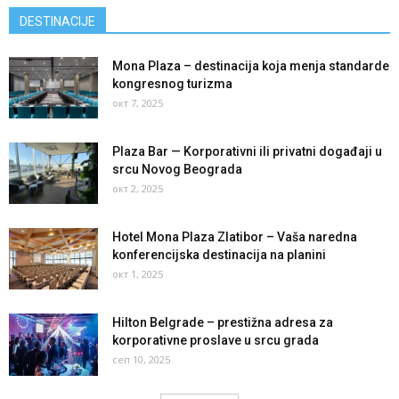
DESTINACIJE
Mona Plaza – destinacija koja menja standarde
kongresnog turizma
окт 7, 2025
Plaza Bar — Korporativni ili privatni događaji u
srcu Novog Beograda
окт 2, 2025
Hotel Mona Plaza Zlatibor – Vaša naredna
konferencijska destinacija na planini
окт 1, 2025
Hilton Belgrade – prestižna adresa za
korporativne proslave u srcu grada
сеп 10, 2025