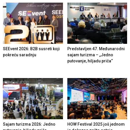
SEEvent 2026: B2B susreti koji
Predstavljen 47. Međunarodni
pokreću saradnju
sajam turizma – „Jedno
putovanje, hiljadu priča“
Sajam turizma 2026: Jedno
HOW Festival 2025 još jednom