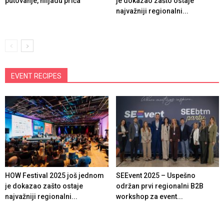
putovanje, hiljadu priča
je dokazao zašto ostaje
najvažniji regionalni...
EVENT RECIPES
HOW Festival 2025 još jednom
SEEvent 2025 – Uspešno
je dokazao zašto ostaje
održan prvi regionalni B2B
najvažniji regionalni...
workshop za event...