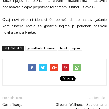
ističe njegov stil baziran na drvenim materijalima i nastavlja
naglašavati njegov prepoznatljivi primarni simbol – slovo B.
Ovaj novi vizuelni identitet će pomoći da se nastavi jačanje
komunikacije hotela sa gostima kojima je potreban poslovni
hotel u centru Rijeke.
KLJUČNE REČI
grand hotel bonavia
hotel
rijeka
Prethodni tekst
Sledeći tekst
Gejmifikacija
Otvoren Wellness i Spa centar u