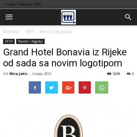
петак, 7 августа, 2026
Naslovna
VESTI
Novosti i događaji
VESTI
Novosti i događaji
Grand Hotel Bonavia iz Rijeke
od sada sa novim logotipom
Od
Mira Jokic
-
6 маја, 2015
5269
0