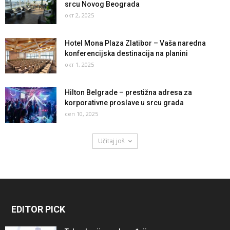
srcu Novog Beograda
окт 2, 2025
Hotel Mona Plaza Zlatibor – Vaša naredna
konferencijska destinacija na planini
окт 1, 2025
Hilton Belgrade – prestižna adresa za
korporativne proslave u srcu grada
сеп 10, 2025
Učitaj još
EDITOR PICK