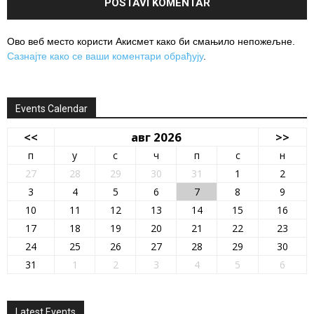
Ово веб место користи Акисмет како би смањило непожељне.
Сазнајте како се ваши коментари обрађују
.
Events Calendar
<<
авг 2026
>>
п
у
с
ч
п
с
н
27
28
29
30
31
1
2
3
4
5
6
7
8
9
10
11
12
13
14
15
16
17
18
19
20
21
22
23
24
25
26
27
28
29
30
31
1
2
3
4
5
6
Latest Events