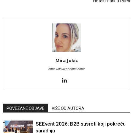
Hotelu Park u Rumi
Mira Jokic
https://www.seebtm.com/
POVEZANE OBJAVE
VIŠE OD AUTORA
SEEvent 2026: B2B susreti koji pokreću
saradnju