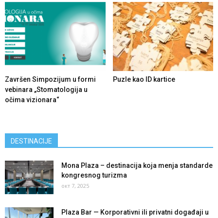
Završen Simpozijum u formi
Puzle kao ID kartice
vebinara „Stomatologija u
očima vizionara“
DESTINACIJE
Mona Plaza – destinacija koja menja standarde
kongresnog turizma
окт 7, 2025
Plaza Bar — Korporativni ili privatni događaji u