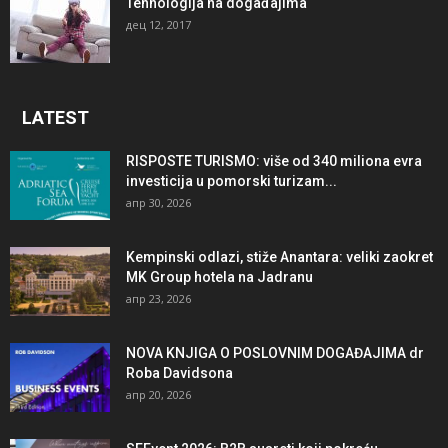
Tehnologija na događajima
дец 12, 2017
LATEST
RISPOSTE TURISMO: više od 340 miliona evra
investicija u pomorski turizam...
апр 30, 2026
Kempinski odlazi, stiže Anantara: veliki zaokret
MK Group hotela na Jadranu
апр 23, 2026
NOVA KNJIGA O POSLOVNIM DOGAĐAJIMA dr
Roba Davidsona
апр 20, 2026