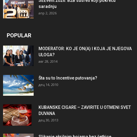
SEEvent 2026: B2B susreti koji pokreću
saradnju
апр 2, 2026
POPULAR
MODERATOR: KO JE ON(A) I KOJA JE NJEGOVA
ULOGA?
авг 28, 2014
Šta su to Incentive putovanja?
дец 14, 2010
KUBANSKE CIGARE – ZAVIRITE U OTMENI SVET
DUVANA
дец 30, 2013
Slikanje akrilnim bojama bez četkice