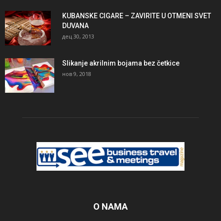
KUBANSKE CIGARE – ZAVIRITE U OTMENI SVET
DUVANA
дец 30, 2013
Slikanje akrilnim bojama bez četkice
нов 9, 2018
O NAMA