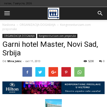
петак, 7 августа, 2026
Naslovna
ORGANIZACIJA DOGAĐAJA
Kongresniturizam.com
preporuke
ORGANIZACIJA DOGAĐAJA
Kongresniturizam.com preporuke
Garni hotel Master, Novi Sad,
Srbija
Od
Mira Jokic
-
окт 11, 2013
5230
0