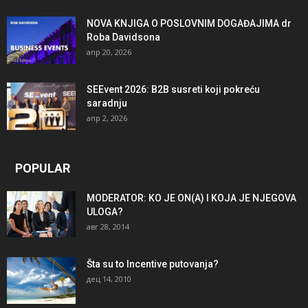
NOVA KNJIGA O POSLOVNIM DOGAĐAJIMA dr
Roba Davidsona
апр 20, 2026
SEEvent 2026: B2B susreti koji pokreću
saradnju
апр 2, 2026
POPULAR
MODERATOR: KO JE ON(A) I KOJA JE NJEGOVA
ULOGA?
авг 28, 2014
Šta su to Incentive putovanja?
дец 14, 2010