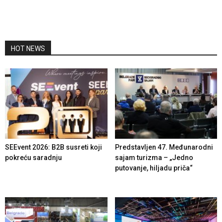
HOT NEWS
SEEvent 2026: B2B susreti koji
Predstavljen 47. Međunarodni
pokreću saradnju
sajam turizma – „Jedno
putovanje, hiljadu priča“