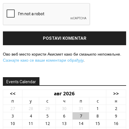
Ово веб место користи Акисмет како би смањило непожељне.
Сазнајте како се ваши коментари обрађују
.
Events Calendar
<<
авг 2026
>>
п
у
с
ч
п
с
н
27
28
29
30
31
1
2
3
4
5
6
7
8
9
10
11
12
13
14
15
16