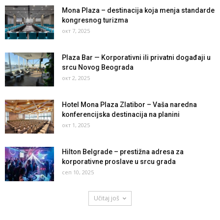
Mona Plaza – destinacija koja menja standarde
kongresnog turizma
окт 7, 2025
Plaza Bar — Korporativni ili privatni događaji u
srcu Novog Beograda
окт 2, 2025
Hotel Mona Plaza Zlatibor – Vaša naredna
konferencijska destinacija na planini
окт 1, 2025
Hilton Belgrade – prestižna adresa za
korporativne proslave u srcu grada
сеп 10, 2025
Učitaj još