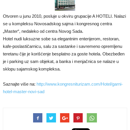
Otvoren u junu 2010, posluje u okviru grupacije A HOTELI. Nalazi
se u kompleksu Novosadskog sajma i kongresnog centra
„Master“, nedaleko od centra Novog Sada.
Hotel nudi luksuzne sobe sa elegantnim enterijerom, restoran,
kafe-poslastičarnicu, salu za sastanke i savremeno opremljenu
teretanu čije je korišćenje besplatno za goste hotela. Obezbeđen
je i parking uz sam objekat, a banka i menjačnica se nalaze u
sklopu sajamskog kompleksa.
Saznajte više na:
http://www.kongresniturizam.com/Hotel/garni-
hotel-master-novi-sad