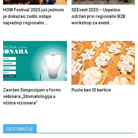
HOW Festival 2025 još jednom
SEEvent 2025 – Uspešno
je dokazao zašto ostaje
održan prvi regionalni B2B
najvažniji regionalni...
workshop za event...
Završen Simpozijum u formi
Puzle kao ID kartice
vebinara „Stomatologija u
očima vizionara“
DESTINACIJE