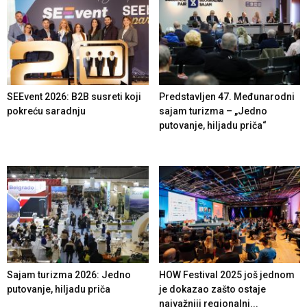
SEEvent 2026: B2B susreti koji
Predstavljen 47. Međunarodni
pokreću saradnju
sajam turizma – „Jedno
putovanje, hiljadu priča“
Sajam turizma 2026: Jedno
HOW Festival 2025 još jednom
putovanje, hiljadu priča
je dokazao zašto ostaje
najvažniji regionalni...