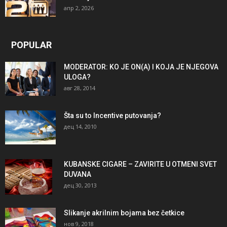
апр 2, 2026
POPULAR
MODERATOR: KO JE ON(A) I KOJA JE NJEGOVA
ULOGA?
авг 28, 2014
Šta su to Incentive putovanja?
дец 14, 2010
KUBANSKE CIGARE – ZAVIRITE U OTMENI SVET
DUVANA
дец 30, 2013
Slikanje akrilnim bojama bez četkice
нов 9, 2018