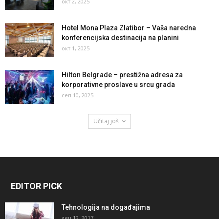
окт 2, 2025
Hotel Mona Plaza Zlatibor – Vaša naredna
konferencijska destinacija na planini
окт 1, 2025
Hilton Belgrade – prestižna adresa za
korporativne proslave u srcu grada
сеп 10, 2025
Učitaj još
EDITOR PICK
Tehnologija na događajima
дец 12, 2017