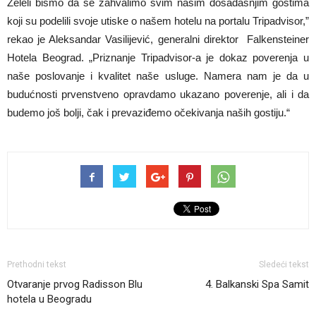
Želeli bismo da se zahvalimo svim našim dosadašnjim gostima
koji su podelili svoje utiske o našem hotelu na portalu Tripadvisor,”
rekao je Aleksandar Vasilijević, generalni direktor Falkensteiner
Hotela Beograd. „Priznanje Tripadvisor-a je dokaz poverenja u
naše poslovanje i kvalitet naše usluge. Namera nam je da u
budućnosti prvenstveno opravdamo ukazano poverenje, ali i da
budemo još bolji, čak i prevaziđemo očekivanja naših gostiju.“
Prethodni tekst
Sledeći tekst
Otvaranje prvog Radisson Blu
4. Balkanski Spa Samit
hotela u Beogradu