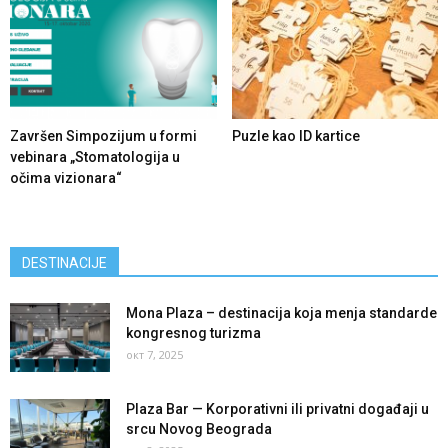
Završen Simpozijum u formi
Puzle kao ID kartice
vebinara „Stomatologija u
očima vizionara“
DESTINACIJE
Mona Plaza – destinacija koja menja standarde
kongresnog turizma
окт 7, 2025
Plaza Bar — Korporativni ili privatni događaji u
srcu Novog Beograda