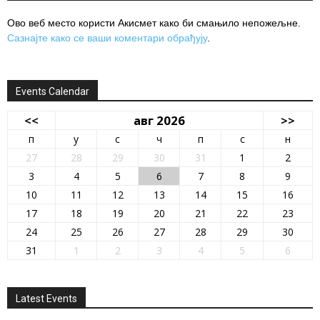
Ово веб место користи Акисмет како би смањило непожељне.
Сазнајте како се ваши коментари обрађују
.
Events Calendar
<<
авг 2026
>>
п
у
с
ч
п
с
н
27
28
29
30
31
1
2
3
4
5
6
7
8
9
10
11
12
13
14
15
16
17
18
19
20
21
22
23
24
25
26
27
28
29
30
31
1
2
3
4
5
6
Latest Events