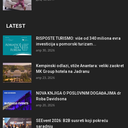
LATEST
RISPOSTE TURISMO: više od 340 miliona evra
investicija u pomorski turizam...
апр 30, 2026
Kempinski odlazi, stiže Anantara: veliki zaokret
MK Group hotela na Jadranu
апр 23, 2026
NOVA KNJIGA O POSLOVNIM DOGAĐAJIMA dr
Roba Davidsona
апр 20, 2026
SEEvent 2026: B2B susreti koji pokreću
saradnju