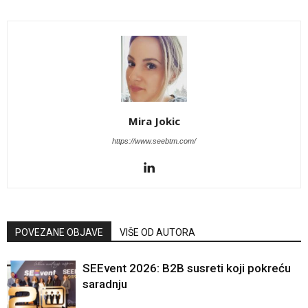
Mira Jokic
https://www.seebtm.com/
POVEZANE OBJAVE
VIŠE OD AUTORA
SEEvent 2026: B2B susreti koji pokreću
saradnju