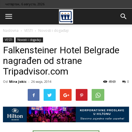
четвртак, 6 августа, 2026
Naslovna
VESTI
Novosti i događaji
VESTI
Novosti i događaji
Falkensteiner Hotel Belgrade
nagrađen od strane
Tripadvisor.com
Od
Mira Jokic
-
26 маја, 2014
4969
0