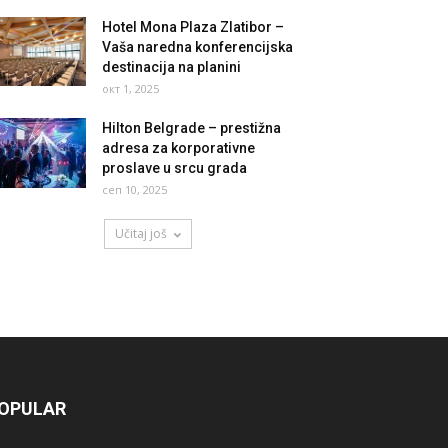
Hotel Mona Plaza Zlatibor –
Vaša naredna konferencijska
destinacija na planini
окт 1, 2025
Hilton Belgrade – prestižna
adresa za korporativne
proslave u srcu grada
сеп 10, 2025
Učitaj još
OPULAR