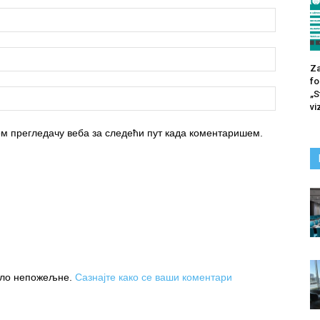
Za
fo
„S
vi
вом прегледачу веба за следећи пут када коментаришем.
њило непожељне.
Сазнајте како се ваши коментари