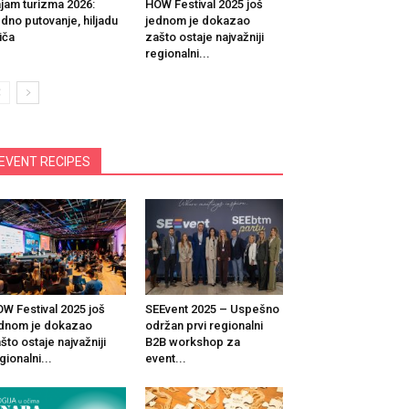
jam turizma 2026:
HOW Festival 2025 još
dno putovanje, hiljadu
jednom je dokazao
iča
zašto ostaje najvažniji
regionalni...
EVENT RECIPES
W Festival 2025 još
SEEvent 2025 – Uspešno
dnom je dokazao
održan prvi regionalni
što ostaje najvažniji
B2B workshop za
gionalni...
event...