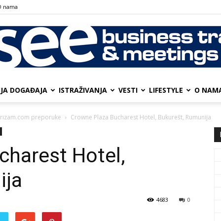
О nama
IJA DOGAĐAJA
ISTRAŽIVANJA
VESTI
LIFESTYLE
О NAM
SEE
urizam.com preporuke
Crowne Plaza Bucharest Hotel, Bukurešt, Rumunija
charest Hotel,
Business
ija
4683
0