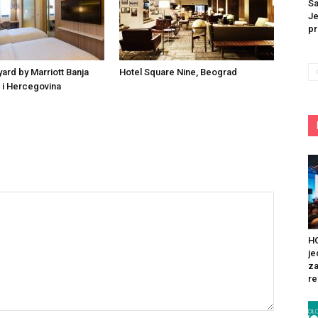
Sa
Je
pr
yard by Marriott Banja
Hotel Square Nine, Beograd
 i Hercegovina
HO
je
za
re