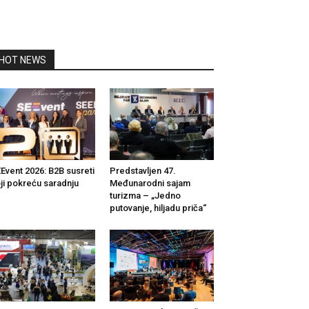
HOT NEWS
Event 2026: B2B susreti
Predstavljen 47.
ji pokreću saradnju
Međunarodni sajam
turizma – „Jedno
putovanje, hiljadu priča“