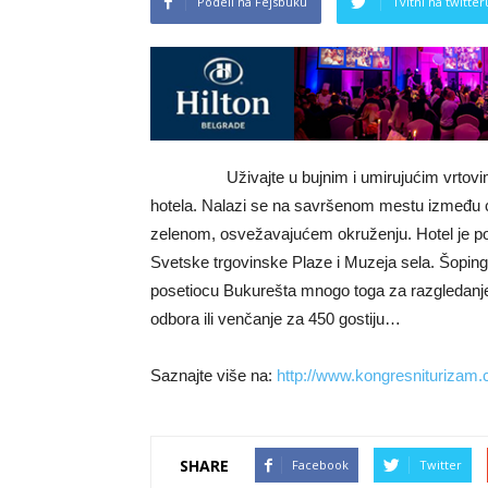
Podeli na Fejsbuku
Tvitni na twitter
Uživajte u bujnim i umirujućim vrtov
hotela. Nalazi se na savršenom mestu između
zelenom, osvežavajućem okruženju. Hotel je po
Svetske trgovinske Plaze i Muzeja sela. Šoping, 
posetiocu Bukurešta mnogo toga za razgledanje 
odbora ili venčanje za 450 gostiju…
Saznajte više na:
http://www.kongresniturizam.
SHARE
Facebook
Twitter