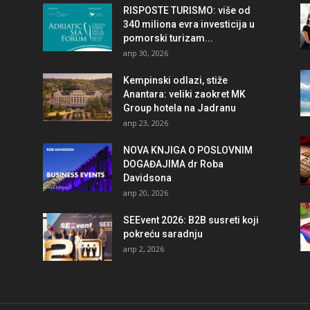
RISPOSTE TURISMO: više od
340 miliona evra investicija u
pomorski turizam...
апр 30, 2026
Kempinski odlazi, stiže
Anantara: veliki zaokret MK
Group hotela na Jadranu
апр 23, 2026
NOVA KNJIGA O POSLOVNIM
DOGAĐAJIMA dr Roba
Davidsona
апр 20, 2026
SEEvent 2026: B2B susreti koji
pokreću saradnju
апр 2, 2026