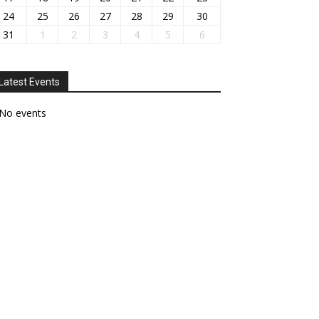
24
25
26
27
28
29
30
31
1
2
3
4
5
6
Latest Events
No events