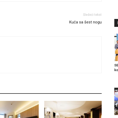
Sledeći tekst
Kuća sa šest nogu
SE
ko