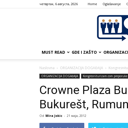
четвртак, 6 августа, 2026
Home
Oglašavanje
MUST READ
GDE I ZAŠTO
ORGANIZAC
Naslovna
ORGANIZACIJA DOGAĐAJA
Kongresnit
ORGANIZACIJA DOGAĐAJA
Kongresniturizam.com preporuke
Crowne Plaza Bu
Bukurešt, Rumun
Od
Mira Jokic
-
21 маја, 2012