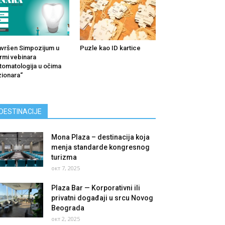
vršen Simpozijum u
Puzle kao ID kartice
rmi vebinara
tomatologija u očima
zionara“
DESTINACIJE
Mona Plaza – destinacija koja
menja standarde kongresnog
turizma
окт 7, 2025
Plaza Bar — Korporativni ili
privatni događaji u srcu Novog
Beograda
окт 2, 2025