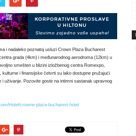
u
travel
&
ima i nadaleko poznatoj usluzi Crown Plaza Bucharest
 centra grada (4km) i međunarodnog aerodroma (12km) u
voljno smešten u blizini izložbenog centra Romexpo,
kulturne i finansijske četvrti su lako dostupne pružajući
i uživanje. Pozovite goste na intimni sastanak upravnog
meetings
com/Hotel/crowne-plaza-bucharest-hotel
magazine