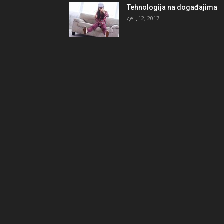
Tehnologija na događajima
дец 12, 2017