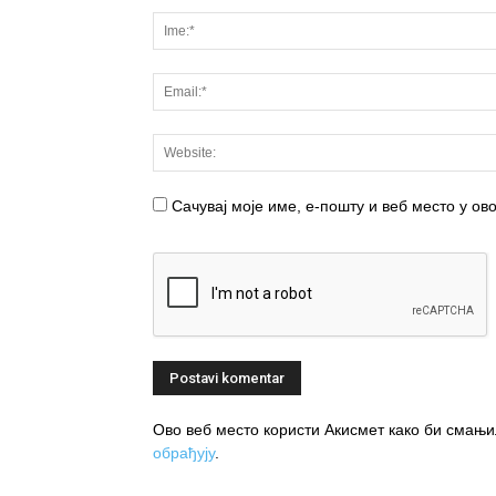
Сачувај моје име, е-пошту и веб место у о
Ово веб место користи Акисмет како би сма
обрађују
.