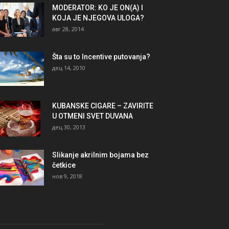
MODERATOR: KO JE ON(A) I
KOJA JE NJEGOVA ULOGA?
авг 28, 2014
Šta su to Incentive putovanja?
дец 14, 2010
KUBANSKE CIGARE – ZAVIRITE
U OTMENI SVET DUVANA
дец 30, 2013
Slikanje akrilnim bojama bez
četkice
нов 9, 2018