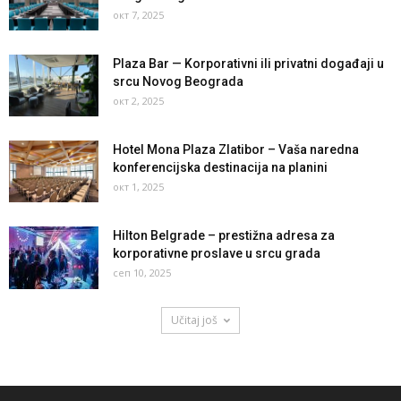
окт 7, 2025
Plaza Bar — Korporativni ili privatni događaji u
srcu Novog Beograda
окт 2, 2025
Hotel Mona Plaza Zlatibor – Vaša naredna
konferencijska destinacija na planini
окт 1, 2025
Hilton Belgrade – prestižna adresa za
korporativne proslave u srcu grada
сеп 10, 2025
Učitaj još