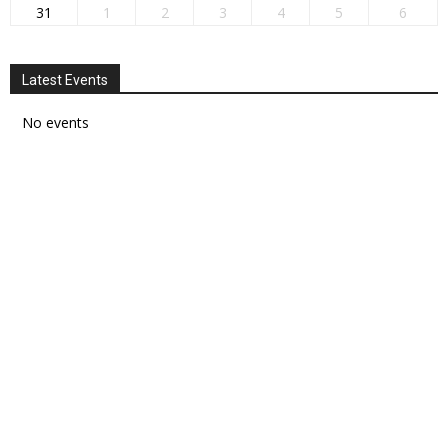
31
1
2
3
4
5
6
Latest Events
No events