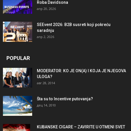
Roba Davidsona
апр 20, 2026
SEEvent 2026: B2B susreti koji pokreću
saradnju
апр 2, 2026
POPULAR
MODERATOR: KO JE ON(A) I KOJA JE NJEGOVA
ULOGA?
авг 28, 2014
Šta su to Incentive putovanja?
дец 14, 2010
KUBANSKE CIGARE – ZAVIRITE U OTMENI SVET