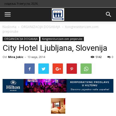
недеља, 9 августа, 2026
Naslovna
ORGANIZACIJA DOGAĐAJA
Kongresniturizam.com
preporuke
ORGANIZACIJA DOGAĐAJA
Kongresniturizam.com preporuke
City Hotel Ljubljana, Slovenija
Od
Mira Jokic
-
13 маја, 2014
5142
0