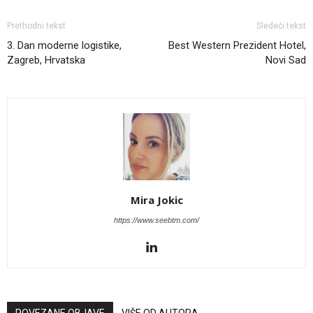
Prethodni tekst
Sledeći tekst
3. Dan moderne logistike,
Best Western Prezident Hotel,
Zagreb, Hrvatska
Novi Sad
Mira Jokic
https://www.seebtm.com/
POVEZANE OBJAVE
VIŠE OD AUTORA