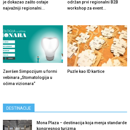
je dokazao zašto ostaje
održan prvi regionalni B2B
najvažniji regionalni...
workshop za event...
Završen Simpozijum u formi
Puzle kao ID kartice
vebinara „Stomatologija u
očima vizionara“
DESTINACIJE
Mona Plaza – destinacija koja menja standarde
kongresnog turizma