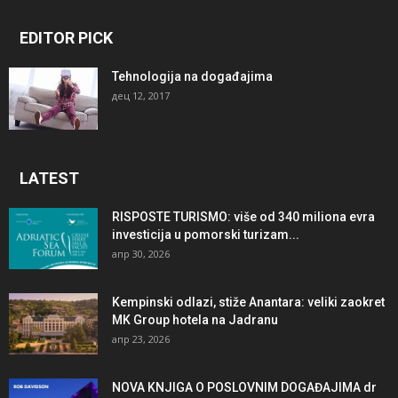
EDITOR PICK
Tehnologija na događajima
дец 12, 2017
LATEST
RISPOSTE TURISMO: više od 340 miliona evra
investicija u pomorski turizam...
апр 30, 2026
Kempinski odlazi, stiže Anantara: veliki zaokret
MK Group hotela na Jadranu
апр 23, 2026
NOVA KNJIGA O POSLOVNIM DOGAĐAJIMA dr