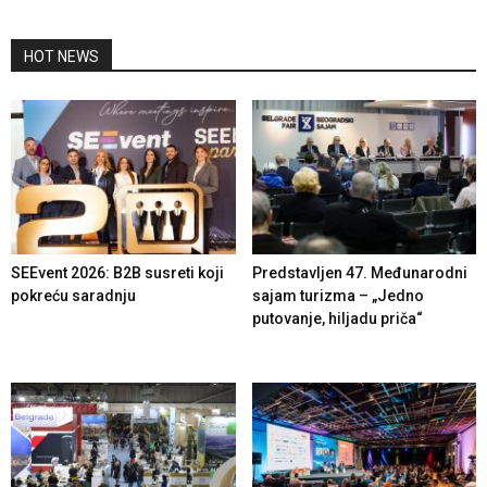
HOT NEWS
SEEvent 2026: B2B susreti koji
Predstavljen 47. Međunarodni
pokreću saradnju
sajam turizma – „Jedno
putovanje, hiljadu priča“