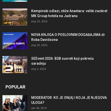
Kempinski odlazi, stiže Anantara: veliki zaokret
MK Group hotela na Jadranu
апр 23, 2026
NOVA KNJIGA O POSLOVNIM DOGAĐAJIMA dr
Roba Davidsona
апр 20, 2026
SEEvent 2026: B2B susreti koji pokreću
saradnju
апр 2, 2026
POPULAR
MODERATOR: KO JE ON(A) I KOJA JE NJEGOVA
ULOGA?
авг 28, 2014