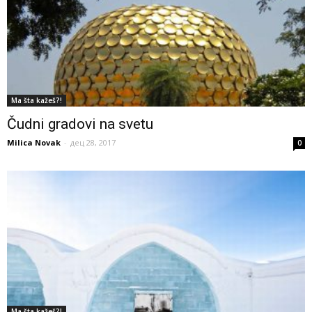
Ma šta kažeš?!
Čudni gradovi na svetu
Milica Novak
-
дец 28, 2017
0
Ma šta kažeš?!