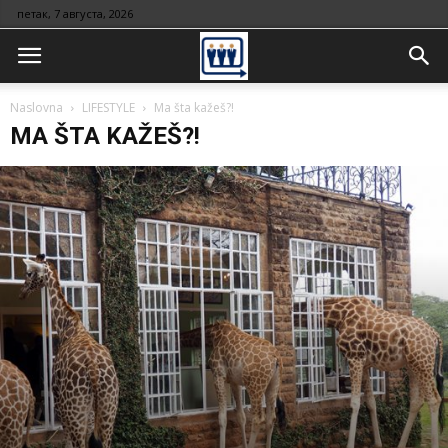
петак, 7 августа, 2026
Naslovna
LIFESTYLE
Ma šta kažeš?!
MA ŠTA KAŽEŠ?!