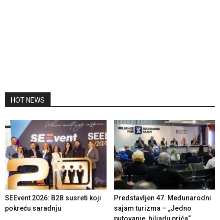
HOT NEWS
SEEvent 2026: B2B susreti koji
Predstavljen 47. Međunarodni
pokreću saradnju
sajam turizma – „Jedno
putovanje, hiljadu priča“