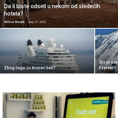
Da li biste odseli u nekom od sledećih
hotela?
Milica Novak
-
мар 27, 2020
Šta je sv
Zbog čega su kruzeri beli?
Everest?