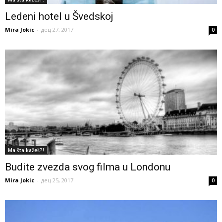
Ledeni hotel u Švedskoj
Mira Jokic
-
дец 27, 2017
0
Ma šta kažeš?!
Budite zvezda svog filma u Londonu
Mira Jokic
-
дец 25, 2017
0