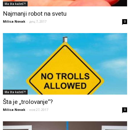
Ma šta kažeš?!
Najmanji robot na svetu
Milica Novak
-
дец 7, 2017
0
Ma šta kažeš?!
Šta je „trolovanje“?
Milica Novak
-
нов 27, 2017
0