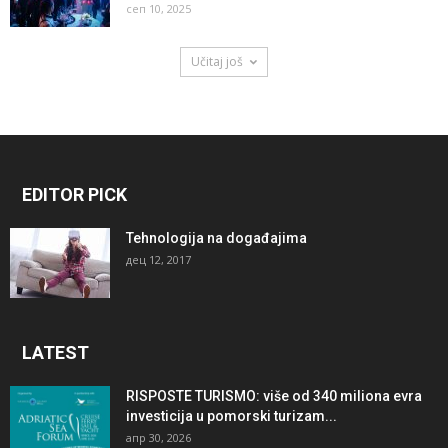
сеп 10, 2025
Učitaj još
EDITOR PICK
Tehnologija na događajima
дец 12, 2017
LATEST
RISPOSTE TURISMO: više od 340 miliona evra
investicija u pomorski turizam...
апр 30, 2026