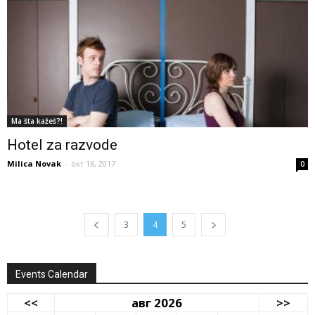
Ma šta kažeš?!
Hotel za razvode
Milica Novak
-
окт 16, 2017
0
3
4
5
Events Calendar
<<
авг 2026
>>