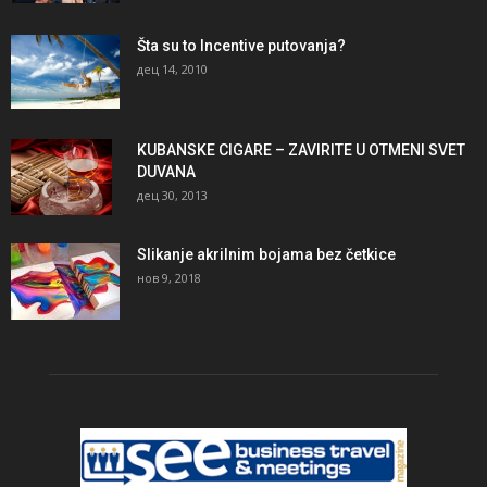
Šta su to Incentive putovanja?
дец 14, 2010
KUBANSKE CIGARE – ZAVIRITE U OTMENI SVET
DUVANA
дец 30, 2013
Slikanje akrilnim bojama bez četkice
нов 9, 2018