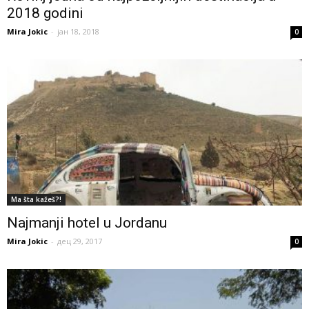
2018 godini
Mira Jokic
-
јан 18, 2018
0
Ma šta kažeš?!
Najmanji hotel u Jordanu
Mira Jokic
-
дец 29, 2017
0