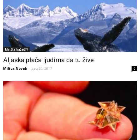
Ma šta kažeš?!
Aljaska plaća ljudima da tu žive
Milica Novak
-
дец 20, 2017
0