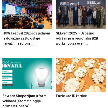
HOW Festival 2025 još jednom
SEEvent 2025 – Uspešno
je dokazao zašto ostaje
održan prvi regionalni B2B
najvažniji regionalni...
workshop za event...
Završen Simpozijum u formi
Puzle kao ID kartice
vebinara „Stomatologija u
očima vizionara“