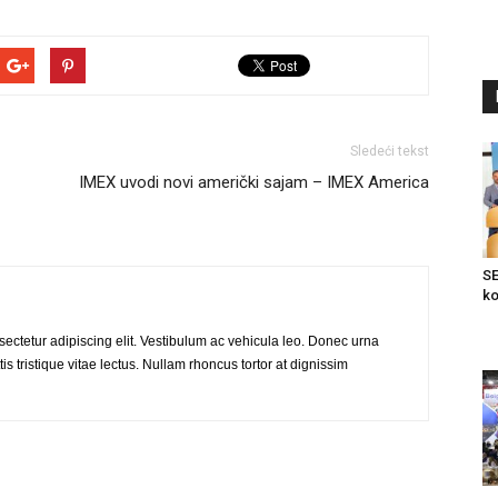
Sledeći tekst
IMEX uvodi novi američki sajam – IMEX America
SE
ko
ectetur adipiscing elit. Vestibulum ac vehicula leo. Donec urna
is tristique vitae lectus. Nullam rhoncus tortor at dignissim