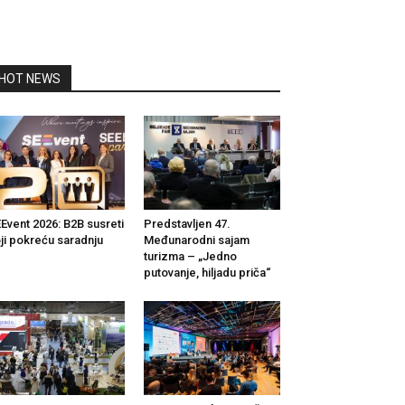
HOT NEWS
Event 2026: B2B susreti
Predstavljen 47.
ji pokreću saradnju
Međunarodni sajam
turizma – „Jedno
putovanje, hiljadu priča“