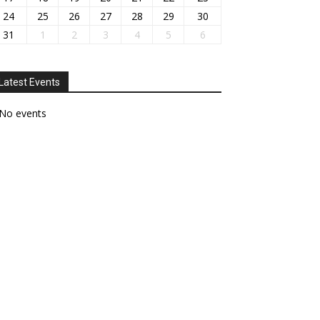
24
25
26
27
28
29
30
31
1
2
3
4
5
6
Latest Events
No events