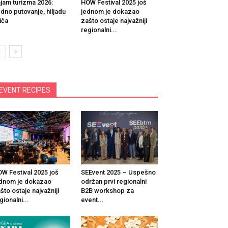
jam turizma 2026:
HOW Festival 2025 još
dno putovanje, hiljadu
jednom je dokazao
iča
zašto ostaje najvažniji
regionalni...
EVENT RECIPES
W Festival 2025 još
SEEvent 2025 – Uspešno
dnom je dokazao
održan prvi regionalni
što ostaje najvažniji
B2B workshop za
gionalni...
event...