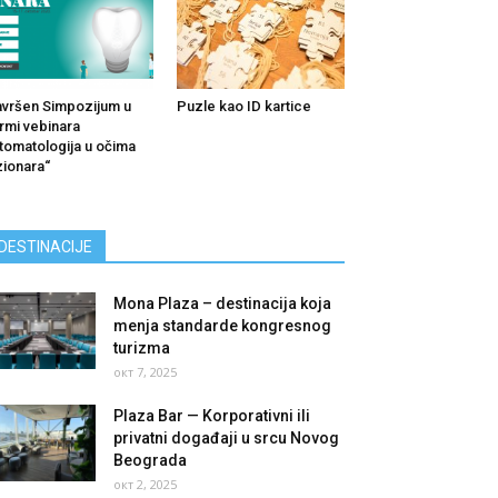
vršen Simpozijum u
Puzle kao ID kartice
rmi vebinara
tomatologija u očima
zionara“
DESTINACIJE
Mona Plaza – destinacija koja
menja standarde kongresnog
turizma
окт 7, 2025
Plaza Bar — Korporativni ili
privatni događaji u srcu Novog
Beograda
окт 2, 2025