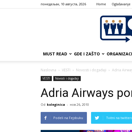
понедељак, 10 августа, 2026
Home
Oglašavanje
MUST READ
GDE I ZAŠTO
ORGANIZAC
Naslovna
VESTI
Novosti i događaji
Adria Airw
VESTI
Novosti i događaji
Adria Airways p
Od
koleginica
-
нов 26, 2010
Podeli na Fejsbuku
Tvitni na twitter