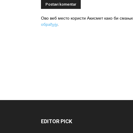
Ово веб место користи Акисмет како би сма
обрађују
.
EDITOR PICK