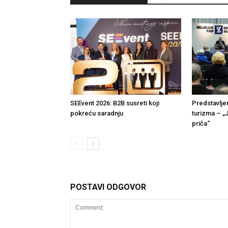
SEEvent 2026: B2B susreti koji
Predstavlje
pokreću saradnju
turizma – „
priča“
POSTAVI ODGOVOR