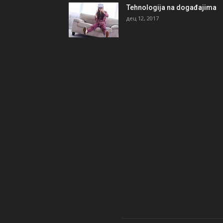
Tehnologija na događajima
дец 12, 2017