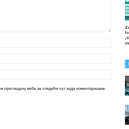
Za
fo
„S
vi
вом прегледачу веба за следећи пут када коментаришем.