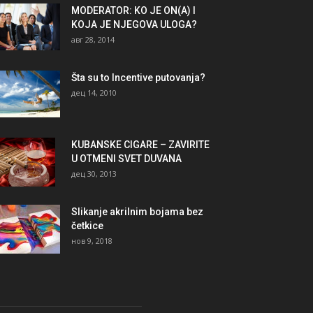
MODERATOR: KO JE ON(A) I
KOJA JE NJEGOVA ULOGA?
авг 28, 2014
Šta su to Incentive putovanja?
дец 14, 2010
KUBANSKE CIGARE – ZAVIRITE
U OTMENI SVET DUVANA
дец 30, 2013
Slikanje akrilnim bojama bez
četkice
нов 9, 2018