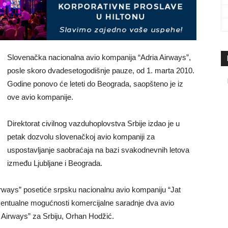
travel
Slovenačka nacionalna avio kompanija “Adria Airways”,
posle skoro dvadesetogodišnje pauze, od 1. marta 2010.
&
Godine ponovo će leteti do Beograda, saopšteno je iz
ove avio kompanije.
Direktorat civilnog vazduhoplovstva Srbije izdao je u
petak dozvolu slovenačkoj avio kompaniji za
meetings
uspostavljanje saobraćaja na bazi svakodnevnih letova
između Ljubljane i Beograda.
ways” posetiće srpsku nacionalnu avio kompaniju “Jat
eventualne mogućnosti komercijalne saradnje dva avio
magazine
a Airways” za Srbiju, Orhan Hodžić.