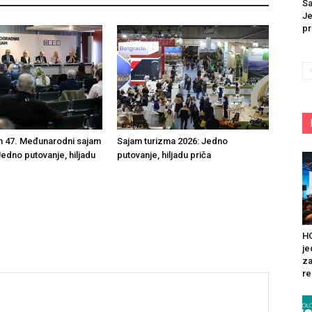
Sa
Je
pr
n 47. Međunarodni sajam
Sajam turizma 2026: Jedno
Jedno putovanje, hiljadu
putovanje, hiljadu priča
HO
je
za
re