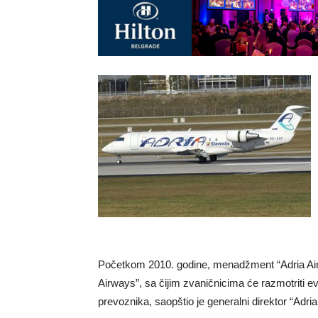
Početkom 2010. godine, menadžment “Adria Air
Airways”, sa čijim zvaničnicima će razmotriti 
prevoznika, saopštio je generalni direktor “Adri