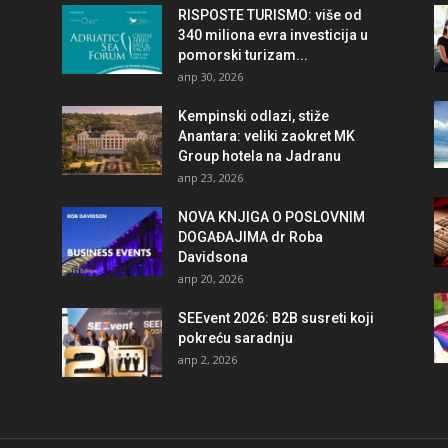
RISPOSTE TURISMO: više od
340 miliona evra investicija u
pomorski turizam...
апр 30, 2026
Kempinski odlazi, stiže
Anantara: veliki zaokret MK
Group hotela na Jadranu
апр 23, 2026
NOVA KNJIGA O POSLOVNIM
DOGAĐAJIMA dr Roba
Davidsona
апр 20, 2026
SEEvent 2026: B2B susreti koji
pokreću saradnju
апр 2, 2026