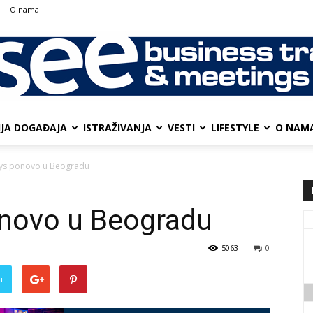
О nama
IJA DOGAĐAJA
ISTRAŽIVANJA
VESTI
LIFESTYLE
О NAM
SEE
ays ponovo u Beogradu
onovo u Beogradu
Business
5063
0
u