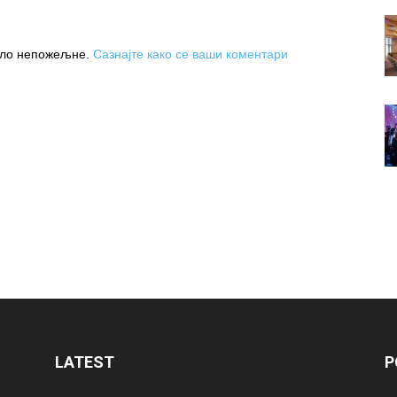
њило непожељне.
Сазнајте како се ваши коментари
LATEST
P