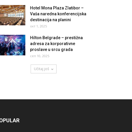
Hotel Mona Plaza Zlatibor –
Vaša naredna konferencijska
destinacija na planini
окт 1, 2025
Hilton Belgrade – prestižna
adresa za korporativne
proslave u srcu grada
сеп 10, 2025
Učitaj još
OPULAR