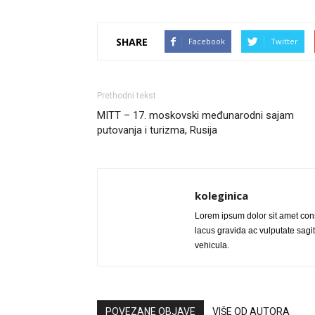
SHARE
Facebook
Twitter
Prethodni tekst
MITT – 17. moskovski međunarodni sajam
putovanja i turizma, Rusija
koleginica
Lorem ipsum dolor sit amet cons
lacus gravida ac vulputate sagitt
vehicula.
POVEZANE OBJAVE
VIŠE OD AUTORA