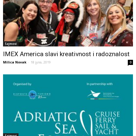
Sajmovi
IMEX America slavi kreativnost i radoznalost
Milica Novak
-
18 јула, 2019
0
Sajmovi