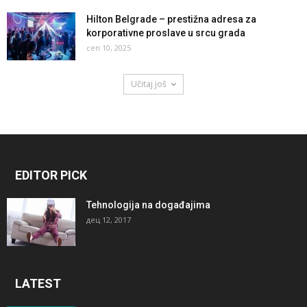
Hilton Belgrade – prestižna adresa za
korporativne proslave u srcu grada
сеп 10, 2025
Učitaj još
EDITOR PICK
Tehnologija na događajima
дец 12, 2017
LATEST