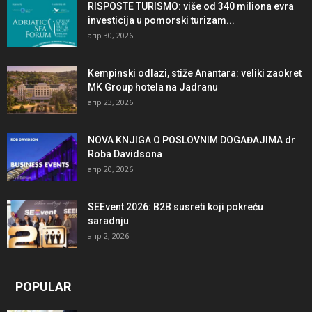
RISPOSTE TURISMO: više od 340 miliona evra
investicija u pomorski turizam...
апр 30, 2026
Kempinski odlazi, stiže Anantara: veliki zaokret
MK Group hotela na Jadranu
апр 23, 2026
NOVA KNJIGA O POSLOVNIM DOGAĐAJIMA dr
Roba Davidsona
апр 20, 2026
SEEvent 2026: B2B susreti koji pokreću
saradnju
апр 2, 2026
POPULAR