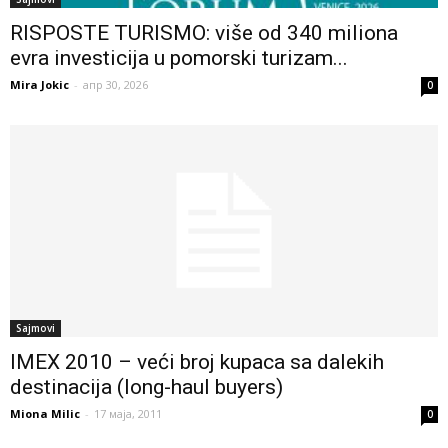
RISPOSTE TURISMO: više od 340 miliona
evra investicija u pomorski turizam...
Mira Jokic
-
апр 30, 2026
0
Sajmovi
IMEX 2010 – veći broj kupaca sa dalekih
destinacija (long-haul buyers)
Miona Milic
-
17 маја, 2011
0