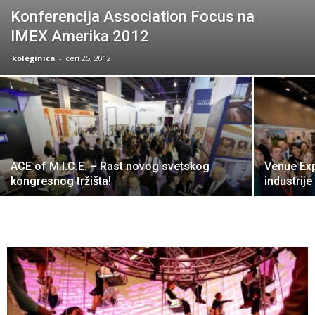
Konferencija Association Focus na
IMEX Amerika 2012
koleginica
-
сеп 25, 2012
ACE of M.I.C.E. – Rast novog svetskog
Venue Ex
kongresnog tržišta!
industrije