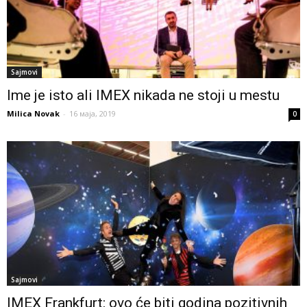
Sajmovi
Ime je isto ali IMEX nikada ne stoji u mestu
Milica Novak
-
16 маја, 2019
0
Sajmovi
IMEX Frankfurt: ovo će biti godina pozitivnih