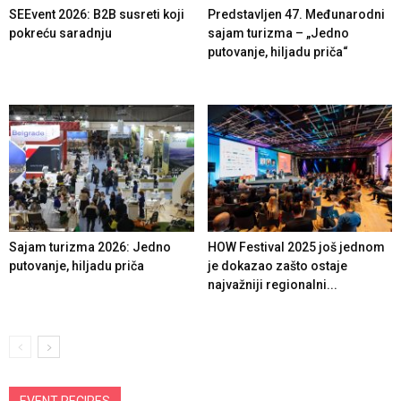
SEEvent 2026: B2B susreti koji
Predstavljen 47. Međunarodni
pokreću saradnju
sajam turizma – „Jedno
putovanje, hiljadu priča“
Sajam turizma 2026: Jedno
HOW Festival 2025 još jednom
putovanje, hiljadu priča
je dokazao zašto ostaje
najvažniji regionalni...