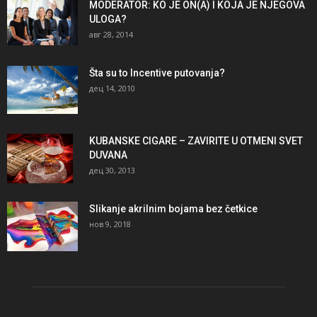
MODERATOR: KO JE ON(A) I KOJA JE NJEGOVA
ULOGA?
авг 28, 2014
Šta su to Incentive putovanja?
дец 14, 2010
KUBANSKE CIGARE – ZAVIRITE U OTMENI SVET
DUVANA
дец 30, 2013
Slikanje akrilnim bojama bez četkice
нов 9, 2018