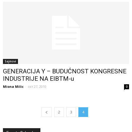
Sajmovi
GENERACIJA Y – BUDUĆNOST KONGRESNE
INDUSTRIJE NA EIBTM-u
Miona Milic
-
окт 27, 2010
0
2
3
4