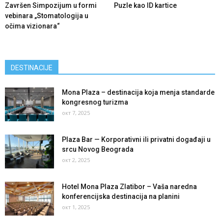
Završen Simpozijum u formi
Puzle kao ID kartice
vebinara „Stomatologija u
očima vizionara“
DESTINACIJE
Mona Plaza – destinacija koja menja standarde
kongresnog turizma
окт 7, 2025
Plaza Bar — Korporativni ili privatni događaji u
srcu Novog Beograda
окт 2, 2025
Hotel Mona Plaza Zlatibor – Vaša naredna
konferencijska destinacija na planini
окт 1, 2025