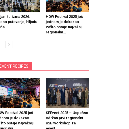
jam turizma 2026:
HOW Festival 2025 još
dno putovanje, hiljadu
jednom je dokazao
iča
zašto ostaje najvažniji
regionalni...
EVENT RECIPES
W Festival 2025 još
SEEvent 2025 – Uspešno
dnom je dokazao
održan prvi regionalni
što ostaje najvažniji
B2B workshop za
gionalni...
event...