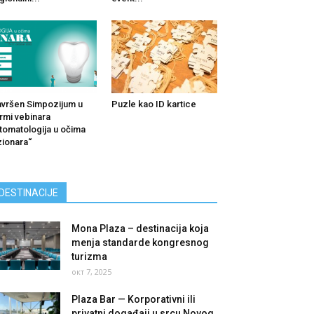
vršen Simpozijum u
Puzle kao ID kartice
rmi vebinara
tomatologija u očima
zionara“
DESTINACIJE
Mona Plaza – destinacija koja
menja standarde kongresnog
turizma
окт 7, 2025
Plaza Bar — Korporativni ili
privatni događaji u srcu Novog