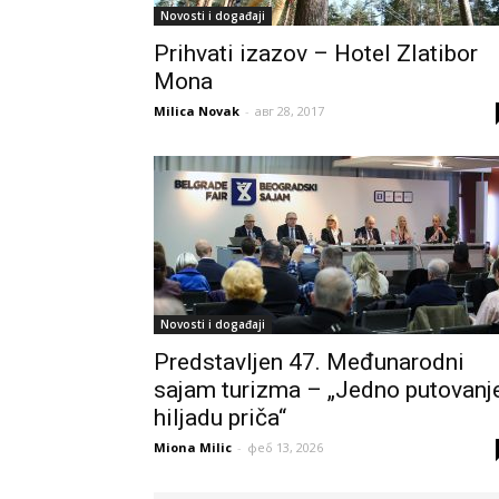
Novosti i događaji
Prihvati izazov – Hotel Zlatibor
Mona
Milica Novak
-
авг 28, 2017
Novosti i događaji
Predstavljen 47. Međunarodni
sajam turizma – „Jedno putovanje
hiljadu priča“
Miona Milic
-
феб 13, 2026