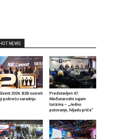
HOT NEWS
Event 2026: B2B susreti
Predstavljen 47.
ji pokreću saradnju
Međunarodni sajam
turizma – „Jedno
putovanje, hiljadu priča“