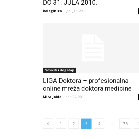
DO 31. JULA 2010.
koleginica
-
дец 15, 2010
Novosti i događaji
LIGA Doktora – profesionalna
online mreža doktora medicine
Mira Jokic
-
сеп 27, 2011
...
1
2
3
4
76