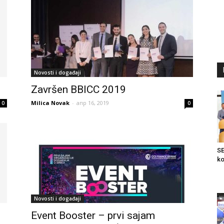
Novosti i događaji
Završen BBICC 2019
Milica Novak
-
апр 16, 2019
0
0
SE
ko
Novosti i događaji
Event Booster – prvi sajam