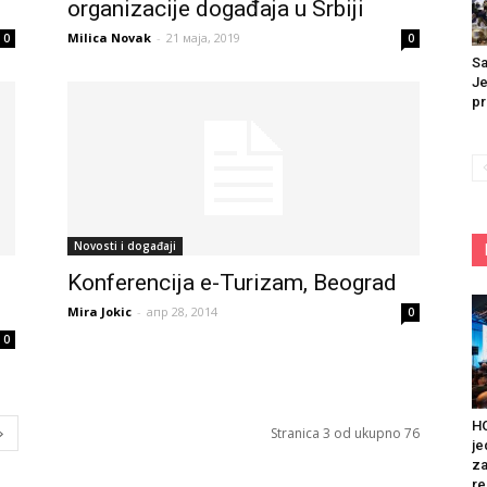
organizacije događaja u Srbiji
Milica Novak
-
21 маја, 2019
0
0
Sa
Je
pr
Novosti i događaji
Konferencija e-Turizam, Beograd
Mira Jokic
-
апр 28, 2014
0
0
HO
Stranica 3 od ukupno 76
je
za
re