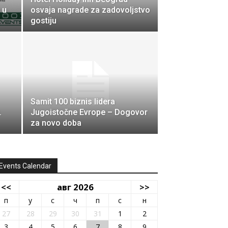
 u
osvaja nagrade za zadovoljstvo
gostiju
Samit 100 biznis lidera
.
Jugoistočne Evrope – Dogovor
za novo doba
Events Calendar
<<
авг 2026
>>
п
у
с
ч
п
с
н
27
28
29
30
31
1
2
3
4
5
6
7
8
9