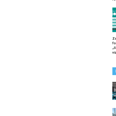
Za
fo
„S
vi