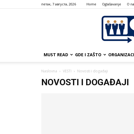
петак, 7 августа, 2026
Home
Oglašavanje
О n
MUST READ
GDE I ZAŠTO
ORGANIZAC
Naslovna
VESTI
Novosti i događaji
NOVOSTI I DOGAĐAJI