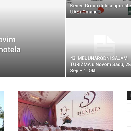
Kenes Group dobija uporište
travel
UAE i Omanu
novim
&
hotela
43. MEĐUNARODNI SAJAM
TURIZMA u Novom Sadu, 28
Sep – 1. Okt
meetings
magazine