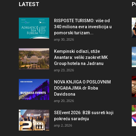
LATEST
P
RISPOSTE TURISMO: više od
340 miliona evra investicija u
pomorski turizam...
апр 30, 2026
Kempinski odlazi, stiže
Anantara: veliki zaokret MK
Group hotela na Jadranu
апр 23, 2026
NOVA KNJIGA O POSLOVNIM
DOGAĐAJIMA dr Roba
Davidsona
апр 20, 2026
SEEvent 2026: B2B susreti koji
pokreću saradnju
апр 2, 2026