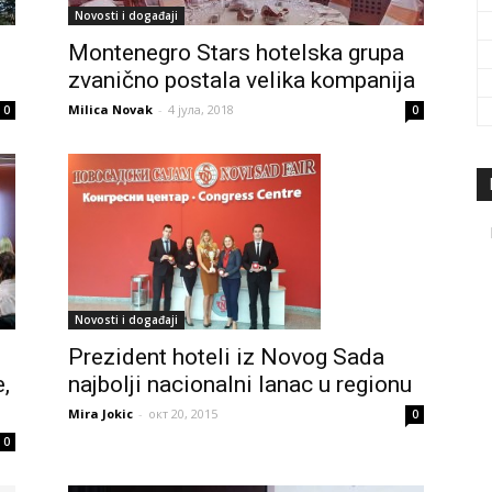
Novosti i događaji
Montenegro Stars hotelska grupa
zvanično postala velika kompanija
Milica Novak
-
4 јула, 2018
0
0
Novosti i događaji
Prezident hoteli iz Novog Sada
,
najbolji nacionalni lanac u regionu
Mira Jokic
-
окт 20, 2015
0
0