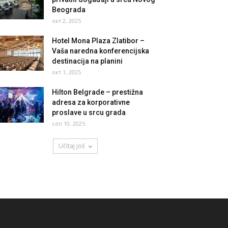
Beograda
окт 2, 2025
Hotel Mona Plaza Zlatibor –
Vaša naredna konferencijska
destinacija na planini
окт 1, 2025
Hilton Belgrade – prestižna
adresa za korporativne
proslave u srcu grada
сеп 10, 2025
Učitaj još