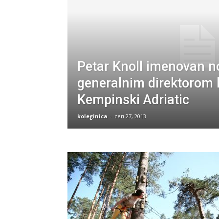
Petar Knoll imenovan 
generalnim direktorom 
Kempinski Adriatic
koleginica
-
сеп 27, 2013