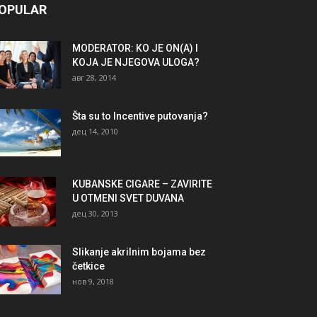
OPULAR
MODERATOR: KO JE ON(A) I
KOJA JE NJEGOVA ULOGA?
авг 28, 2014
Šta su to Incentive putovanja?
дец 14, 2010
KUBANSKE CIGARE – ZAVIRITE
U OTMENI SVET DUVANA
дец 30, 2013
Slikanje akrilnim bojama bez
četkice
нов 9, 2018