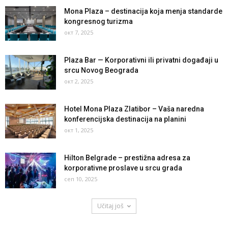
Mona Plaza – destinacija koja menja standarde
kongresnog turizma
окт 7, 2025
Plaza Bar — Korporativni ili privatni događaji u
srcu Novog Beograda
окт 2, 2025
Hotel Mona Plaza Zlatibor – Vaša naredna
konferencijska destinacija na planini
окт 1, 2025
Hilton Belgrade – prestižna adresa za
korporativne proslave u srcu grada
сеп 10, 2025
Učitaj još