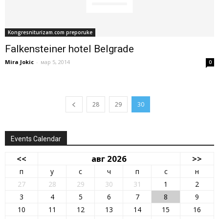
Kongresniturizam.com preporuke
Falkensteiner hotel Belgrade
Mira Jokic
-
мар 5, 2014
0
28
29
30
Events Calendar
<<
авг 2026
>>
п
у
с
ч
п
с
н
27
28
29
30
31
1
2
3
4
5
6
7
8
9
10
11
12
13
14
15
16