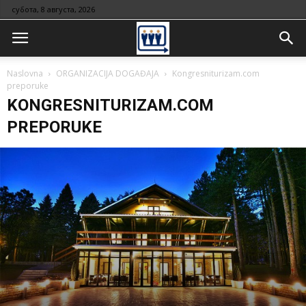
субота, 8 августа, 2026
Naslovna
ORGANIZACIJA DOGAĐAJA
Kongresniturizam.com
preporuke
KONGRESNITURIZAM.COM
PREPORUKE