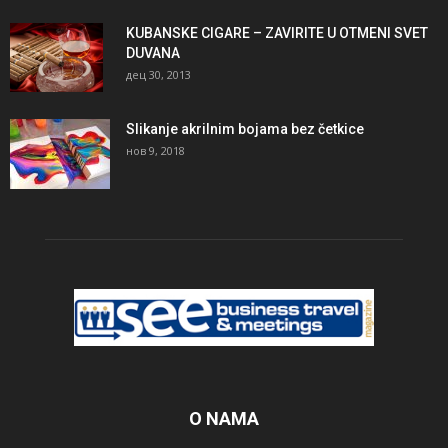
KUBANSKE CIGARE – ZAVIRITE U OTMENI SVET
DUVANA
дец 30, 2013
Slikanje akrilnim bojama bez četkice
нов 9, 2018
O NAMA