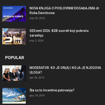
NOVA KNJIGA O POSLOVNIM DOGAĐAJIMA dr
Roba Davidsona
апр 20, 2026
SEEvent 2026: B2B susreti koji pokreću
saradnju
апр 2, 2026
POPULAR
MODERATOR: KO JE ON(A) I KOJA JE NJEGOVA
ULOGA?
авг 28, 2014
Šta su to Incentive putovanja?
дец 14, 2010