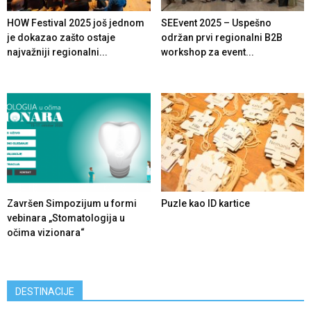
HOW Festival 2025 još jednom
SEEvent 2025 – Uspešno
je dokazao zašto ostaje
održan prvi regionalni B2B
najvažniji regionalni...
workshop za event...
Završen Simpozijum u formi
Puzle kao ID kartice
vebinara „Stomatologija u
očima vizionara“
DESTINACIJE