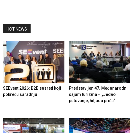
HOT NEWS
SEEvent 2026: B2B susreti koji
Predstavljen 47. Međunarodni
pokreću saradnju
sajam turizma – „Jedno
putovanje, hiljadu priča“