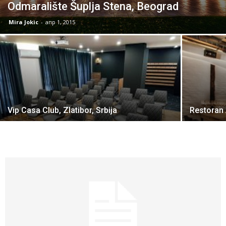
Odmaralište Šuplja Stena, Beograd
Mira Jokic
-
апр 1, 2015
Vip Casa Club, Zlatibor, Srbija
Restoran 