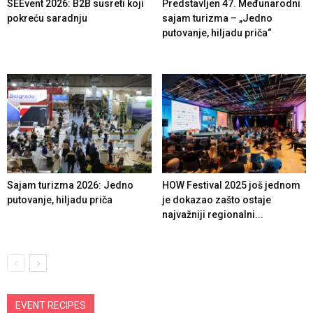
SEEvent 2026: B2B susreti koji
Predstavljen 47. Međunarodni
pokreću saradnju
sajam turizma – „Jedno
putovanje, hiljadu priča“
Sajam turizma 2026: Jedno
HOW Festival 2025 još jednom
putovanje, hiljadu priča
je dokazao zašto ostaje
najvažniji regionalni...
EVENT RECIPES