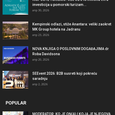
investicija u pomorski turizam...
апр 30, 2026
Kempinski odlazi, stiže Anantara: veliki zaokret
MK Group hotela na Jadranu
апр 23, 2026
NOVA KNJIGA O POSLOVNIM DOGAĐAJIMA dr
Roba Davidsona
апр 20, 2026
SEEvent 2026: B2B susreti koji pokreću
saradnju
апр 2, 2026
POPULAR
MODERATOR: KO JE ON(A) I KOJA JE NJEGOVA