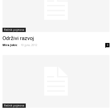
Rečnik pojmova
Održivi razvoj
Mira Jokic
-
10 јула, 2012
0
Rečnik pojmova