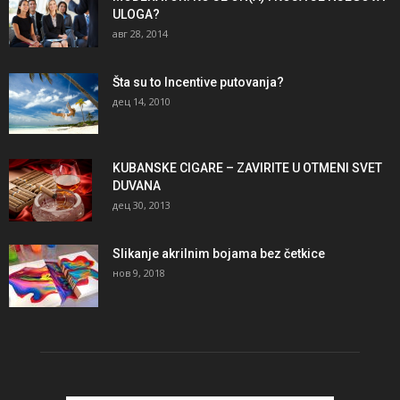
ULOGA?
авг 28, 2014
Šta su to Incentive putovanja?
дец 14, 2010
KUBANSKE CIGARE – ZAVIRITE U OTMENI SVET
DUVANA
дец 30, 2013
Slikanje akrilnim bojama bez četkice
нов 9, 2018