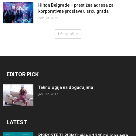
Hilton Belgrade – prestižna adresa za
korporativne proslave u srcu grada
сеп 10, 2025
Učitaj još
EDITOR PICK
Tehnologija na događajima
дец 12, 2017
LATEST
RISPOSTE TURISMO: više od 340 miliona evra