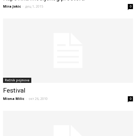
Mira Jokic
-
дец 1, 2015
0
Rečnik pojmova
Festival
Miona Milic
-
окт 26, 2010
0