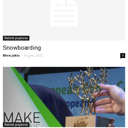
Rečnik pojmova
Snowboarding
Mira Jokic
-
10 јула, 2012
0
Rečnik pojmova