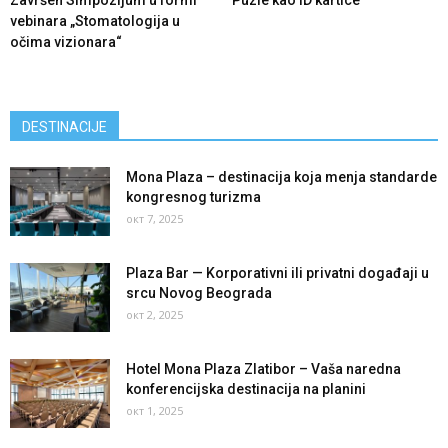
Završen Simpozijum u formi
Puzle kao ID kartice
vebinara „Stomatologija u
očima vizionara“
DESTINACIJE
Mona Plaza – destinacija koja menja standarde
kongresnog turizma
окт 7, 2025
Plaza Bar — Korporativni ili privatni događaji u
srcu Novog Beograda
окт 2, 2025
Hotel Mona Plaza Zlatibor – Vaša naredna
konferencijska destinacija na planini
окт 1, 2025