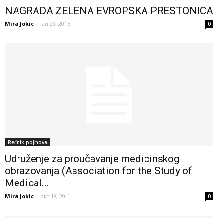
NAGRADA ZELENA EVROPSKA PRESTONICA
Mira Jokic
-
јан 23, 2015
0
Rečnik pojmova
Udruženje za proučavanje medicinskog
obrazovanja (Association for the Study of
Medical...
Mira Jokic
-
окт 19, 2011
0