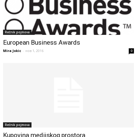
Rečnik pojmova
European Business Awards
Mira Jokic
-
нов 1, 2016
0
Rečnik pojmova
Kupovina medijskog prostora