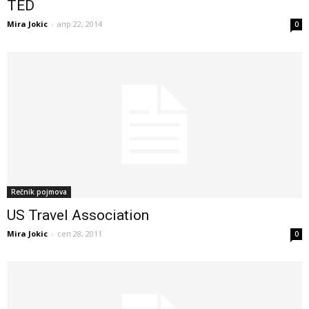
TED
Mira Jokic
-
апр 22, 2014
0
Rečnik pojmova
US Travel Association
Mira Jokic
-
сеп 28, 2011
0